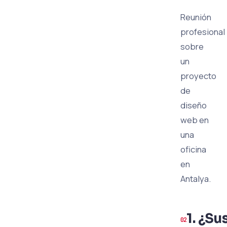
Reunión
profesional
sobre
un
proyecto
de
diseño
web en
una
oficina
en
Antalya.
1. ¿Su