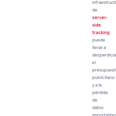
infraestruct
de
server-
side
tracking
puede
llevar a
desperdicia
el
presupuest
publicitario
y a la
pérdida
de
datos
importantes