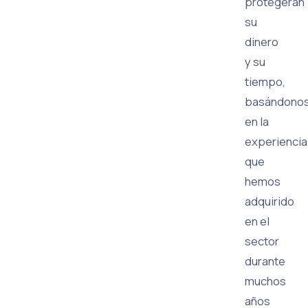
protegerán
su
dinero
y su
tiempo,
basándono
en la
experiencia
que
hemos
adquirido
en el
sector
durante
muchos
años