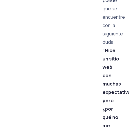
puede
que se
encuentre
con la
siguiente
duda:
"Hice
un sitio
web
con
muchas
expectativ
pero
¿por
qué no
me