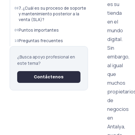
es su
7. ¿Cuál es su proceso de soporte
tienda
y mantenimiento posterior a la
venta (SLA)?
en el
mundo
Puntos importantes
digital.
Preguntas frecuentes
Sin
embargo,
¿Busca apoyo profesional en
este tema?
al igual
que
Contáctenos
muchos
propietario
de
negocios
en
Antalya,