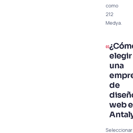
como
212
Medya.
¿Cóm
elegir
una
empr
de
diseñ
web 
Antal
Seleccionar