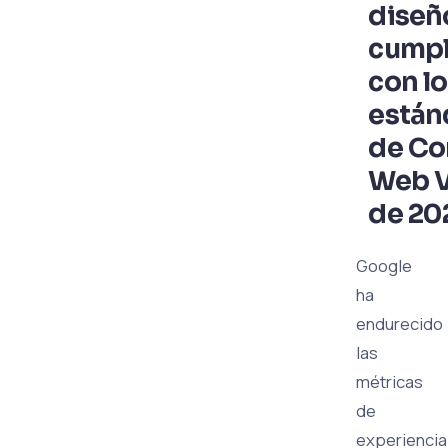
diseñ
cump
con l
están
de Co
Web V
de 20
Google
ha
endurecido
las
métricas
de
experiencia