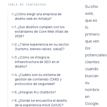
TABLA DE CONTENIDOS
Su sitio
web,
¿Cómo elegir una empresa de
diseño web en Antalya?
que es
lo
1. ¿Sus diseños cumplen con los
estándares de Core Web Vitals de
primero
2026?
que ven
2. ¿Tiene experiencia en su sector
los
(turismo, bienes raíces, salud)?
potenciales
3. ¿Cómo se integra la
clientes
infraestructura de SEO en el
diseño?
cuando
4. ¿Cuáles son su sistema de
buscan
gestión de contenido (CMS) y
su
protocolos de seguridad?
nombre
5. ¿Integran AI y chatbots?
en
6. ¿Dónde se encuentra el diseño
Google,
de la experiencia móvil (UI/UX)?