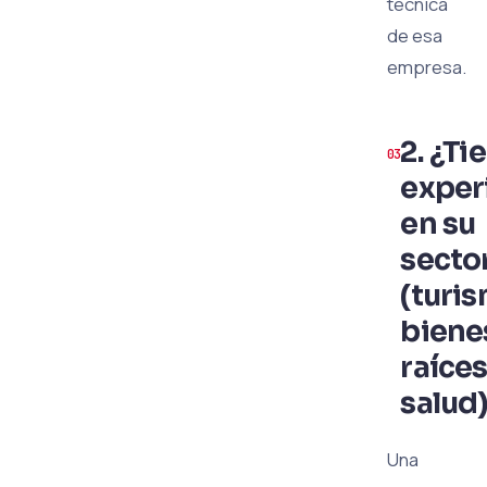
técnica
de esa
empresa.
2. ¿Ti
exper
en su
secto
(turis
biene
raíces
salud
Una