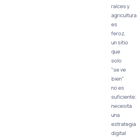
raíces y
agricultura
es
feroz,
un sitio
que
solo
"se ve
bien"
no es
suficiente;
necesita
una
estrategia
digital