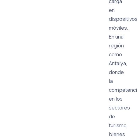
carga
en
dispositivo
móviles.
En una
región
como
Antalya,
donde
la
competenci
en los
sectores
de
turismo,
bienes