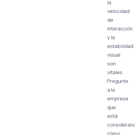
la
velocidad
de
interacción
y la
estabilidad
visual
son
vitales.
Pregunte
a la
empresa
que
está
consideran
cómo