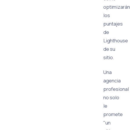
optimizarán
los
puntajes
de
Lighthouse
de su
sitio.
Una
agencia
profesional
no solo
le
promete
"un