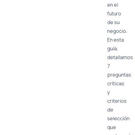
en el
futuro
de su
negocio.
En esta
guía,
detallamos
7
preguntas
críticas
y
criterios
de
selección
que