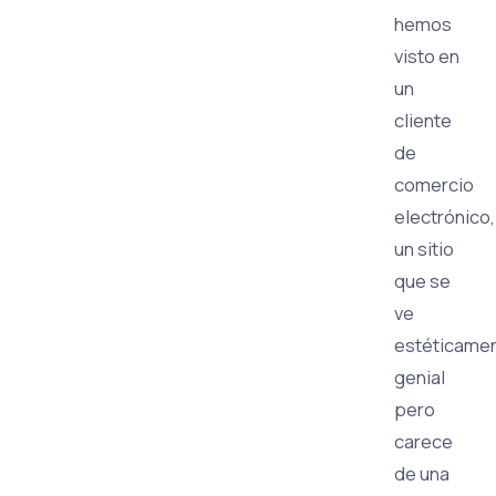
hemos
visto en
un
cliente
de
comercio
electrónico,
un sitio
que se
ve
estéticame
genial
pero
carece
de una