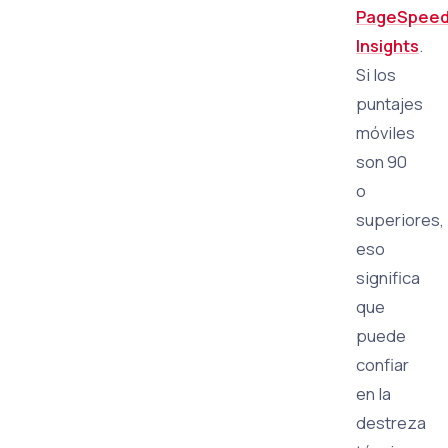
PageSpee
Insights
.
Si los
puntajes
móviles
son 90
o
superiores,
eso
significa
que
puede
confiar
en la
destreza