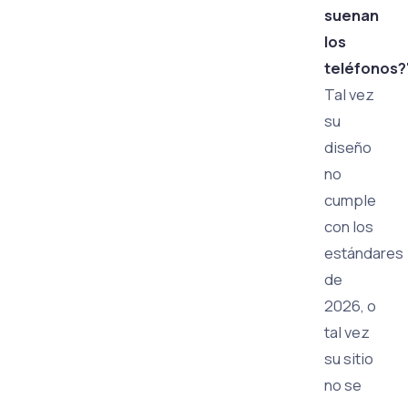
suenan
los
teléfonos?
Tal vez
su
diseño
no
cumple
con los
estándares
de
2026, o
tal vez
su sitio
no se