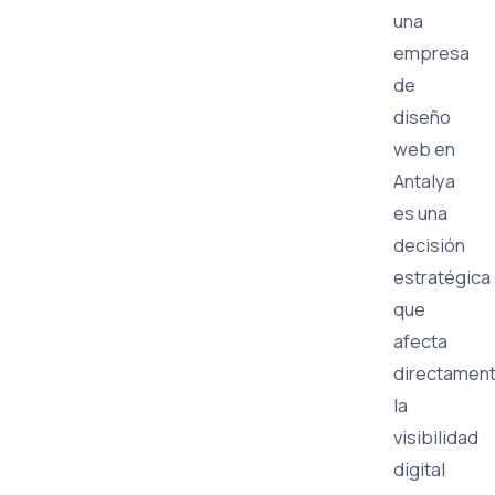
una
empresa
de
diseño
web en
Antalya
es una
decisión
estratégica
que
afecta
directamen
la
visibilidad
digital