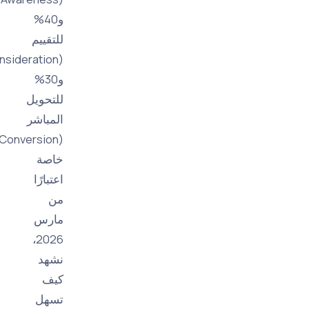
و40%
للتقييم
(Consideration)،
و30%
للتحويل
المباشر
(Conversion).
خاصة
اعتبارًا
من
مارس
2026،
نشهد
كيف
تسهل