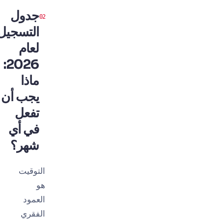
جدول
التسجيل
لعام
2026:
ماذا
يجب أن
تفعل
في أي
شهر؟
التوقيت
هو
العمود
الفقري