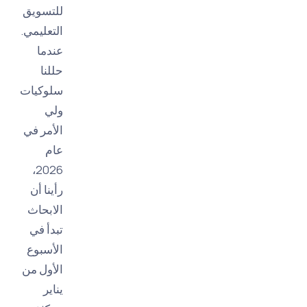
للتسويق
التعليمي.
عندما
حللنا
سلوكيات
ولي
الأمر في
عام
2026،
رأينا أن
الابحاث
تبدأ في
الأسبوع
الأول من
يناير