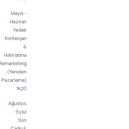
Mayıs -
Haziran
Yedek
Kontenjan
&
Hatırlatma
Remarketing
(Yeniden
Pazarlama)
%20
Ağustos
- Eylül
Son
Çağrı &