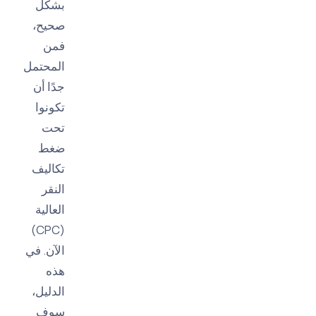
بشكل
صحيح،
فمن
المحتمل
جدًا أن
تكونوا
تحت
ضغط
تكاليف
النقر
العالية
(CPC)
الآن. في
هذه
الدليل،
سوف