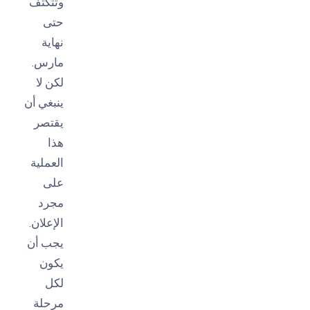
وتتكثف
حتى
نهاية
مارس.
لكن لا
ينبغي أن
يقتصر
هذا
العملية
على
مجرد
الإعلان.
يجب أن
يكون
لكل
مرحلة