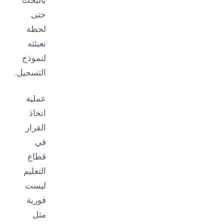
حتى
لحظة
تعبئته
لنموذج
التسجيل.
عملية
اتخاذ
القرار
في
قطاع
التعليم
ليست
فورية
مثل