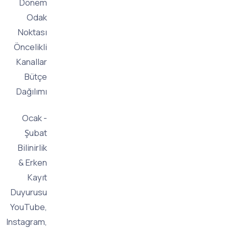
Dönem
Odak
Noktası
Öncelikli
Kanallar
Bütçe
Dağılımı
Ocak -
Şubat
Bilinirlik
& Erken
Kayıt
Duyurusu
YouTube,
Instagram,