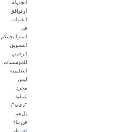
الجدولة
أو توافق
القنوات
في
استراتيجيتكم.
التسويق
الرقمي
للمؤسسات
التعليمية
ليس
مجرد
عملية
"دعاية"،
بل هو
فن بناء
ثقة ولي