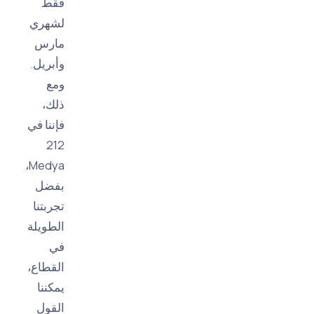
فقط
لشهري
مارس
وأبريل.
ومع
ذلك،
فإننا في
212
Medya،
بفضل
تجربتنا
الطويلة
في
القطاع،
يمكننا
القول