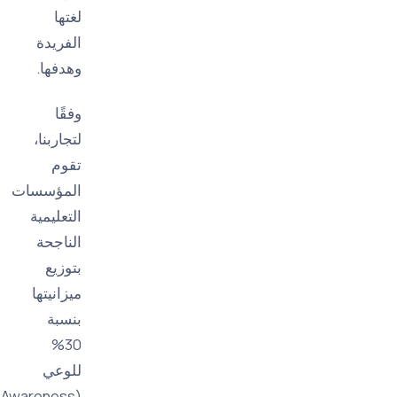
لغتها
الفريدة
وهدفها.
وفقًا
لتجاربنا،
تقوم
المؤسسات
التعليمية
الناجحة
بتوزيع
ميزانيتها
بنسبة
30%
للوعي
(Awareness)،