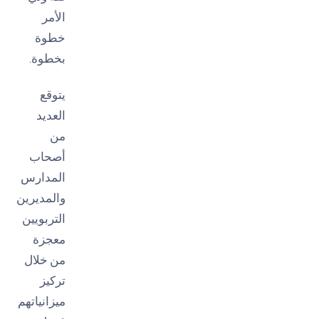
الأمر
خطوة
بخطوة.
يتوقع
العديد
من
أصحاب
المدارس
والمديرين
التربويين
معجزة
من خلال
تركيز
ميزانياتهم