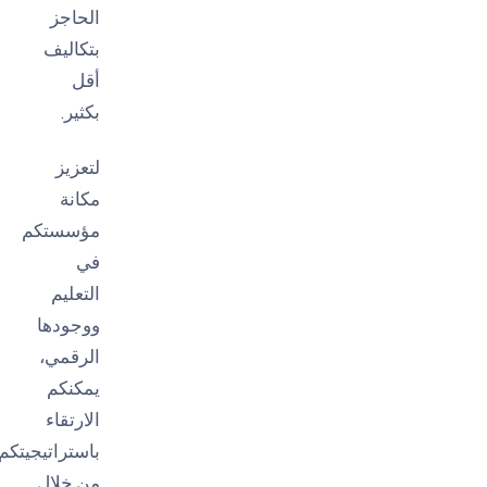
الحاجز
بتكاليف
أقل
بكثير.
لتعزيز
مكانة
مؤسستكم
في
التعليم
ووجودها
الرقمي،
يمكنكم
الارتقاء
باستراتيجيتكم
من خلال