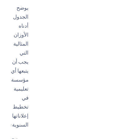
يوضح
الجدول
أدناه
الأوزان
المثالية
التي
يجب أن
يتبعها أي
مؤسسة
تعليمية
في
تخطيط
إعلاناتها
السنوية: