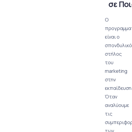
σε Ποι
Ο
προγραμμα
είναι ο
σπονδυλικό
στήλος
του
marketing
στην
εκπαίδευση
Όταν
αναλύουμε
τις
συμπεριφο
των