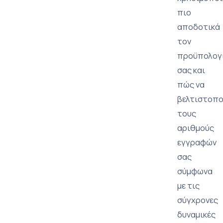
πιο
αποδοτικά
τον
προϋπολογ
σας και
πώς να
βελτιστοπο
τους
αριθμούς
εγγραφών
σας
σύμφωνα
με τις
σύγχρονες
δυναμικές