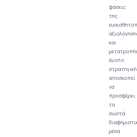
φάσεις
της
ευαισθητοπ
αξιολόγηση
και
μετατροπής
Αυτή η
στρατηγική
αποσκοπεί
να
προσφέρει
τα
σωστά
διαφημιστι
μέσα