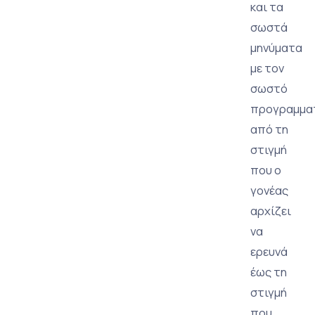
και τα
σωστά
μηνύματα
με τον
σωστό
προγραμματ
από τη
στιγμή
που ο
γονέας
αρχίζει
να
ερευνά
έως τη
στιγμή
που