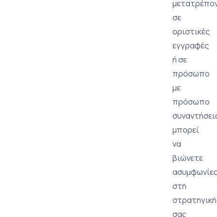
μετατρέπο
σε
οριστικές
εγγραφές
ή σε
πρόσωπο
με
πρόσωπο
συναντήσει
μπορεί
να
βιώνετε
ασυμφωνίε
στη
στρατηγική
σας