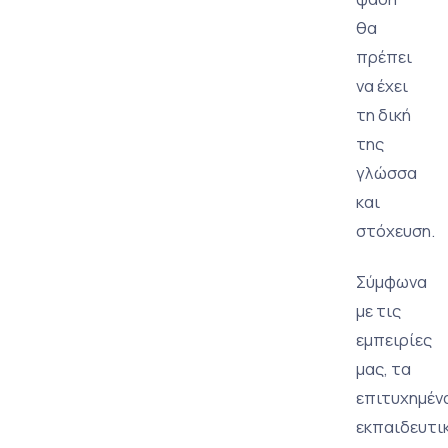
θα
πρέπει
να έχει
τη δική
της
γλώσσα
και
στόχευση.
Σύμφωνα
με τις
εμπειρίες
μας, τα
επιτυχημέν
εκπαιδευτι