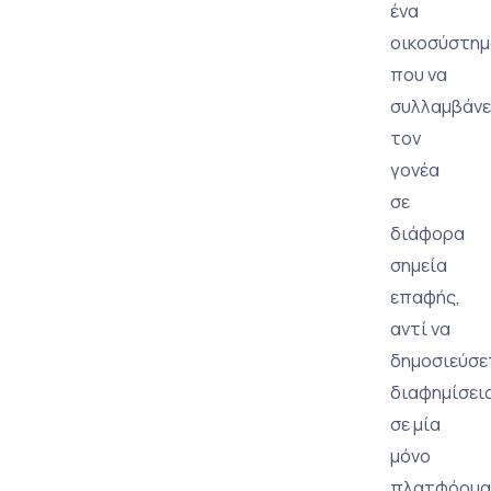
ένα
οικοσύστημ
που να
συλλαμβάνε
τον
γονέα
σε
διάφορα
σημεία
επαφής,
αντί να
δημοσιεύσε
διαφημίσει
σε μία
μόνο
πλατφόρμα