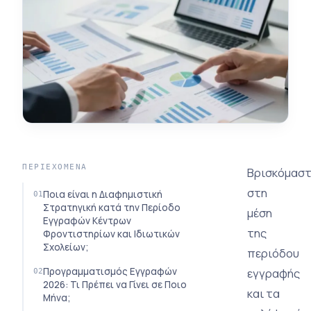
ΠΕΡΙΕΧΌΜΕΝΑ
Βρισκόμαστ
στη
Ποια είναι η Διαφημιστική
Στρατηγική κατά την Περίοδο
μέση
Εγγραφών Κέντρων
της
Φροντιστηρίων και Ιδιωτικών
Σχολείων;
περιόδου
Προγραμματισμός Εγγραφών
εγγραφής
2026: Τι Πρέπει να Γίνει σε Ποιο
και τα
Μήνα;