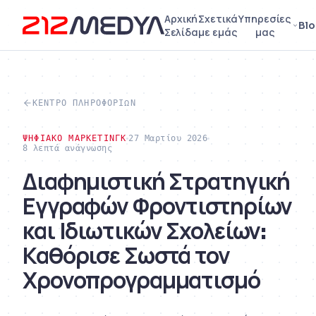
Αρχική
Σχετικά
Υπηρεσίες
Bl
Σελίδα
με εμάς
μας
ΚΈΝΤΡΟ ΠΛΗΡΟΦΟΡΙΏΝ
ΨΗΦΙΑΚΌ ΜΆΡΚΕΤΙΝΓΚ
27 Μαρτίου 2026
8 λεπτά ανάγνωσης
Διαφημιστική Στρατηγική
Εγγραφών Φροντιστηρίων
και Ιδιωτικών Σχολείων:
Καθόρισε Σωστά τον
Χρονοπρογραμματισμό