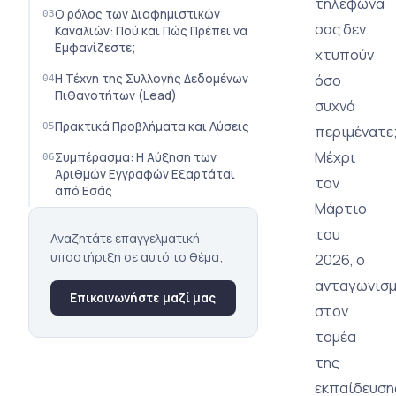
τηλέφωνά
Ο ρόλος των Διαφημιστικών
σας δεν
Καναλιών: Πού και Πώς Πρέπει να
Εμφανίζεστε;
χτυπούν
όσο
Η Τέχνη της Συλλογής Δεδομένων
Πιθανοτήτων (Lead)
συχνά
Πρακτικά Προβλήματα και Λύσεις
περιμένατε
Μέχρι
Συμπέρασμα: Η Αύξηση των
Αριθμών Εγγραφών Εξαρτάται
τον
από Εσάς
Μάρτιο
του
Αναζητάτε επαγγελματική
υποστήριξη σε αυτό το θέμα;
2026, ο
ανταγωνισ
Επικοινωνήστε μαζί μας
στον
τομέα
της
εκπαίδευση