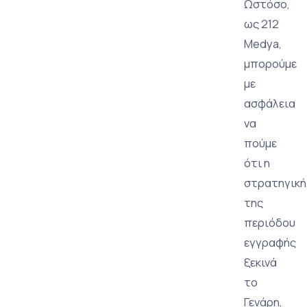
Ωστόσο,
ως 212
Medya,
μπορούμε
με
ασφάλεια
να
πούμε
ότι η
στρατηγική
της
περιόδου
εγγραφής
ξεκινά
το
Γενάρη,