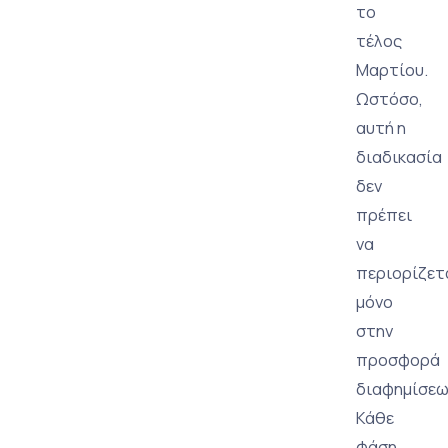
το
τέλος
Μαρτίου.
Ωστόσο,
αυτή η
διαδικασία
δεν
πρέπει
να
περιορίζετ
μόνο
στην
προσφορά
διαφημίσεω
Κάθε
φάση