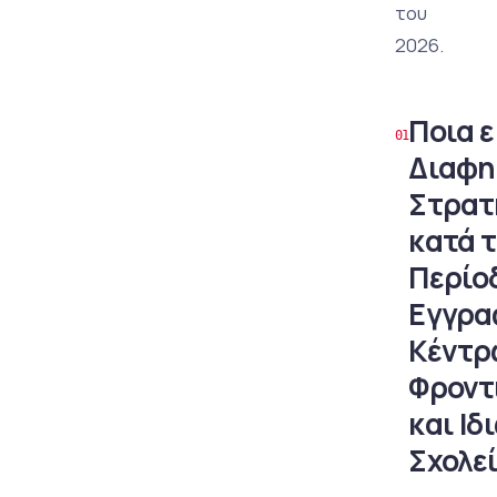
του
2026.
Ποια ε
Διαφη
Στρατ
κατά 
Περίο
Εγγρ
Κέντρ
Φροντ
και Ιδ
Σχολεί