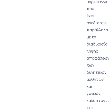
μάρκετινγκ
που
έχει
σχεδιαστεί
παράλληλα
με τη
διαδικασία
λήψης
αποφάσεω
των
δυνητικών
μαθητών
και
γονέων,
καλύπτοντ
τις