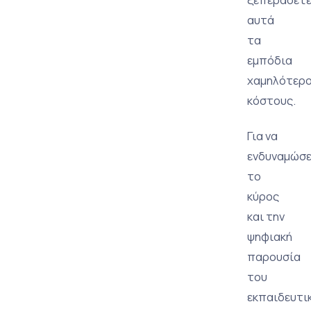
αυτά
τα
εμπόδια
χαμηλότερ
κόστους.
Για να
ενδυναμώσ
το
κύρος
και την
ψηφιακή
παρουσία
του
εκπαιδευτι