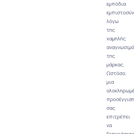
εμπόδια
εμπιστοσύν
λόγω
της
χαμηλής
αναγνωσιμ
της
μάρκας.
Ωστόσο,
μια
ολοκληρωμ
προσέγγισ
σας
επιτρέπει
να
ξεπεράσετ