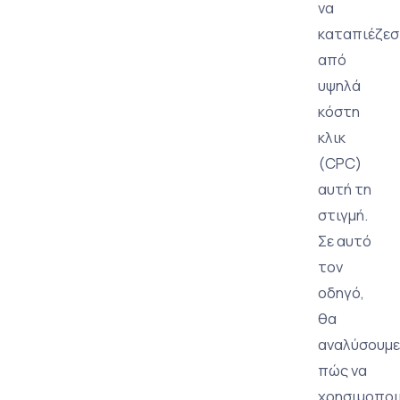
να
καταπιέζεσ
από
υψηλά
κόστη
κλικ
(CPC)
αυτή τη
στιγμή.
Σε αυτό
τον
οδηγό,
θα
αναλύσουμε
πώς να
χρησιμοποι