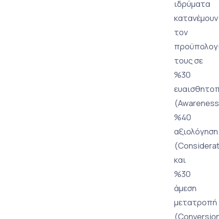
ιδρύματα
κατανέμουν
τον
προϋπολογ
τους σε
%30
ευαισθητο
(Awareness
%40
αξιολόγηση
(Considerat
και
%30
άμεση
μετατροπή
(Conversion