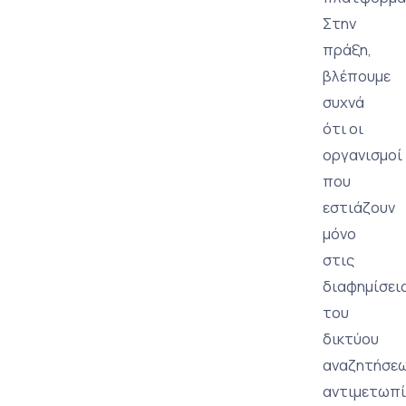
Στην
πράξη,
βλέπουμε
συχνά
ότι οι
οργανισμοί
που
εστιάζουν
μόνο
στις
διαφημίσει
του
δικτύου
αναζητήσε
αντιμετωπί