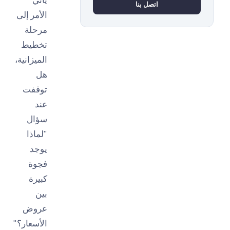
اتصل بنا
الأمر إلى
مرحلة
تخطيط
الميزانية،
هل
توقفت
عند
سؤال
"لماذا
يوجد
فجوة
كبيرة
بين
عروض
الأسعار؟"