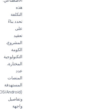
الاصطناعي.
هذه
التكلفة
تحدد بناءً
على
تعقيد
المشروع،
الكومة
التكنولوجية
المختارة،
عدد
المنصات
المستهدفة
(iOS/Android)،
وتفاصيل
واجهة