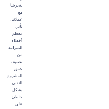
لتجربتنا
مع
عملائنا،
تأتي
معظم
أخطاء
الميزانية
من
تصنيف
عمق
المشروع
التقني
بشكل
خاطئ.
على