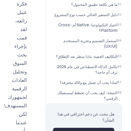
فكرة
ي تكلفة تطبيق المحمول؟
عمل
 التسعير الحالي حسب نوع المشروع
رائعة،
اختيار التكنولوجيا: Native أم Cross-
لقد
Plat؟
قمت
مار التصميم وتجربة المستخدم
بإجراء
بحث
اليف الخفية: ماذا تنتظر بعد الإطلاق؟
السوق
تكامل الذكاء الاصطناعي في عام 2026:
وتحليل
أم حاجة؟
العادات
ا يجب أن تعمل مع وكالة محترفة؟
الرقمية
يجة: كيف يجب أن تخطط لمستقبلك
لجمهورك
مي؟
المستهدف؛
لكن
 تبحث عن دعم احترافي في هذا
شأن؟
عندما
يأتي