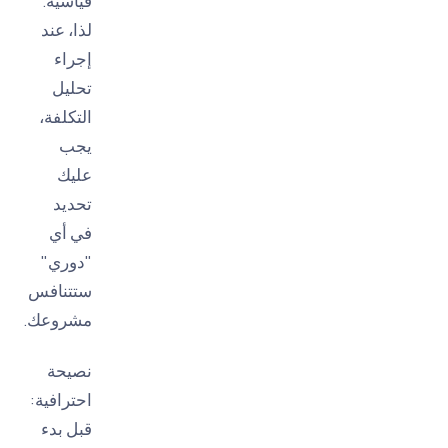
قياسية.
لذا، عند
إجراء
تحليل
التكلفة،
يجب
عليك
تحديد
في أي
"دوري"
ستتنافس
مشروعك.
نصيحة
احترافية:
قبل بدء