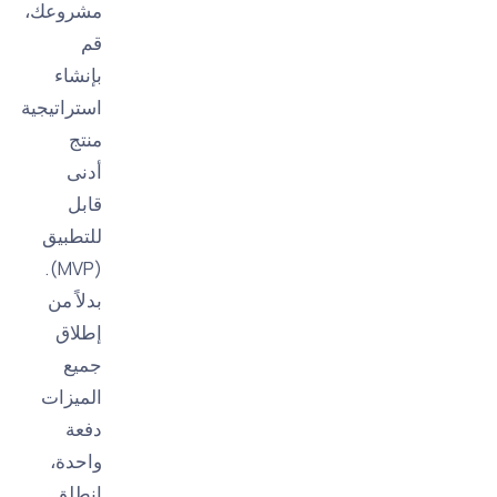
مشروعك،
قم
بإنشاء
استراتيجية
منتج
أدنى
قابل
للتطبيق
(MVP).
بدلاً من
إطلاق
جميع
الميزات
دفعة
واحدة،
انطلق