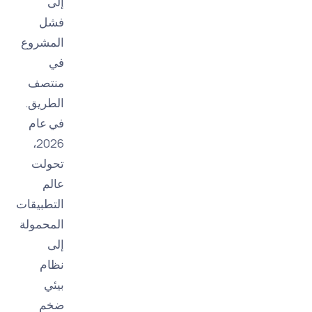
إلى
فشل
المشروع
في
منتصف
الطريق.
في عام
2026،
تحولت
عالم
التطبيقات
المحمولة
إلى
نظام
بيئي
ضخم