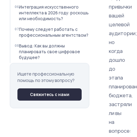
привычки
Интеграция искусственного
интеллекта в 2026 году: роскошь
вашей
или необходимость?
целевой
Почему следует работать с
аудитории;
профессиональным агентством?
но
Вывод: Как вы должны
когда
планировать свое цифровое
будущее?
дошло
до
Ищете профессиональную
этапа
помощь по этому вопросу?
планирова
бюджета,
Свяжитесь с нами
застряли
ли вы
на
вопросе: