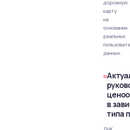
дорожную
карту
на
основании
реальных
пользовате
данных.
Актуа
руков
ценоо
в зав
типа 
ДНК