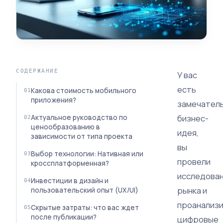
СОДЕРЖАНИЕ
У вас
есть
Какова стоимость мобильного
приложения?
замечател
бизнес-
Актуальное руководство по
ценообразованию в
идея,
зависимости от типа проекта
вы
Выбор технологии: Нативная или
провели
кроссплатформенная?
исследова
Инвестиции в дизайн и
рынка и
пользовательский опыт (UX/UI)
проанализ
Скрытые затраты: что вас ждет
после публикации?
цифровые