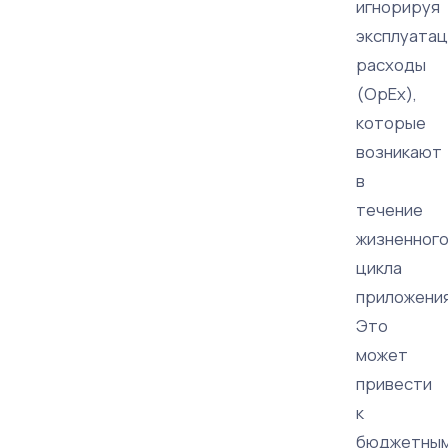
игнорируя
эксплуата
расходы
(OpEx),
которые
возникают
в
течение
жизненног
цикла
приложения
Это
может
привести
к
бюджетны