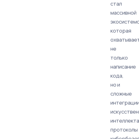
стал
массивной
экосистемо
которая
охватывае
не
только
написание
кода,
но и
сложные
интеграци
искусствен
интеллекта
протоколы
кибербезо