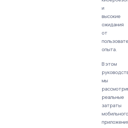
и
высокие
ожидания
от
пользовате
опыта.
В этом
руководст
мы
рассмотри
реальные
затраты
мобильног
приложени