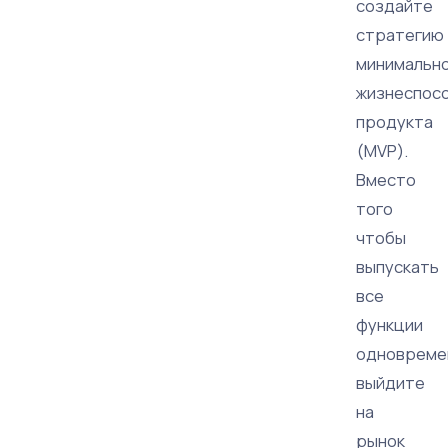
создайте
стратегию
минимальн
жизнеспос
продукта
(MVP).
Вместо
того
чтобы
выпускать
все
функции
одновреме
выйдите
на
рынок