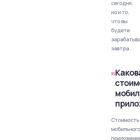
сегодня,
но и то,
что вы
будете
зарабатыв
завтра.
Каков
стоим
мобил
прило
Стоимость
мобильног
приложени