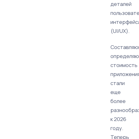
деталей
пользовате
интерфейс
(UI/UX).
Составляю
определя
стоимость
приложения
стали
еще
более
разнообра
к 2026
году.
Теперь