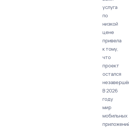
услуга
по
низкой
цене
привела
к тому,
что
проект
остался
незавершё
В 2026
году
мир
мобильных
приложени