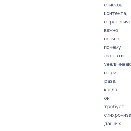
списков
контента,
стратегич
важно
понять,
почему
затраты
увеличива
в три
раза,
когда
он
требует
синхрониз
данных