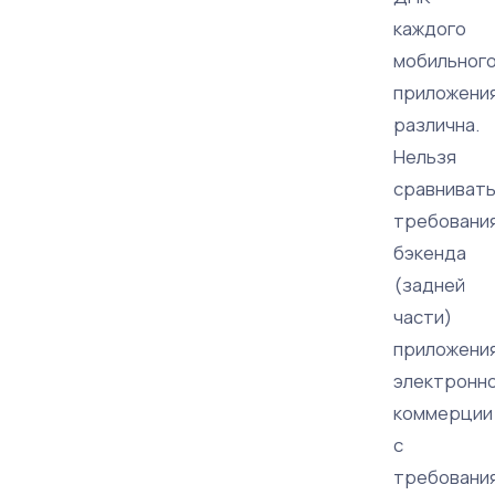
каждого
мобильног
приложени
различна.
Нельзя
сравниват
требовани
бэкенда
(задней
части)
приложени
электронн
коммерции
с
требовани