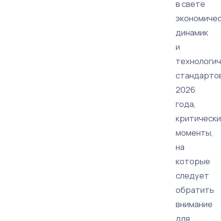
в свете
экономиче
динамик
и
технологич
стандарто
2026
года,
критическ
моменты,
на
которые
следует
обратить
внимание
для