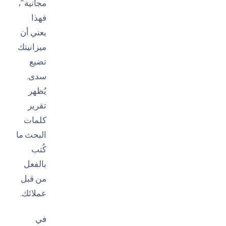
مجانية"،
فهذا
يعني أن
ميزانيتك
تضيع
سدى.
يُظهر
تقرير
كلمات
البحث ما
كُتب
بالفعل
من قبل
عملائك.
في