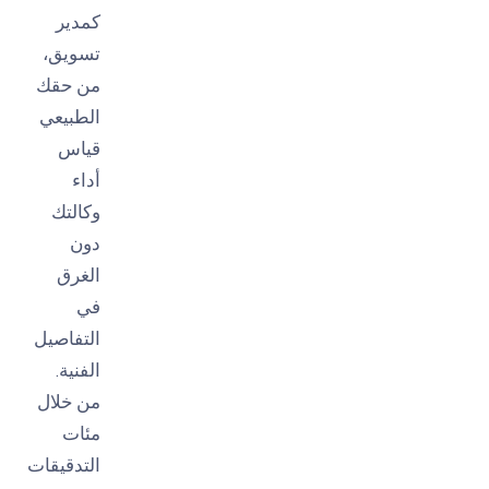
كمدير
تسويق،
من حقك
الطبيعي
قياس
أداء
وكالتك
دون
الغرق
في
التفاصيل
الفنية.
من خلال
مئات
التدقيقات