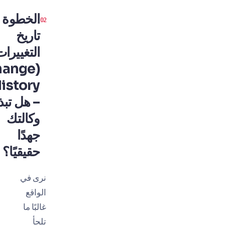
الخطوة 1:
تاريخ
التغييرات
(Change
History)
– هل تبذل
وكالتك
جهدًا
حقيقيًا؟
نرى في
الواقع
غالبًا ما
تلجأ