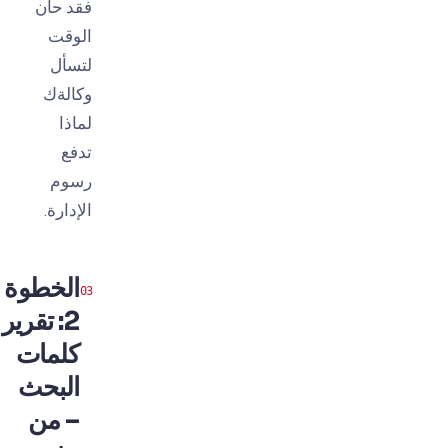
فقد حان
الوقت
لتسأل
وكالةك
لماذا
تدفع
رسوم
الإدارة.
الخطوة
2: تقرير
كلمات
البحث
– من