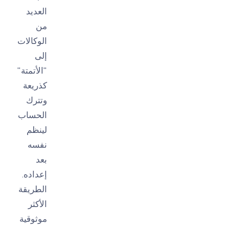
العديد
من
الوكالات
إلى
"الأتمتة"
كذريعة
وتترك
الحساب
لينظم
نفسه
بعد
إعداده.
الطريقة
الأكثر
موثوقية