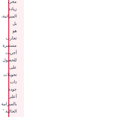
مجرد
زيادة
الميزانية،
بل
هو
تجارب
مستمرة
أجريت
للحصول
على
تحويلات
ذات
جودة
أعلى
بالميزانية
الحالية."