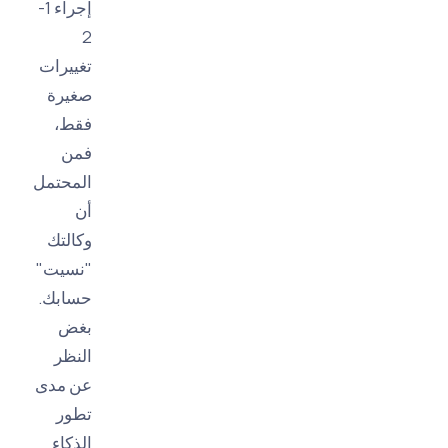
إجراء 1-
2
تغييرات
صغيرة
فقط،
فمن
المحتمل
أن
وكالتك
"نسيت"
حسابك.
بغض
النظر
عن مدى
تطور
الذكاء