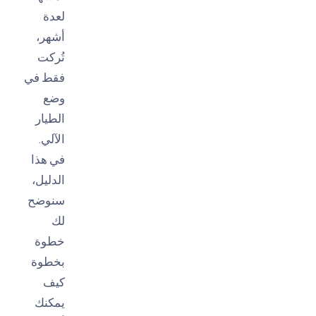
لعدة
أشهر،
تُركت
فقط في
وضع
الطيار
الآلي.
في هذا
الدليل،
سنوضح
لك
خطوة
بخطوة
كيف
يمكنك