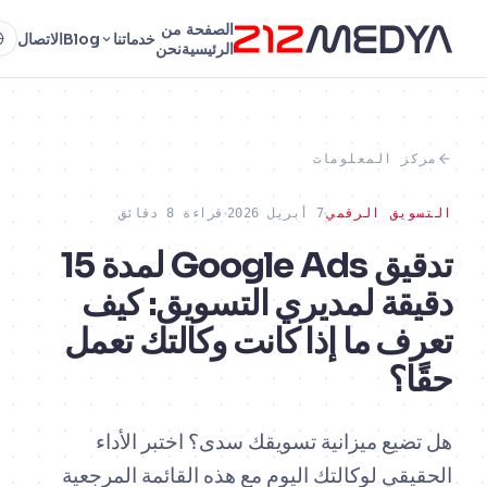
الصفحة
من
خدماتنا
Blog
الاتصال
AR
الرئيسية
نحن
ز المعلومات
يق الرقمي
7 أبريل 2026
قراءة 8 دقائق
تدقيق Google Ads لمدة 15
قة لمديري التسويق: كيف
ف ما إذا كانت وكالتك تعمل
ا؟
يع ميزانية تسويقك سدى؟ اختبر الأداء
قي لوكالتك اليوم مع هذه القائمة المرجعية