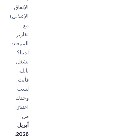
الإنفاق
الإعلاني)
مع
تقارير
المبيعات
لدينا؟"
تشغل
بالك،
فأنت
لست
وحدك.
اعتبارًا
من
أبريل
،
2026