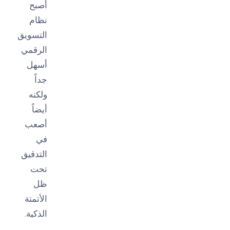
أصبح
نظام
التسويق
الرقمي
أسهل
جداً
ولكنه
أيضاً
أصعب
في
التدقيق
تحت
ظل
الأتمتة
الذكية.