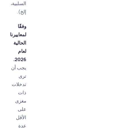
السلبية،
إلخ).
وفقًا
لمعاييرنا
الحالية
لعام
،
2026
يجب أن
ترى
تدخلات
ذات
مغزى
على
الأقل
عدة