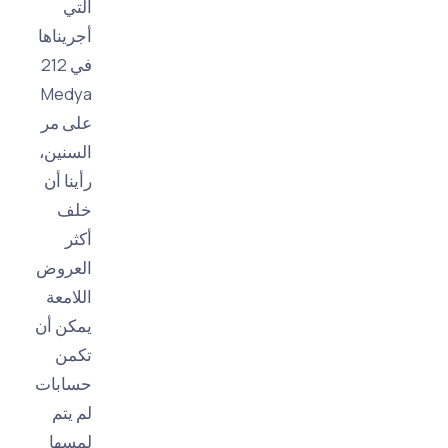
التي
أجريناها
في 212
Medya
على مر
السنين،
رأينا أن
خلف
أكثر
العروض
اللامعة
يمكن أن
تكمن
حسابات
لم يتم
لمسها