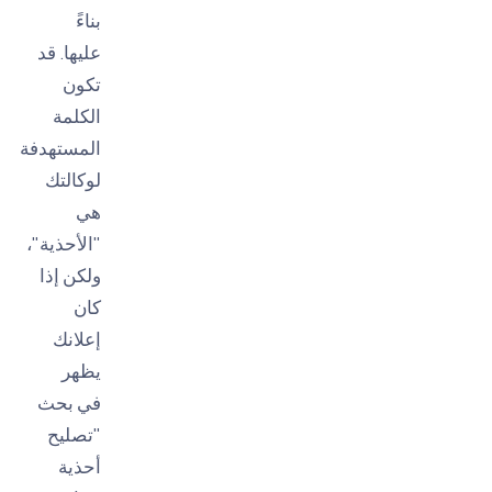
بناءً
عليها. قد
تكون
الكلمة
المستهدفة
لوکالتك
هي
"الأحذية"،
ولكن إذا
كان
إعلانك
يظهر
في بحث
"تصليح
أحذية