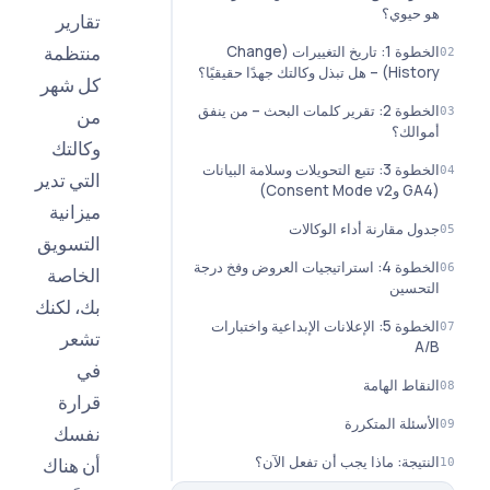
يوي؟
تقارير
منتظمة
الخطوة 1: تاريخ التغييرات (Change
 وكالتك جهدًا حقيقيًا؟
كل شهر
الخطوة 2: تقرير كلمات البحث – من ينفق
من
لك؟
وكالتك
الخطوة 3: تتبع التحويلات وسلامة البيانات
التي تدير
ميزانية
 مقارنة أداء الوكالات
التسويق
الخطوة 4: استراتيجيات العروض وفخ درجة
الخاصة
سين
بك، لكنك
الخطوة 5: الإعلانات الإبداعية واختبارات
تشعر
في
اط الهامة
قرارة
ئلة المتكررة
نفسك
يجة: ماذا يجب أن تفعل الآن؟
أن هناك