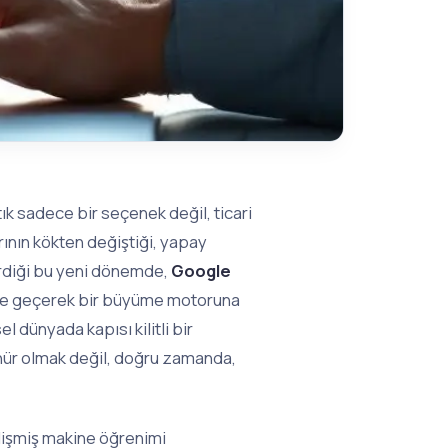
ık sadece bir seçenek değil, ticari
rının kökten değiştiği, yapay
tirdiği bu yeni dönemde,
Google
ine geçerek bir büyüme motoruna
l dünyada kapısı kilitli bir
nür olmak değil, doğru zamanda,
lişmiş makine öğrenimi