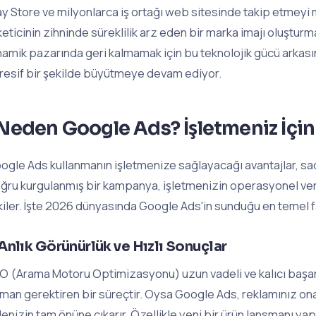
ay Store ve milyonlarca iş ortağı web sitesinde takip etmeyi 
keticinin zihninde süreklilik arz eden bir marka imajı oluştur
namik pazarında geri kalmamak için bu teknolojik gücü arkasın
resif bir şekilde büyütmeye devam ediyor.
Neden Google Ads? İşletmeniz İçin 
ogle Ads kullanmanın işletmenize sağlayacağı avantajlar, sadece
ğru kurgulanmış bir kampanya, işletmenizin operasyonel veriml
kiler. İşte 2026 dünyasında Google Ads'in sunduğu en temel f
 Anlık Görünürlük ve Hızlı Sonuçlar
O (Arama Motoru Optimizasyonu) uzun vadeli ve kalıcı başarı 
man gerektiren bir süreçtir. Oysa Google Ads, reklamınız ona
tlenizin tam önüne çıkarır. Özellikle yeni bir ürün lansmanı y