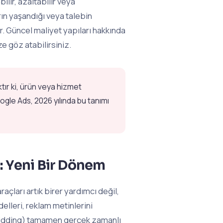
lir, azaltabilir veya
rın yaşandığı veya talebin
r. Güncel maliyet yapıları hakkında
e göz atabilirsiniz.
tır ki, ürün veya hizmet
ogle Ads, 2026 yılında bu tanımı
: Yeni Bir Dönem
çları artık birer yardımcı değil,
lleri, reklam metinlerini
 (bidding) tamamen gerçek zamanlı