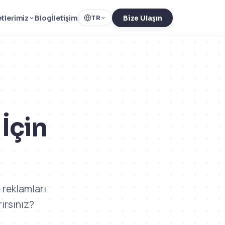
tlerimiz
Blog
İletişim
TR
Bize Ulaşın
 İçin
 reklamları
rırsınız?