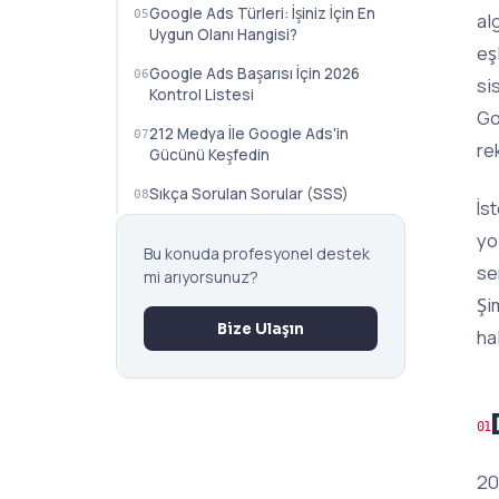
Google Ads Türleri: İşiniz İçin En
al
Uygun Olanı Hangisi?
eş
Google Ads Başarısı İçin 2026
si
Kontrol Listesi
Go
212 Medya İle Google Ads'in
re
Gücünü Keşfedin
Sıkça Sorulan Sorular (SSS)
İs
yo
Bu konuda profesyonel destek
se
mi arıyorsunuz?
Şi
Bize Ulaşın
ha
20