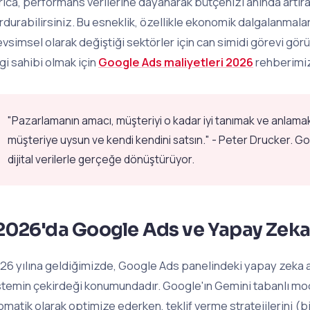
rıca, performans verilerine dayanarak bütçenizi anında artırabi
rdurabilirsiniz. Bu esneklik, özellikle ekonomik dalgalanmala
vsimsel olarak değiştiği sektörler için can simidi görevi görü
lgi sahibi olmak için
Google Ads maliyetleri 2026
rehberimiz
"Pazarlamanın amacı, müşteriyi o kadar iyi tanımak ve anlamak
müşteriye uysun ve kendi kendini satsın." - Peter Drucker. Go
dijital verilerle gerçeğe dönüştürüyor.
2026'da Google Ads ve Yapay Zeka
26 yılına geldiğimizde, Google Ads panelindeki yapay zeka ara
stemin çekirdeği konumundadır. Google'ın Gemini tabanlı mode
omatik olarak optimize ederken, teklif verme stratejilerini