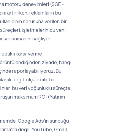
ama motoru deneyimleri (SGE -
nı artırırken, reklamların bu
ullanıcının sorusuna verilen bir
süreçleri, işletmelerin bu yeni
onumlanmasını sağlıyor.
 odaklı karar verme
 görüntülendiğinden ziyade, hangi
çinde raporlayabiliyoruz. Bu
arak değil, ölçülebilir bir
izler, bu veri yoğunluklu süreçte
 kuruşun maksimum ROI (Yatırım
 dönemde, Google Ads'in sunduğu
rama'da değil; YouTube, Gmail,