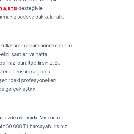
 ajansı
desteğiyle
rmanız sadece dakikalar alır.
i kullanarak reklamlarınızı sadece
elirli saatleri ve hatta
efinizi daraltabilirsiniz. Bu
rçekten dönüşüm sağlama
r şehirdeki profesyonelleri
e gerçekleştirir.
en sizde olmasıdır. Minimum
iz 50.000 TL harcayabilirsiniz.