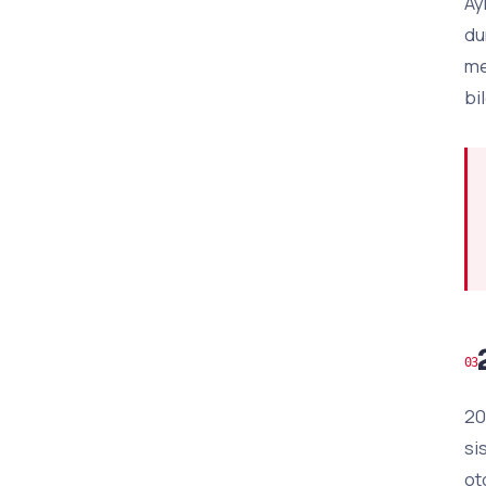
Ay
du
me
bi
20
si
ot