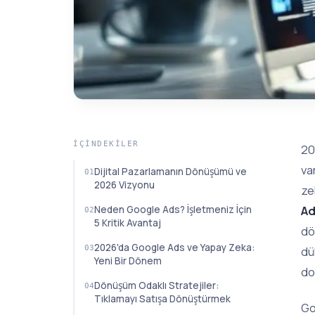
İÇINDEKILER
20
va
Dijital Pazarlamanın Dönüşümü ve
2026 Vizyonu
ze
Ad
Neden Google Ads? İşletmeniz İçin
5 Kritik Avantaj
dö
2026'da Google Ads ve Yapay Zeka:
dü
Yeni Bir Dönem
do
Dönüşüm Odaklı Stratejiler:
Tıklamayı Satışa Dönüştürmek
Go