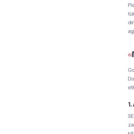
Pl
tü
di
ag
Go
Do
et
1.
SE
za
ki