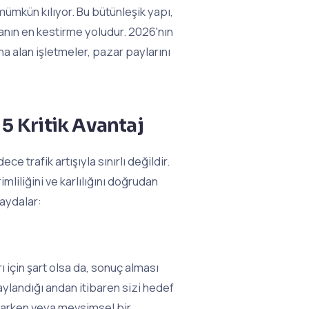
mümkün kılıyor. Bu bütünleşik yapı,
manın en kestirme yoludur. 2026'nın
a alan işletmeler, pazar paylarını
5 Kritik Avantaj
 trafik artışıyla sınırlı değildir.
iliğini ve karlılığını doğrudan
aydalar:
için şart olsa da, sonuç alması
ylandığı andan itibaren sizi hedef
aparken veya mevsimsel bir