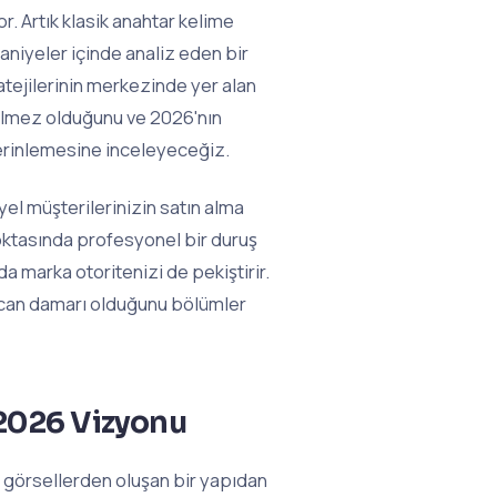
. Artık klasik anahtar kelime
saniyeler içinde analiz eden bir
tejilerinin merkezinde yer alan
çilmez olduğunu ve 2026'nın
derinlemesine inceleyeceğiz.
iyel müşterilerinizin satın alma
oktasında profesyonel bir duruş
a marka otoritenizi de pekiştirir.
n can damarı olduğunu bölümler
 2026 Vizyonu
it görsellerden oluşan bir yapıdan