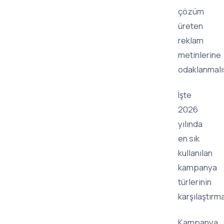
çözüm
üreten
reklam
metinlerine
odaklanmalıs
İşte
2026
yılında
en sık
kullanılan
kampanya
türlerinin
karşılaştırma
Kampanya