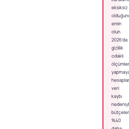
eksiksiz
olduğun
emin
olun.
2026'da
gizlilik
odaklı
ölçüml
yapmay
hesaplar
veri
kaybı
nedeniy
bütçeler
%40
daha