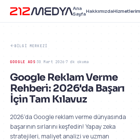
Ana
Hakkımızda
Hizmetlerim
Sayfa
BILGI MERKEZI
GOOGLE ADS
30 Mart 2026
7 dk okuma
Google Reklam Verme
Rehberi: 2026'da Başarı
İçin Tam Kılavuz
2026'da Google reklam verme dünyasında
başarının sırlarını keşfedin! Yapay zeka
stratejileri, maliyet analizi ve uzman