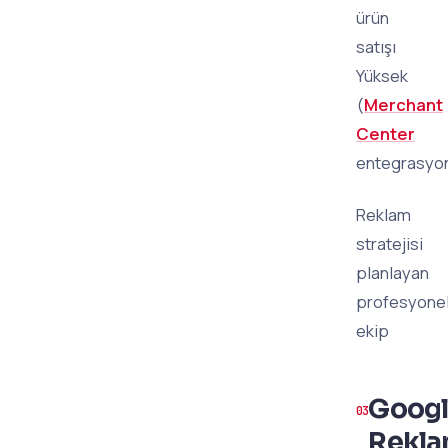
ürün
satışı
Yüksek
(
Merchant
Center
entegrasyo
Reklam
stratejisi
planlayan
profesyone
ekip
Goog
Rekl