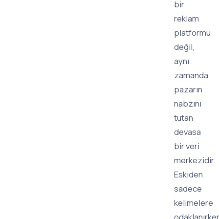
bir
reklam
platformu
değil,
aynı
zamanda
pazarın
nabzını
tutan
devasa
bir veri
merkezidir.
Eskiden
sadece
kelimelere
odaklanırke