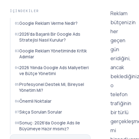
İÇINDEKILER
Reklam
bütçenizin
Google Reklam Verme Nedir?
her
2026'da Başarılı Bir Google Ads
geçen
Stratejisi Nasıl Kurulur?
gün
Google Reklam Yönetiminde Kritik
Adımlar
eridiğini,
ancak
2026 Yılında Google Ads Maliyetleri
ve Bütçe Yönetimi
beklediğini
Profesyonel Destek Mi, Bireysel
o
Yönetim Mi?
telefon
Önemli Noktalar
trafiğinin
bir türlü
Sıkça Sorulan Sorular
gerçekleşme
Sonuç: 2026'da Google Ads ile
Büyümeye Hazır mısınız?
mi