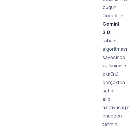
bugün
Google'ın
Gemini
2.0
tabanlı
algoritması
sayesinde
kullanıcının
o ürünü
gerçekten
satın
alıp
almayacağın
önceden
tahmin