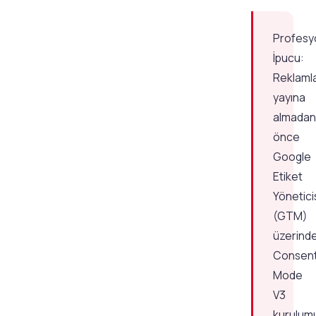
Profesy
İpucu:
Reklamla
yayına
almadan
önce
Google
Etiket
Yönetici
(GTM)
üzerind
Consen
Mode
V3
kurulum