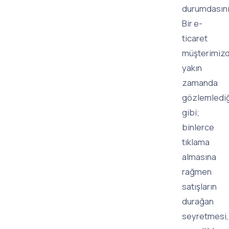
durumdasını
Bir e-
ticaret
müşterimiz
yakın
zamanda
gözlemledi
gibi;
binlerce
tıklama
almasına
rağmen
satışların
durağan
seyretmesi,