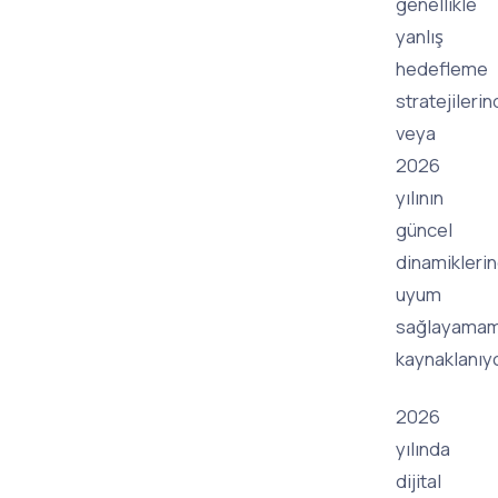
genellikle
yanlış
hedefleme
stratejileri
veya
2026
yılının
güncel
dinamikleri
uyum
sağlayamam
kaynaklanıyo
2026
yılında
dijital