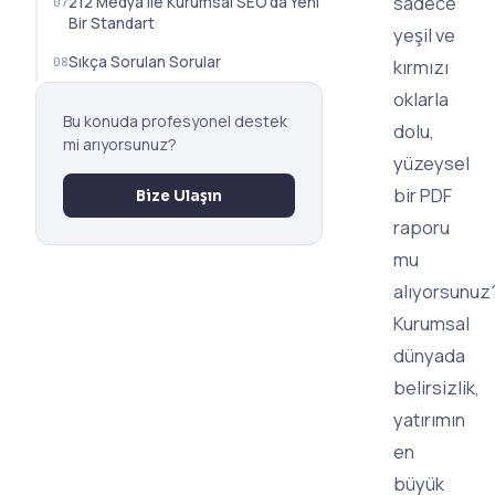
sadece
212 Medya ile Kurumsal SEO'da Yeni
Bir Standart
yeşil ve
Sıkça Sorulan Sorular
kırmızı
oklarla
Bu konuda profesyonel destek
dolu,
mi arıyorsunuz?
yüzeysel
bir PDF
Bize Ulaşın
raporu
mu
alıyorsunuz
Kurumsal
dünyada
belirsizlik,
yatırımın
en
büyük