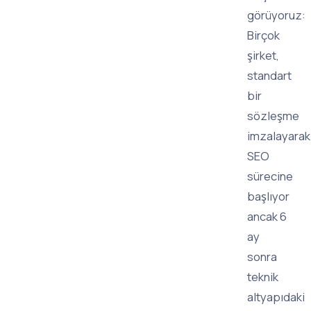
görüyoruz:
Birçok
şirket,
standart
bir
sözleşme
imzalayarak
SEO
sürecine
başlıyor
ancak 6
ay
sonra
teknik
altyapıdaki