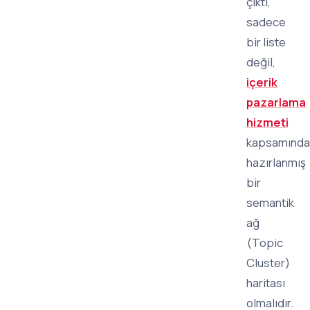
çıktı,
sadece
bir liste
değil,
içerik
pazarlama
hizmeti
kapsamında
hazırlanmış
bir
semantik
ağ
(Topic
Cluster)
haritası
olmalıdır.