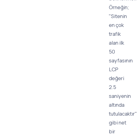
Örneğin;
"Sitenin
en çok
trafik
alan ilk
50
sayfasının
LCP
değeri
2.5
saniyenin
altında
tutulacaktır"
gibi net
bir