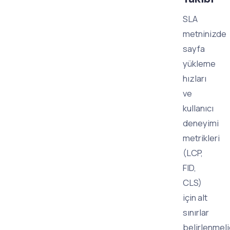
SLA
metninizde
sayfa
yükleme
hızları
ve
kullanıcı
deneyimi
metrikleri
(LCP,
FID,
CLS)
için alt
sınırlar
belirlenmelid