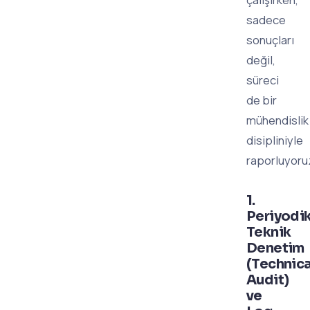
sadece
sonuçları
değil,
süreci
de bir
mühendislik
disipliniyle
raporluyoru
1.
Periyodi
Teknik
Denetim
(Technica
Audit)
ve