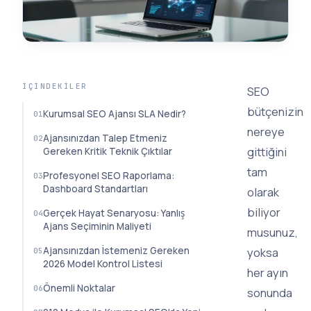
İÇINDEKILER
SEO
bütçenizin
Kurumsal SEO Ajansı SLA Nedir?
nereye
Ajansınızdan Talep Etmeniz
gittiğini
Gereken Kritik Teknik Çıktılar
tam
Profesyonel SEO Raporlama:
Dashboard Standartları
olarak
biliyor
Gerçek Hayat Senaryosu: Yanlış
Ajans Seçiminin Maliyeti
musunuz,
Ajansınızdan İstemeniz Gereken
yoksa
2026 Model Kontrol Listesi
her ayın
Önemli Noktalar
sonunda