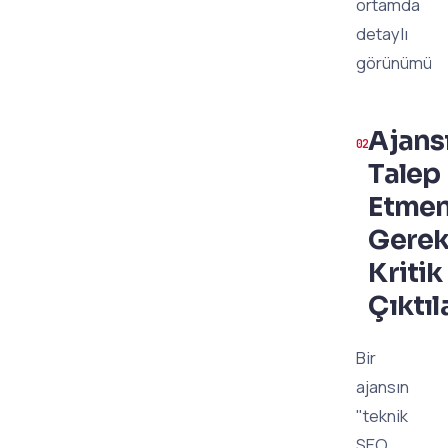
ortamda
detaylı
görünümü
Ajans
Talep
Etmen
Gere
Kritik
Çıktıl
Bir
ajansın
"teknik
SEO