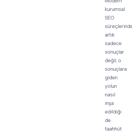
Modern
kurumsal
SEO
süreçlerind
artık
sadece
sonuçlar
değil, o
sonuçlara
giden
yolun
nasıl
inşa
edildiği
de
taahhüt