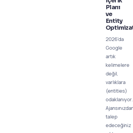
İçerik
Planı
ve
Entity
Optimiza
2026'da
Google
artık
kelimelere
değil,
varlıklara
(entities)
odaklanıyor.
Ajansınızda
talep
edeceğiniz