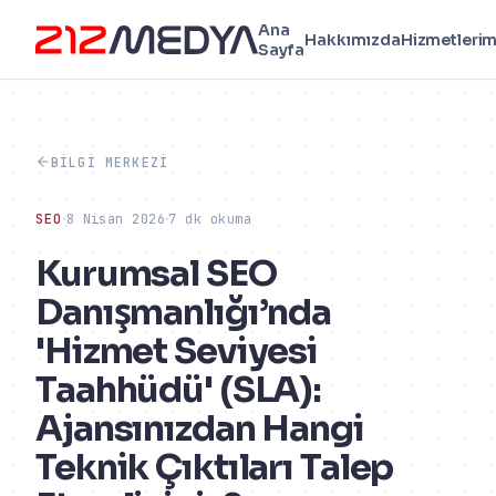
Ana
Hakkımızda
Hizmetlerim
Sayfa
BILGI MERKEZI
SEO
8 Nisan 2026
7 dk okuma
Kurumsal SEO
Danışmanlığı’nda
'Hizmet Seviyesi
Taahhüdü' (SLA):
Ajansınızdan Hangi
Teknik Çıktıları Talep