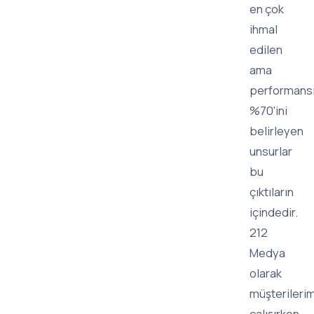
en çok
ihmal
edilen
ama
performans
%70'ini
belirleyen
unsurlar
bu
çıktıların
içindedir.
212
Medya
olarak
müşterileri
çalışırken,