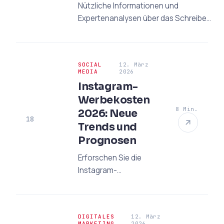
Nützliche Informationen und
Expertenanalysen über das Schreiben
von "Qualitätsdienstleistungen" in
Google Ads.
SOCIAL
12. März
MEDIA
2026
Instagram-
Werbekosten
8 Min.
2026: Neue
18
Trends und
Prognosen
Erforschen Sie die
Instagram-
Werbekosten 2026, die
CPM- und CPC-Daten
und die aktuellen
DIGITALES
12. März
Trends. Optimieren Sie
MARKETING
2026