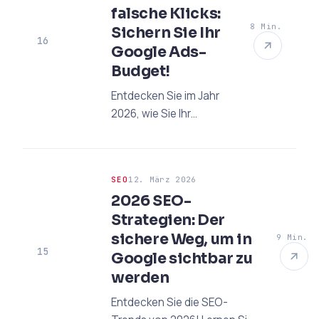
nützliche Informationen
falsche Klicks:
und Expertenanalysen.
8 Min.
Sichern Sie Ihr
16
Google Ads-
Budget!
Entdecken Sie im Jahr
2026, wie Sie Ihr
Google Ads-Budget
vor falschen Klicks
schützen können.
SEO
12. März 2026
Erhöhen Sie die
2026 SEO-
Sicherheit Ihrer
Strategien: Der
Werbung mit
sichere Weg, um in
Expertenstrategien
9 Min.
15
und KI-gestützten
Google sichtbar zu
Maßnahmen.
werden
Entdecken Sie die SEO-