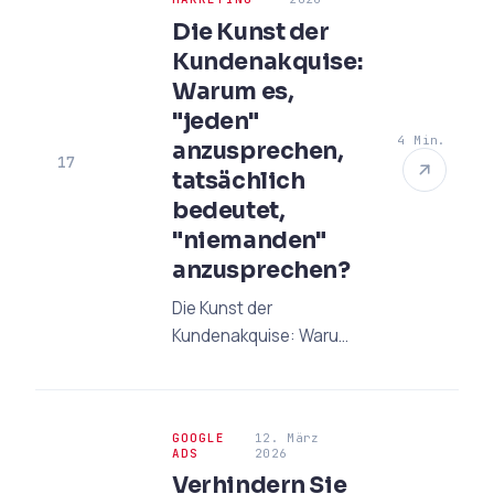
Ihr Budget mit KI-
Die Kunst der
unterstützten
Kundenakquise:
Strategien.
Warum es,
"jeden"
4 Min.
anzusprechen,
17
tatsächlich
bedeutet,
"niemanden"
anzusprechen?
Die Kunst der
Kundenakquise: Warum
es, "jeden"
anzusprechen,
tatsächlich bedeutet,
GOOGLE
12. März
"niemanden"
ADS
2026
anzusprechen?
Verhindern Sie