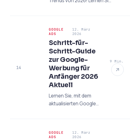
Trends von 2026! Lernen Sie
die sicheren Wege, um mit
SGE, E-E-A-T und KI-
optimierter
GOOGLE
12. März
Suchmaschinenoptimierung
ADS
2026
an die Spitze von Google zu
Schritt-für-
gelangen.
Schritt-Guide
zur Google-
9 Min.
Werbung für
14
Anfänger 2026
Aktuell
Lernen Sie, mit dem
aktualisierten Google-
Werbeguide von 2026
Kampagnen von Grund
auf zu erstellen. AI-
GOOGLE
12. März
gestützte Strategien,
ADS
2026