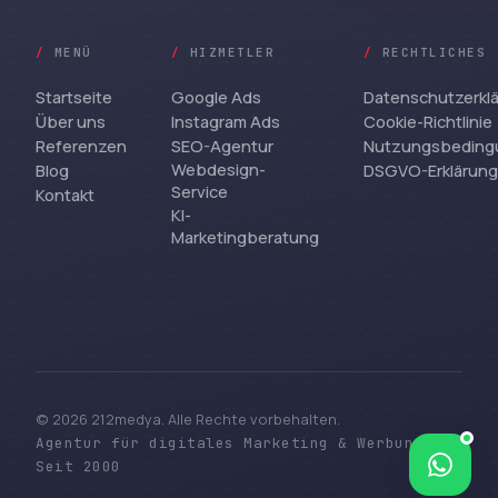
/
MENÜ
/
HIZMETLER
/
RECHTLICHES
Startseite
Google Ads
Datenschutzerkl
Über uns
Instagram Ads
Cookie-Richtlinie
Referenzen
SEO-Agentur
Nutzungsbeding
Webdesign-
Blog
DSGVO-Erklärung
Service
Kontakt
KI-
Marketingberatung
© 2026 212medya. Alle Rechte vorbehalten.
Agentur für digitales Marketing & Werbung —
Bize yazın
Seit 2000