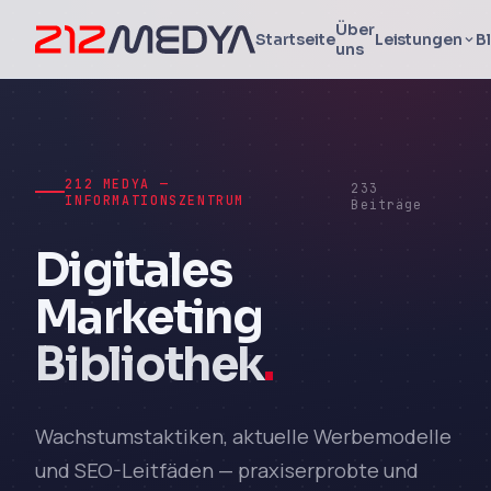
Über
Startseite
Leistungen
B
uns
212 MEDYA —
233
INFORMATIONSZENTRUM
Beiträge
Digitales
Marketing
Bibliothek
.
Wachstumstaktiken, aktuelle Werbemodelle
und SEO-Leitfäden — praxiserprobte und