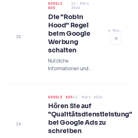
GOOGLE
12. März
sektoralen CPC-
ADS
2026
Analysen,
Die "Robin
Budgetstrategien und
Hood" Regel
KI-gestützten
4 Min.
beim Google
Optimierungsmethoden.
20
Werbung
schalten
Nützliche
Informationen und
Expertenanalysen zur
"Robin Hood" Regel
beim Google Werbung
GOOGLE ADS
12. März 2026
schalten.
Hören Sie auf
"Qualitätsdienstleistung"
bei Google Ads zu
19
schreiben