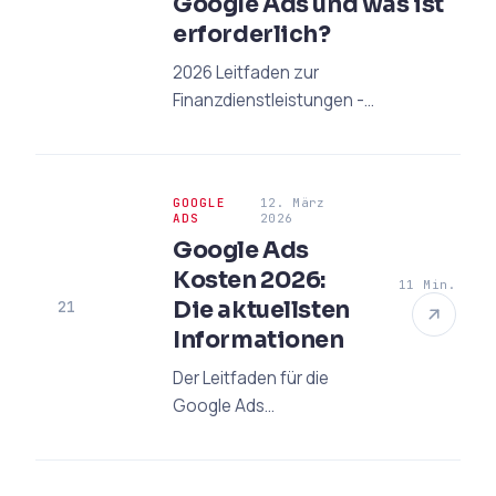
Google Ads und was ist
erforderlich?
2026 Leitfaden zur
Finanzdienstleistungen -
Verifizierung von Google Ads:
Entdecken Sie den G2
Genehmigungsprozess,
GOOGLE
12. März
erforderliche Dokumente und
ADS
2026
professionelle Tipps zur
Google Ads
Beschleunigung Ihrer Anzeigen
Kosten 2026:
11 Min.
genehmigung.
Die aktuellsten
21
Informationen
Der Leitfaden für die
Google Ads
Werbekosten im Jahr
2026: Nutzen Sie Ihre
Budgets effizient mit