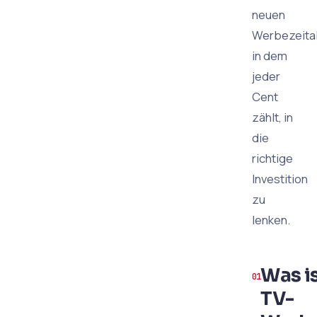
neuen
Werbezeital
in dem
jeder
Cent
zählt, in
die
richtige
Investition
zu
lenken.
Was i
TV-