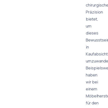
chirurgisch
Präzision
bietet,
um
dieses
Bewusstsei
in
Kaufabsich
umzuwandel
Beispielswe
haben
wir bei
einem
Möbelherste
für den