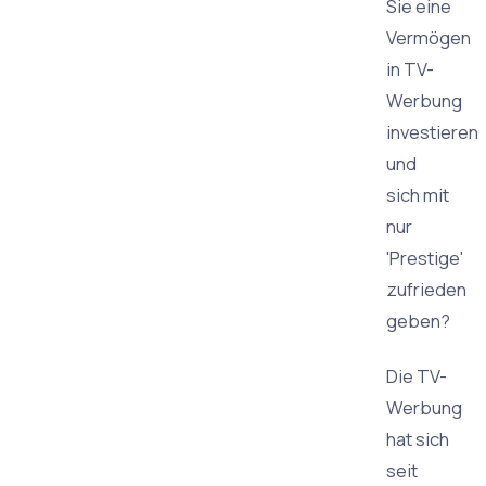
Sie eine
Vermögen
in TV-
Werbung
investieren
und
sich mit
nur
'Prestige'
zufrieden
geben?
Die TV-
Werbung
hat sich
seit