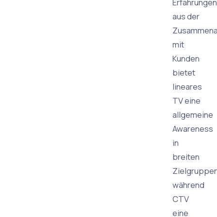
Erfahrungen
aus der
Zusammena
mit
Kunden
bietet
lineares
TV eine
allgemeine
Awareness
in
breiten
Zielgruppen
während
CTV
eine