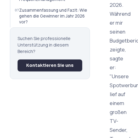
2026.
Zusammenfassung und Fazit: Wie
Während
gehen die Gewinner im Jahr 2026
vor?
er mir
seinen
Suchen Sie professionelle
Budgetberi
Unterstützung in diesem
zeigte,
Bereich?
sagte
Kontaktieren Sie uns
er:
"Unsere
Spotwerbu
lief auf
einem
großen
TV-
Sender,