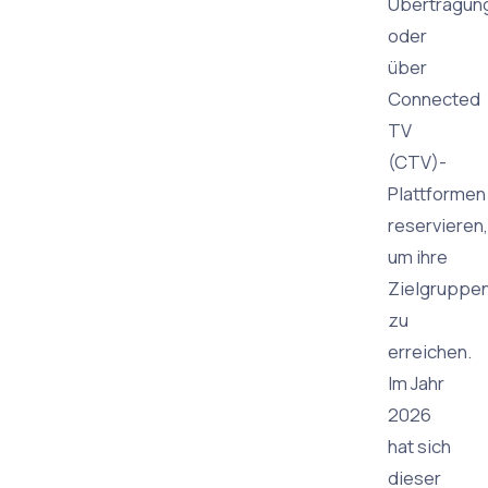
Übertragun
oder
über
Connected
TV
(CTV)-
Plattformen
reservieren,
um ihre
Zielgruppe
zu
erreichen.
Im Jahr
2026
hat sich
dieser