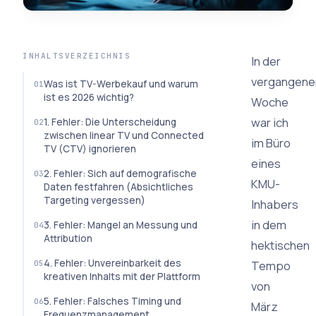
INHALTSVERZEICHNIS
In der
vergangene
Was ist TV-Werbekauf und warum
ist es 2026 wichtig?
Woche
war ich
1. Fehler: Die Unterscheidung
zwischen linear TV und Connected
im Büro
TV (CTV) ignorieren
eines
2. Fehler: Sich auf demografische
KMU-
Daten festfahren (Absichtliches
Targeting vergessen)
Inhabers
in dem
3. Fehler: Mangel an Messung und
Attribution
hektischen
4. Fehler: Unvereinbarkeit des
Tempo
kreativen Inhalts mit der Plattform
von
5. Fehler: Falsches Timing und
März
Frequenzmanagement