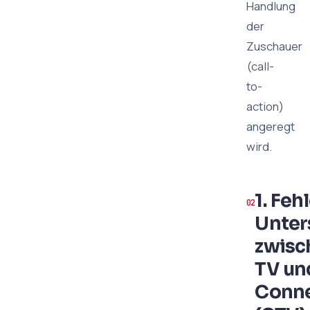
Handlung
der
Zuschauer
(call-
to-
action)
angeregt
wird.
1. Feh
Unter
zwisc
TV un
Conne