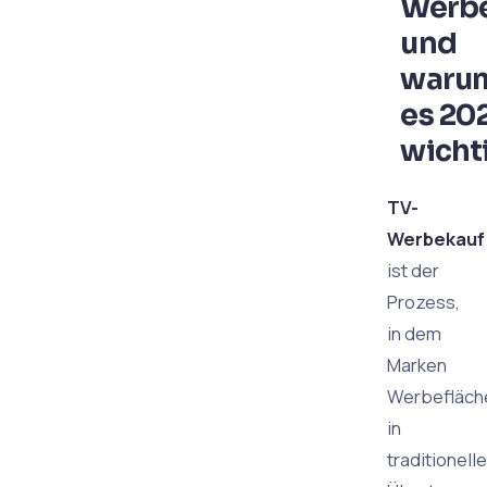
Werb
und
warum
es 20
wicht
TV-
Werbekauf
ist der
Prozess,
in dem
Marken
Werbefläch
in
traditionell