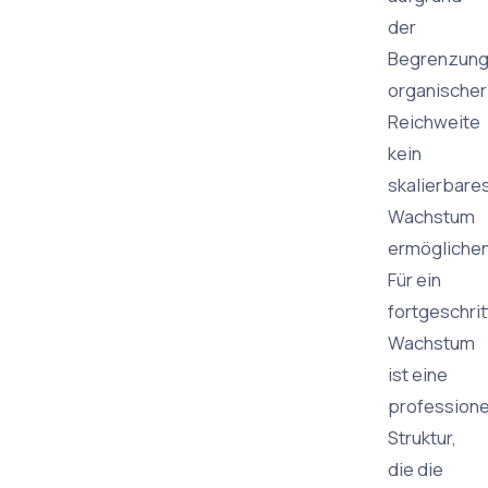
der
Begrenzun
organischer
Reichweite
kein
skalierbare
Wachstum
ermöglichen
Für ein
fortgeschri
Wachstum
ist eine
professione
Struktur,
die die