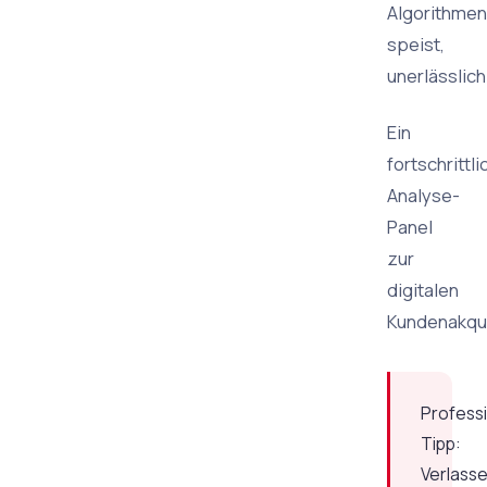
Algorithmen
speist,
unerlässlich
Ein
fortschrittl
Analyse-
Panel
zur
digitalen
Kundenakqui
Professi
Tipp:
Verlass