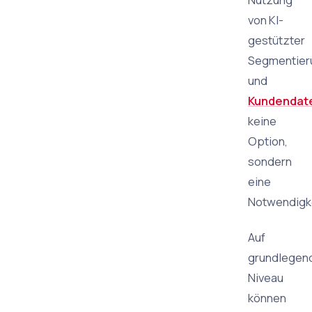
von KI-
gestützter
Segmentier
und
Kundendat
keine
Option,
sondern
eine
Notwendigke
Auf
grundlege
Niveau
können