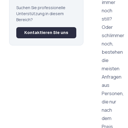
immer
Suchen Sie professionelle
noch
Unterstützung in diesem
still?
Bereich?
Oder
Kontaktieren Sie uns
schlimmer
noch,
bestehen
die
meisten
Anfragen
aus
Personen,
die nur
nach
dem
Preis