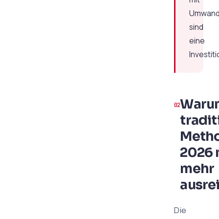
Umwandl
sind
eine
Investiti
Waru
tradit
Meth
2026 
mehr
ausre
Die