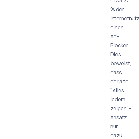
etwa 27
% der
Internetnut
einen
Ad-
Blocker.
Dies
beweist,
dass
der alte
"Alles
jedem
zeigen"-
Ansatz
nur
dazu