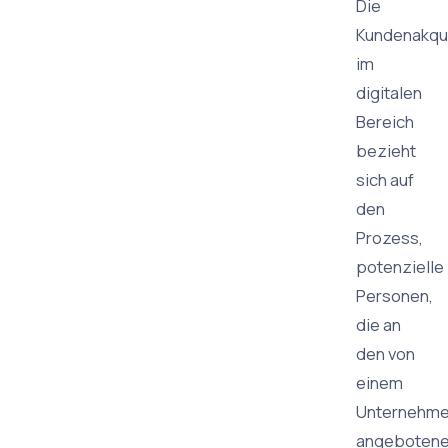
Die
Kundenakqu
im
digitalen
Bereich
bezieht
sich auf
den
Prozess,
potenzielle
Personen,
die an
den von
einem
Unternehm
angeboten