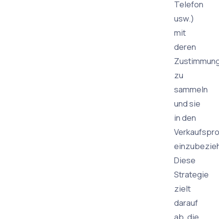
Telefon
usw.)
mit
deren
Zustimmun
zu
sammeln
und sie
in den
Verkaufspr
einzubezie
Diese
Strategie
zielt
darauf
ab, die