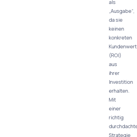
als
„Ausgabe“,
da sie
keinen
konkreten
Kundenwert
(ROI)
aus
ihrer
Investition
erhalten.
Mit
einer
richtig
durchdacht
Strategie