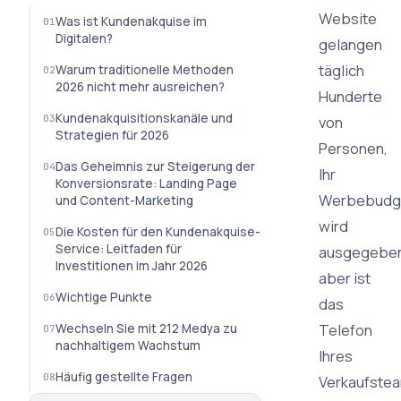
Website
Was ist Kundenakquise im
Digitalen?
gelangen
täglich
Warum traditionelle Methoden
2026 nicht mehr ausreichen?
Hunderte
Kundenakquisitionskanäle und
von
Strategien für 2026
Personen,
Das Geheimnis zur Steigerung der
Ihr
Konversionsrate: Landing Page
Werbebudg
und Content-Marketing
wird
Die Kosten für den Kundenakquise-
Service: Leitfaden für
ausgegeben
Investitionen im Jahr 2026
aber ist
Wichtige Punkte
das
Telefon
Wechseln Sie mit 212 Medya zu
nachhaltigem Wachstum
Ihres
Häufig gestellte Fragen
Verkaufste