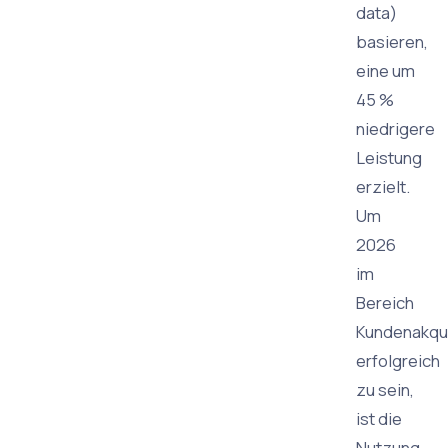
data)
basieren,
eine um
45 %
niedrigere
Leistung
erzielt.
Um
2026
im
Bereich
Kundenakqu
erfolgreich
zu sein,
ist die
Nutzung