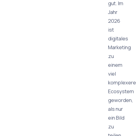
gut. Im
Jahr
2026
ist
digitales
Marketing
zu
einem
viel
komplexere
Ecosystem
geworden,
als nur
ein Bild
zu
teilen