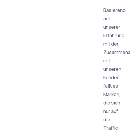
Basierend
auf
unserer
Erfahrung
mit der
Zusammena
mit
unseren
Kunden
fällt es
Marken,
die sich
nur auf
die
Traffic-