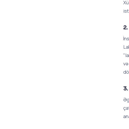
Xü
is
2.
İn
La
"l
və
dö
3.
Əg
ça
an