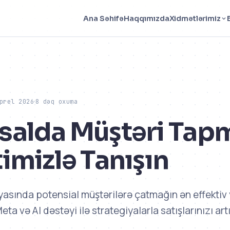
Haqqımızda
Ana Səhifə
Xidmətlərimiz
prel 2026
8 dəq oxuma
alda Müştəri Tap
imizlə Tanışın
sında potensial müştərilərə çatmağın ən effektiv y
ta və AI dəstəyi ilə strategiyalarla satışlarınızı artı