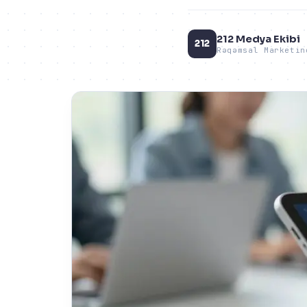
212 Medya Ekibi
212
Rəqəmsal Marketin