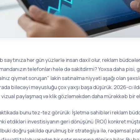
b saytınıza hər gün yüzlərlə insan daxil olur, reklam büdcələr
mandanızın telefonları hələ də sakitdirmi? Yoxsa daha pisi, g
alnız qiymət soruşan" lakin satınalma niyyəti aşağı olan şəx
rada biləcəyi məyusluğu çox yaxşı başa düşürük. 2026-cı ild
r vizual paylaşmaq və klik gözləməkdən daha mürəkkəb bir e
aktikada bunu tez-tez görürük: İşletmə sahibləri reklam büdcə
nki etdikləri investisiyanın geri dönüşünü (ROI) konkret müştə
lbuki doğru şəkildə qurulmuş bir strategiya ilə, rəqəmsal pla
yfiyyətli tələb yaradan bir satış maşınına dönüşə bilər. Bu bə