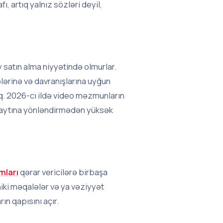
ı, artıq yalnız sözləri deyil,
satın alma niyyətində olmurlar.
lərinə və davranışlarına uyğun
q. 2026-cı ildə video məzmunların
b saytına yönləndirmədən yüksək
mları
qərar vericilərə birbaşa
niki məqalələr və ya vəziyyət
ın qapısını açır.