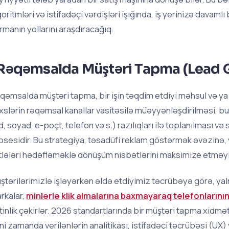
qoritmləri və istifadəçi vərdişləri işığında, iş yerinizə davaml
rmanın yollarını araşdıracağıq.
Rəqəmsalda Müştəri Tapma (Lead G
qəmsalda müştəri tapma, bir işin təqdim etdiyi məhsul və ya
xslərin rəqəmsal kanallar vasitəsilə müəyyənləşdirilməsi, bu
d, soyad, e-poçt, telefon və s.) razılıqları ilə toplanılması və
osesidir. Bu strategiya, təsadüfi reklam göstərmək əvəzinə,
tlələri hədəfləməklə dönüşüm nisbətlərini maksimize etməy
ştərilərimizlə işləyərkən əldə etdiyimiz təcrübəyə görə, ya
rkalar,
minlərlə klik almalarına baxmayaraq telefonlarının
tinlik çəkirlər. 2026 standartlarında bir müştəri tapma xidməti
ni zamanda verilənlərin analitikası, istifadəçi təcrübəsi (UX) 