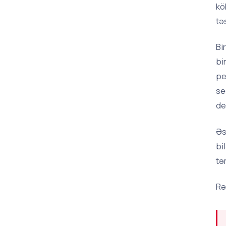
kö
tə
Bi
bi
pe
se
de
Əs
bi
tə
Rə