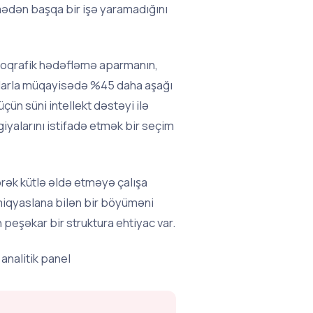
mədən başqa bir işə yaramadığını
emoqrafik hədəfləmə aparmanın,
iyalarla müqayisədə %45 daha aşağı
ün süni intellekt dəstəyi ilə
iyalarını istifadə etmək bir seçim
rək kütlə əldə etməyə çalışa
 miqyaslana bilən bir böyüməni
 peşəkar bir struktura ehtiyac var.
analitik panel