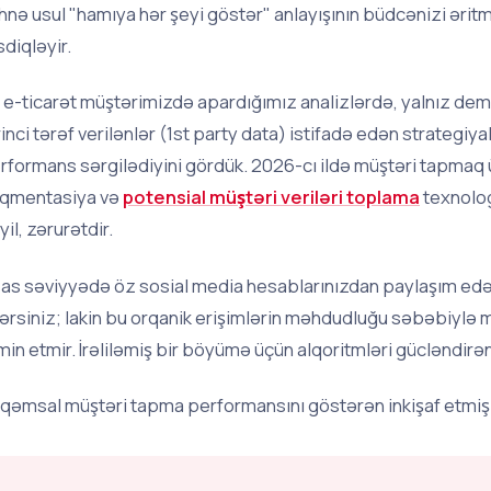
hnə usul "hamıya hər şeyi göstər" anlayışının büdcənizi ərit
sdiqləyir.
r e-ticarət müştərimizdə apardığımız analizlərdə, yalnız d
rinci tərəf verilənlər (1st party data) istifadə edən strateg
rformans sərgilədiyini gördük. 2026-cı ildə müştəri tapmaq üç
qmentasiya və
potensial müştəri veriləri toplama
texnolog
yil, zərurətdir.
as səviyyədə öz sosial media hesablarınızdan paylaşım edə
lərsiniz; lakin bu orqanik erişimlərin məhdudluğu səbəbiylə
min etmir. İrəliləmiş bir böyümə üçün alqoritmləri gücləndirən
qəmsal müştəri tapma performansını göstərən inkişaf etmiş 