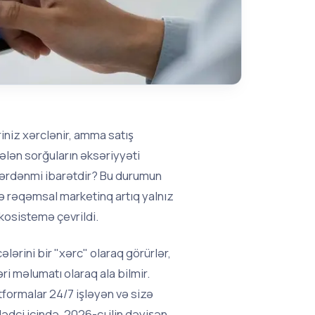
iniz xərclənir, amma satış
ələn sorğuların əksəriyyəti
slərdənmi ibarətdir? Bu durumun
ə rəqəmsal marketinq artıq yalnız
kosistemə çevrildi.
lərini bir "xərc" olaraq görürlər,
ri məlumatı olaraq ala bilmir.
tformalar 24/7 işləyən və sizə
lədçi içində, 2026-cı ilin dəyişən