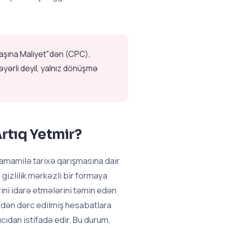
Başına Maliyet"dən (CPC),
dəyərli deyil, yalnız dönüşmə
rtıq Yetmir?
amamilə tarixə qarışmasına dair
 gizlilik mərkəzli bir formaya
rini idarə etmələrini təmin edən
ndən dərc edilmiş hesabatlara
cıdan istifadə edir. Bu durum,