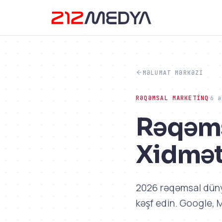
MƏLUMAT MƏRKƏZI
RƏQƏMSAL MARKETINQ
6 a
Rəqəms
Xidmət
2026 rəqəmsal dünya
kəşf edin. Google, Me