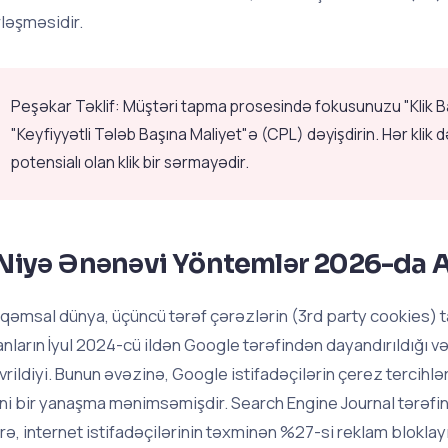
rləşməsidir.
Peşəkar Təklif: Müştəri tapma prosesində fokusunuzu "Klik 
"Keyfiyyətli Tələb Başına Maliyet"ə (CPL) dəyişdirin. Hər klik 
potensialı olan klik bir sərmayədir.
Niyə Ənənəvi Yöntemlər 2026-da A
qəmsal dünya, üçüncü tərəf çərəzlərin (3rd party cookies) t
anların İyul 2024-cü ildən Google tərəfindən dayandırıldığı və
vrildiyi. Bunun əvəzinə, Google istifadəçilərin çerez tercihlə
ni bir yanaşma mənimsəmişdir. Search Engine Journal tərəfi
rə, internet istifadəçilərinin təxminən %27-si reklam bloklayı