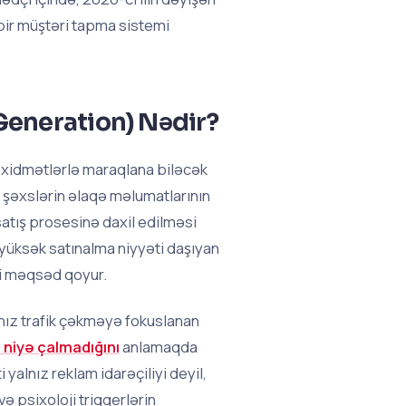
ı bir müştəri tapma sistemi
eneration) Nədir?
 xidmətlərlə maraqlana biləcək
 şəxslərin əlaqə məlumatlarının
 satış prosesinə daxil edilməsi
 yüksək satınalma niyyəti daşıyan
i məqsəd qoyur.
lnız trafik çəkməyə fokuslanan
 niyə çalmadığını
anlamaqda
 yalnız reklam idarəçiliyi deyil,
və psixoloji triggerlərin