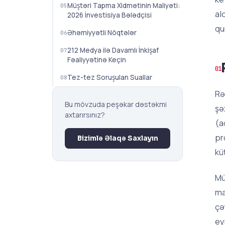
Müştəri Tapma Xidmətinin Maliyəti:
al
2026 İnvestisiya Bələdçisi
qu
Əhəmiyyətli Nöqtələr
212 Medya ilə Davamlı İnkişaf
Fəaliyyətinə Keçin
Tez-tez Soruşulan Suallar
Rə
Bu mövzuda peşəkar dəstəkmi
şə
axtarırsınız?
(a
pr
Bizimlə Əlaqə Saxlayın
kü
Mü
ma
çə
ey