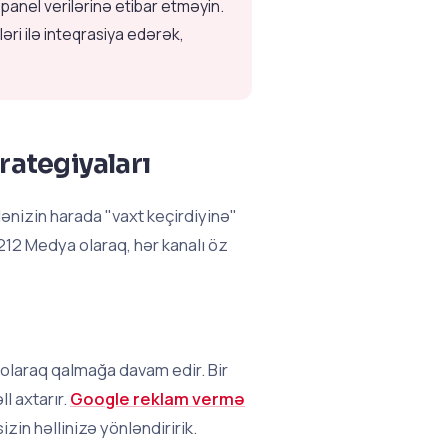
panel verilərinə etibar etməyin.
əri ilə inteqrasiya edərək,
rategiyaları
lənizin harada "vaxt keçirdiyinə"
 212 Medya olaraq, hər kanalı öz
 olaraq qalmağa davam edir. Bir
l axtarır.
Google reklam vermə
izin həllinizə yönləndiririk.