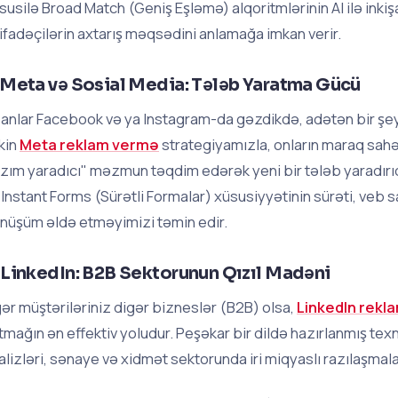
susilə Broad Match (Geniş Eşləmə) alqoritmlərinin AI ilə inkişaf
tifadəçilərin axtarış məqsədini anlamağa imkan verir.
 Meta və Sosial Media: Tələb Yaratma Gücü
sanlar Facebook və ya Instagram-da gəzdikdə, adətən bir şey 
kin
Meta reklam vermə
strategiyamızla, onların maraq sahə
azım yaradıcı" məzmun təqdim edərək yeni bir tələb yaradırı
 Instant Forms (Sürətli Formalar) xüsusiyyətinin sürəti, ve
nüşüm əldə etməyimizi təmin edir.
 LinkedIn: B2B Sektorunun Qızıl Madəni
ər müştəriləriniz digər bizneslər (B2B) olsa,
LinkedIn rekla
tmağın ən effektiv yoludur. Peşəkar bir dildə hazırlanmış tex
alizləri, sənaye və xidmət sektorunda iri miqyaslı razılaşmalar