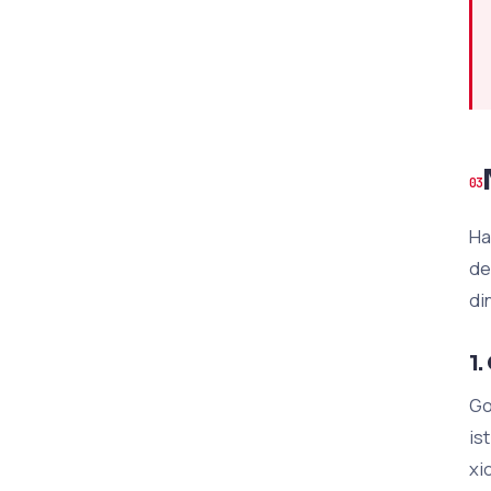
Ha
de
di
1.
Go
is
xi