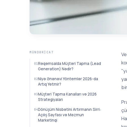
MÜNDƏRICAT
Ve
ko
Rəqəmsalda Müştəri Tapma (Lead
Generation) Nədir?
"y
ya
Niyə Ənənəvi Yöntemlər 2026-da
Artıq Yetmir?
bi
Müştəri Tapma Kanalları və 2026
Strategiyaları
Pr
çü
Dönüşüm Nisbətini Artırmanın Sirri:
Açılış Sayfası və Məzmun
Ha
Marketinqi
ke