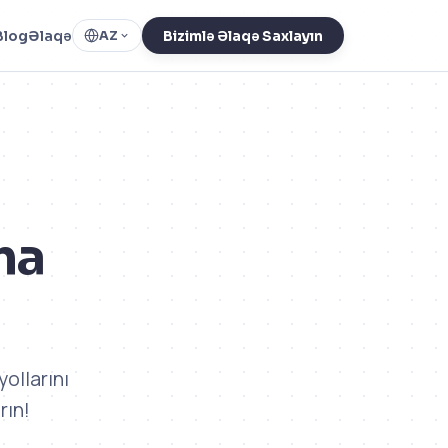
Blog
Əlaqə
AZ
Bizimlə Əlaqə Saxlayın
ma
ollarını
rın!