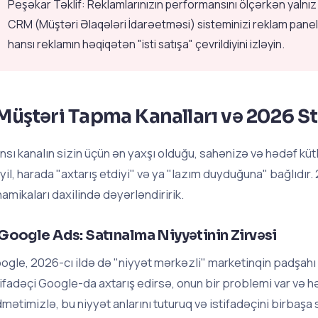
Peşəkar Təklif: Reklamlarınızın performansını ölçərkən yalnız 
CRM (Müştəri Əlaqələri İdarəetməsi) sisteminizi reklam panell
hansı reklamın həqiqətən "isti satışa" çevrildiyini izləyin.
Müştəri Tapma Kanalları və 2026 St
nsı kanalın sizin üçün ən yaxşı olduğu, sahənizə və hədəf küt
yil, harada "axtarış etdiyi" və ya "lazım duyduğuna" bağlıdır.
namikaları daxilində dəyərləndiririk.
 Google Ads: Satınalma Niyyətinin Zirvəsi
ogle, 2026-cı ildə də "niyyət mərkəzli" marketinqin padşahı
tifadəçi Google-da axtarış edirsə, onun bir problemi var və həl
dmətimizlə, bu niyyət anlarını tuturuq və istifadəçini birbaşa s