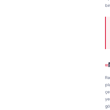
bi
Rə
pl
çe
ye
gö