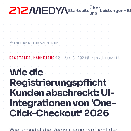
Über
Startseite
Leistungen
B
uns
INFORMATIONSZENTRUM
DIGITALES MARKETING
12. April 2026
8 Min. Lesezeit
Wie die
Registrierungspflicht
Kunden abschreckt: UI-
Integrationen von 'One-
Click-Checkout' 2026
Wie schadet die Registrierungspflicht den