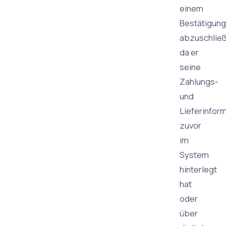
einem
Bestätigun
abzuschließ
da er
seine
Zahlungs-
und
Lieferinfor
zuvor
im
System
hinterlegt
hat
oder
über