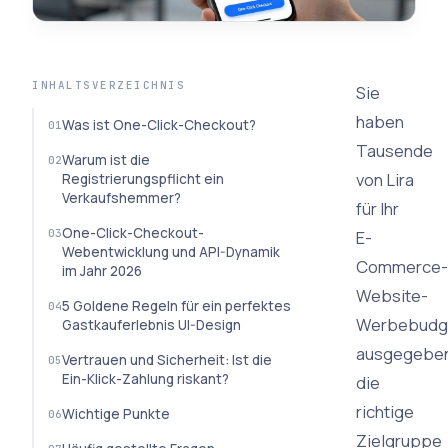
INHALTSVERZEICHNIS
Sie
haben
Was ist One-Click-Checkout?
Tausende
Warum ist die
von Lira
Registrierungspflicht ein
Verkaufshemmer?
für Ihr
One-Click-Checkout-
E-
Webentwicklung und API-Dynamik
Commerce-
im Jahr 2026
Website-
5 Goldene Regeln für ein perfektes
Werbebudg
Gastkauferlebnis UI-Design
ausgegeben
Vertrauen und Sicherheit: Ist die
Ein-Klick-Zahlung riskant?
die
richtige
Wichtige Punkte
Zielgruppe