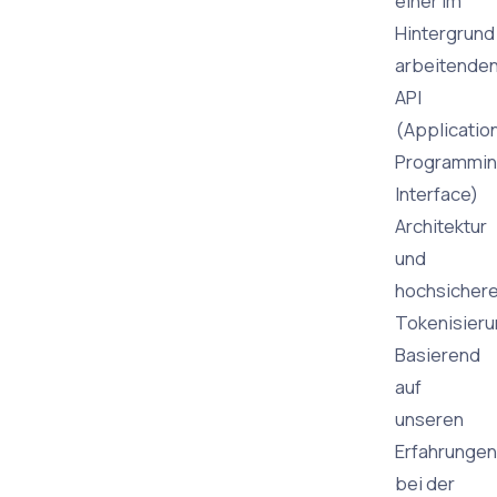
einer im
Hintergrund
arbeitende
API
(Applicatio
Programmi
Interface)
Architektur
und
hochsicher
Tokenisier
Basierend
auf
unseren
Erfahrungen
bei der