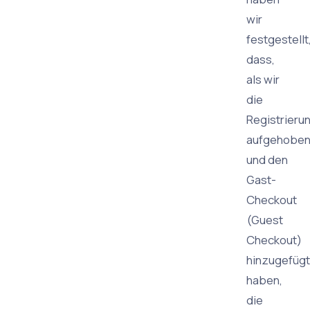
wir
festgestellt
dass,
als wir
die
Registrierun
aufgehobe
und den
Gast-
Checkout
(Guest
Checkout)
hinzugefügt
haben,
die