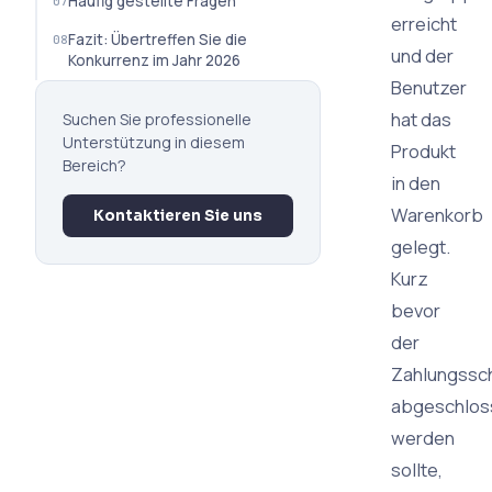
Häufig gestellte Fragen
erreicht
Fazit: Übertreffen Sie die
und der
Konkurrenz im Jahr 2026
Benutzer
hat das
Suchen Sie professionelle
Unterstützung in diesem
Produkt
Bereich?
in den
Warenkorb
Kontaktieren Sie uns
gelegt.
Kurz
bevor
der
Zahlungssch
abgeschlos
werden
sollte,