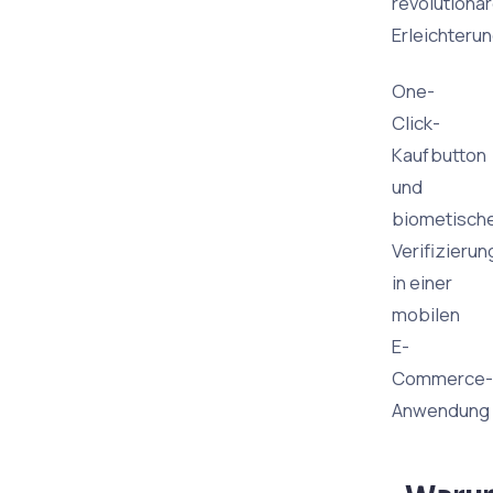
revolutionä
Erleichterun
One-
Click-
Kaufbutton
und
biometisch
Verifizierun
in einer
mobilen
E-
Commerce-
Anwendung