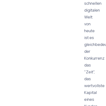
schnellen
digitalen
Welt
von
heute
ist es
gleichbede
der
Konkurrenz
das
"Zeit",
das
wertvollste
Kapital
eines