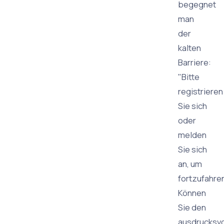
begegnet
man
der
kalten
Barriere:
"Bitte
registrieren
Sie sich
oder
melden
Sie sich
an, um
fortzufahren
Können
Sie den
ausdrucksvo