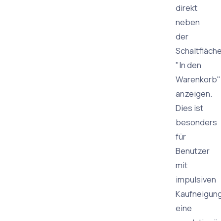
direkt
neben
der
Schaltfläch
"In den
Warenkorb"
anzeigen.
Dies ist
besonders
für
Benutzer
mit
impulsiven
Kaufneigun
eine