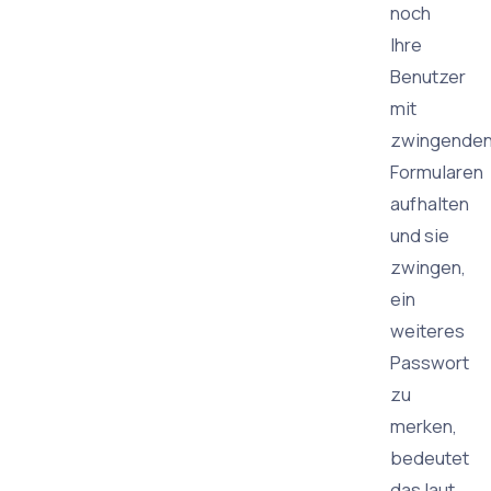
noch
Ihre
Benutzer
mit
zwingende
Formularen
aufhalten
und sie
zwingen,
ein
weiteres
Passwort
zu
merken,
bedeutet
das laut