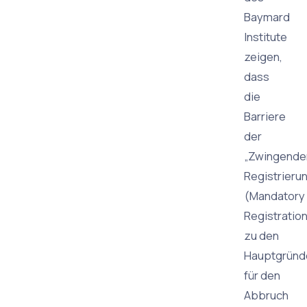
Baymard
Institute
zeigen,
dass
die
Barriere
der
„Zwingende
Registrieru
(Mandatory
Registratio
zu den
Hauptgründ
für den
Abbruch