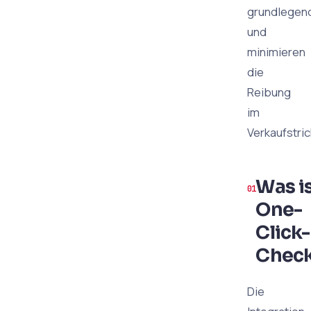
grundlegen
und
minimieren
die
Reibung
im
Verkaufstric
Was i
One-
Click-
Check
Die