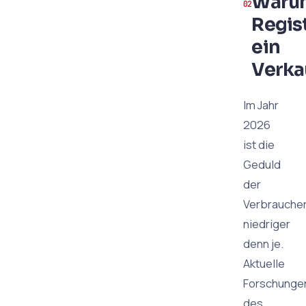
Warum
Regis
ein
Verk
Im Jahr
2026
ist die
Geduld
der
Verbrauche
niedriger
denn je.
Aktuelle
Forschunge
des