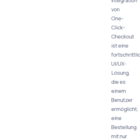
Integration
von
One-
Click-
Checkout
ist eine
fortschrittli
UI/UX-
Lösung,
die es
einem
Benutzer
ermöglicht,
eine
Bestellung
mit nur