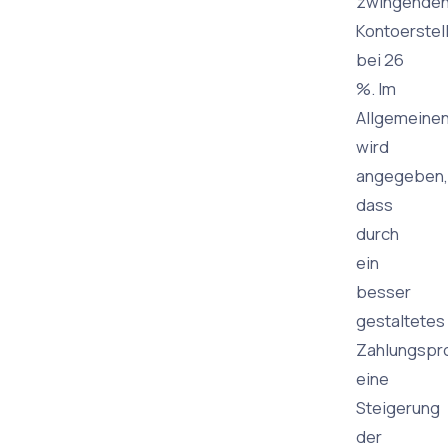
zwingende
Kontoerstel
bei 26
%. Im
Allgemeine
wird
angegeben,
dass
durch
ein
besser
gestaltetes
Zahlungspr
eine
Steigerung
der