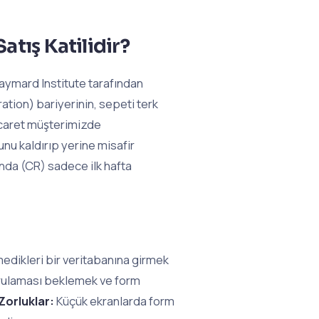
atış Katilidir?
Baymard Institute tarafından
ation) bariyerinin, sepeti terk
ticaret müşterimizde
nu kaldırıp yerine misafir
nda (CR) sadece ilk hafta
ilmedikleri bir veritabanına girmek
ğrulaması beklemek ve form
Zorluklar:
Küçük ekranlarda form