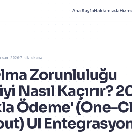
Ana Sayfa
Hakkımızda
Hizme
isan 2026
7 dk okuma
Olma Zorunluluğu
yi Nasıl Kaçırır? 2
ıkla Ödeme' (One-C
ut) UI Entegrasyon