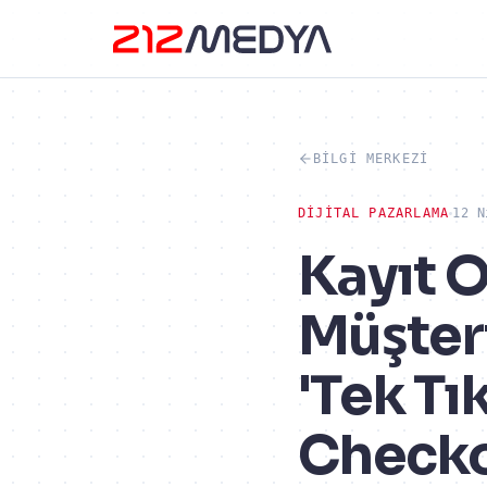
BILGI MERKEZI
DIJITAL PAZARLAMA
12 N
Kayıt 
Müşteri
'Tek T
Checko