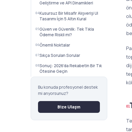
Geliştirme ve API Dinamikleri
ön
Kusursuz Bir Misafir Alışverişi UI
ol
Tasarımı İçin 5 Altın Kural
öd
Güven ve Güvenlik: Tek Tıkla
be
Ödeme Riskli mi?
Önemli Noktalar
Pa
Sıkça Sorulan Sorular
to
di
Sonuç: 2026'da Rekabetin Bir Tık
Ötesine Geçin
te
kö
Bu konuda profesyonel destek
mi arıyorsunuz?
Bize Ulaşın
Te
ta