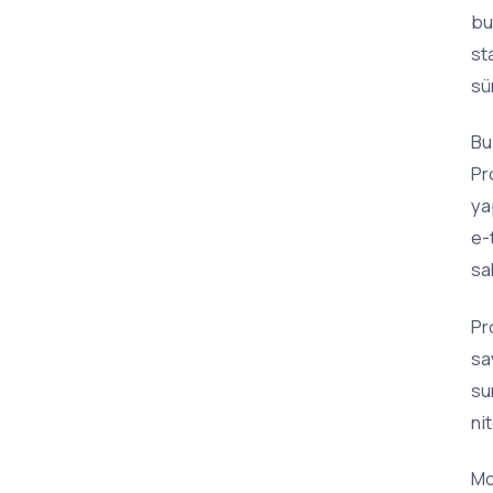
bu
st
sü
Bu
Pr
ya
e-
sa
Pr
sa
su
nit
Mo