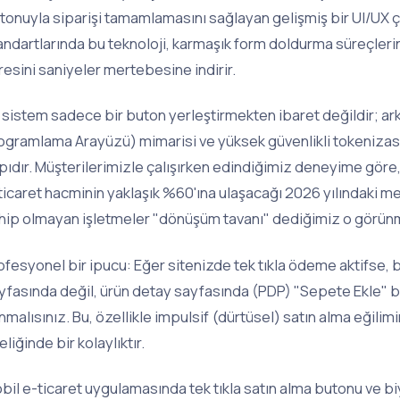
tonuyla siparişi tamamlamasını sağlayan gelişmiş bir UI/UX
andartlarında bu teknoloji, karmaşık form doldurma süreçlerini
resini saniyeler mertebesine indirir.
 sistem sadece bir buton yerleştirmekten ibaret değildir; ar
ogramlama Arayüzü) mimarisi ve yüksek güvenlikli tokenizas
pıdır. Müşterilerimizle çalışırken edindiğimiz deneyime göre, 
ticaret hacminin yaklaşık %60'ına ulaşacağı 2026 yılındaki 
hip olmayan işletmeler "dönüşüm tavanı" dediğimiz o görünme
ofesyonel bir ipucu: Eğer sitenizde tek tıkla ödeme aktifse
yfasında değil, ürün detay sayfasında (PDP) "Sepete Ekle"
nmalısınız. Bu, özellikle impulsif (dürtüsel) satın alma eğilimi
eliğinde bir kolaylıktır.
bil e-ticaret uygulamasında tek tıkla satın alma butonu ve 