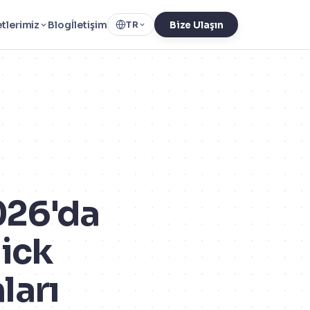
tlerimiz
Blog
İletişim
TR
Bize Ulaşın
026'da
lick
ları