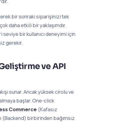
dir.
erek bir sonraki siparişinizi tek
ok daha etkili bir yaklaşımdır.
i seviye bir kullanıcı deneyimi için
z gerekir.
eliştirme ve API
akışı sunar. Ancak yüksek cirolu ve
kalmaya başlar. One-click
ess Commerce
(Kafasız
zün (Backend) birbirinden bağımsız