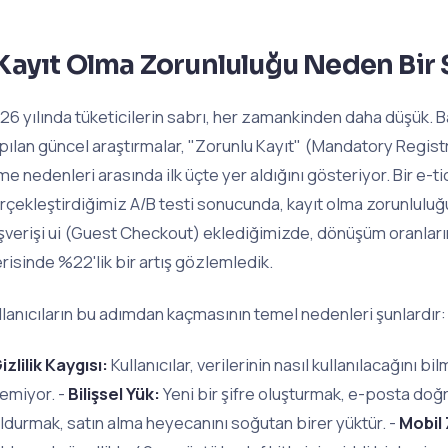
Kayıt Olma Zorunluluğu Neden Bir S
26 yılında tüketicilerin sabrı, her zamankinden daha düşük. 
pılan güncel araştırmalar, "Zorunlu Kayıt" (Mandatory Registr
me nedenleri arasında ilk üçte yer aldığını gösteriyor. Bir e-
rçekleştirdiğimiz A/B testi sonucunda, kayıt olma zorunluluğu
ışverişi ui (Guest Checkout) eklediğimizde, dönüşüm oranları
erisinde %22'lik bir artış gözlemledik.
llanıcıların bu adımdan kaçmasının temel nedenleri şunlardır:
izlilik Kaygısı:
Kullanıcılar, verilerinin nasıl kullanılacağını b
temiyor. -
Bilişsel Yük:
Yeni bir şifre oluşturmak, e-posta do
ldurmak, satın alma heyecanını soğutan birer yüktür. -
Mobil 