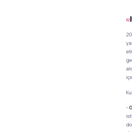
20
ya
et
ge
al
iç
Ku
-
G
is
do