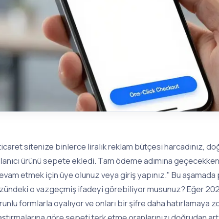
ticaret sitenize binlerce liralık reklam bütçesi harcadınız, do
llanıcı ürünü sepete ekledi. Tam ödeme adımına geçecekken 
evam etmek için üye olunuz veya giriş yapınız." Bu aşamada 
zündeki o vazgeçmiş ifadeyi görebiliyor musunuz? Eğer 2026 y
runlu formlarla oyalıyor ve onları bir şifre daha hatırlamaya 
aştırmalarına göre sepeti terk etme oranlarınızı doğrudan artı