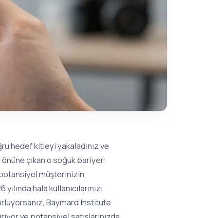
ğru hedef kitleyi yakaladınız ve
önüne çıkan o soğuk bariyer:
potansiyel müşterinizin
ılında hala kullanıcılarınızı
zorluyorsanız, Baymard Institute
rıyor ve potansiyel satışlarınızda