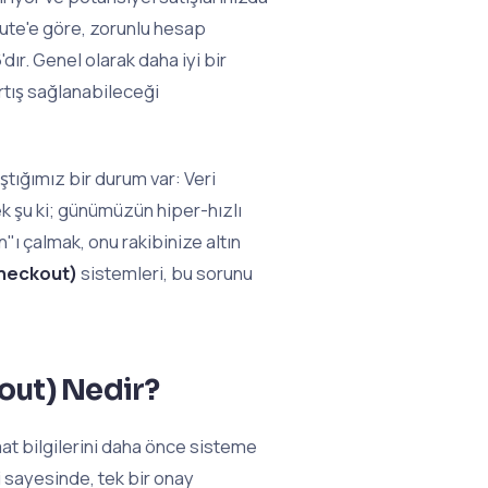
tute'e göre, zorunlu hesap
ır. Genel olarak daha iyi bir
rtış sağlanabileceği
ştığımız bir durum var: Veri
k şu ki; günümüzün hiper-hızlı
"ı çalmak, onu rakibinize altın
Checkout)
sistemleri, bu sorunu
out) Nedir?
at bilgilerini daha önce sisteme
 sayesinde, tek bir onay