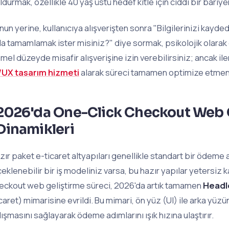
ldurmak, özellikle 40 yaş üstü hedef kitle için ciddi bir bariyer
nun yerine, kullanıcıya alışverişten sonra "Bilgilerinizi kayded
kla tamamlamak ister misiniz?" diye sormak, psikolojik olarak ç
mel düzeyde misafir alışverişine izin verebilirsiniz; ancak iler
/UX tasarım hizmeti
alarak süreci tamamen optimize etmeni
2026'da One-Click Checkout Web G
Dinamikleri
zır paket e-ticaret altyapıları genellikle standart bir ödeme 
çeklenebilir bir iş modeliniz varsa, bu hazır yapılar yetersiz 
eckout web geliştirme süreci, 2026'da artık tamamen
Headl
caret) mimarisine evrildi. Bu mimari, ön yüz (UI) ile arka yü
lışmasını sağlayarak ödeme adımlarını ışık hızına ulaştırır.