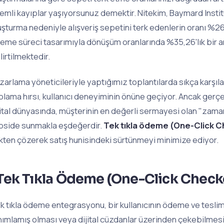
emli kayıplar yaşıyorsunuz demektir. Nitekim, Baymard Insti
uşturma nedeniyle alışveriş sepetini terk edenlerin oranı %26'd
eme süreci tasarımıyla dönüşüm oranlarında %35,26'lık bir a
lirtilmektedir.
zarlama yöneticileriyle yaptığımız toplantılarda sıkça karşıla
plama hırsı, kullanıcı deneyiminin önüne geçiyor. Ancak gerçe
jital dünyasında, müşterinin en değerli sermayesi olan "zaman
pside sunmakla eşdeğerdir.
Tek tıkla ödeme (One-Click 
kten çözerek satış hunisindeki sürtünmeyi minimize ediyor.
Tek Tıkla Ödeme (One-Click Check
k tıkla ödeme entegrasyonu, bir kullanıcının ödeme ve teslim
nımlamış olması veya dijital cüzdanlar üzerinden çekebilmesi