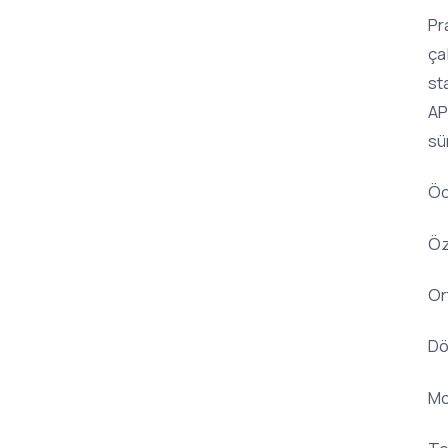
Pr
ça
st
AP
sü
Öd
Öz
Or
Dö
Mo