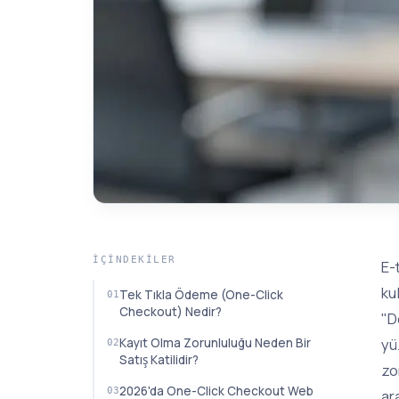
İÇINDEKILER
E-
ku
Tek Tıkla Ödeme (One-Click
Checkout) Nedir?
"D
yü
Kayıt Olma Zorunluluğu Neden Bir
Satış Katilidir?
zo
2026'da One-Click Checkout Web
ar