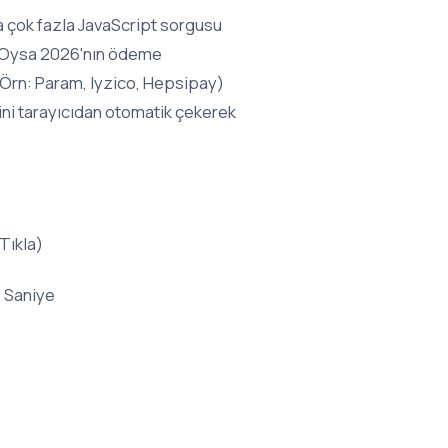
a çok fazla JavaScript sorgusu
or. Oysa 2026'nın ödeme
 (Örn: Param, Iyzico, Hepsipay)
isini tarayıcıdan otomatik çekerek
Tıkla)
 Saniye