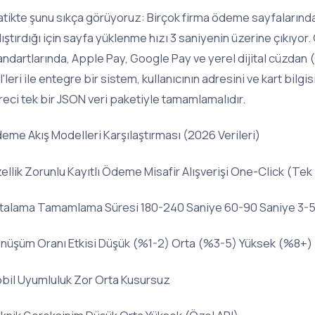
atikte şunu sıkça görüyoruz: Birçok firma ödeme sayfalarınd
lıştırdığı için sayfa yüklenme hızı 3 saniyenin üzerine çıkıy
andartlarında, Apple Pay, Google Pay ve yerel dijital cüzdan
I'leri ile entegre bir sistem, kullanıcının adresini ve kart bilg
reci tek bir JSON veri paketiyle tamamlamalıdır.
eme Akış Modelleri Karşılaştırması (2026 Verileri)
ellik Zorunlu Kayıtlı Ödeme Misafir Alışverişi One-Click (Tek 
talama Tamamlama Süresi 180-240 Saniye 60-90 Saniye 3-5
nüşüm Oranı Etkisi Düşük (%1-2) Orta (%3-5) Yüksek (%8+)
bil Uyumluluk Zor Orta Kusursuz