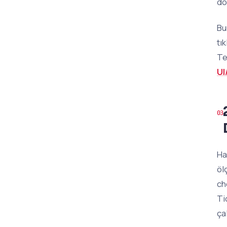
do
Bu
tı
Te
UI
Ha
öl
ch
Ti
ça