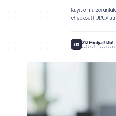
Kayıt olma zorunlulu
checkout) UI/UX stra
212 Medya Ekibi
212
Dijital Pazarlama