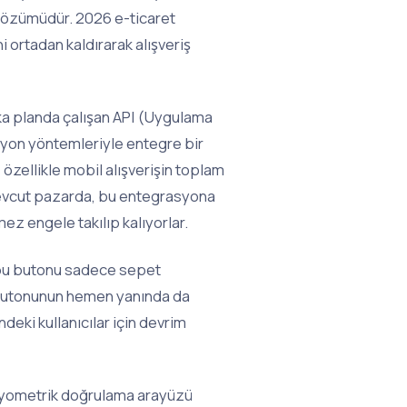
 çözümüdür. 2026 e-ticaret
 ortadan kaldırarak alışveriş
ka planda çalışan API (Uygulama
yon yöntemleriyle entegre bir
özellikle mobil alışverişin toplam
mevcut pazarda, bu entegrasyona
z engele takılıp kalıyorlar.
, bu butonu sadece sepet
 butonunun hemen yanında da
ndeki kullanıcılar için devrim
biyometrik doğrulama arayüzü