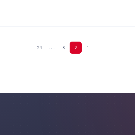
24
...
3
2
1