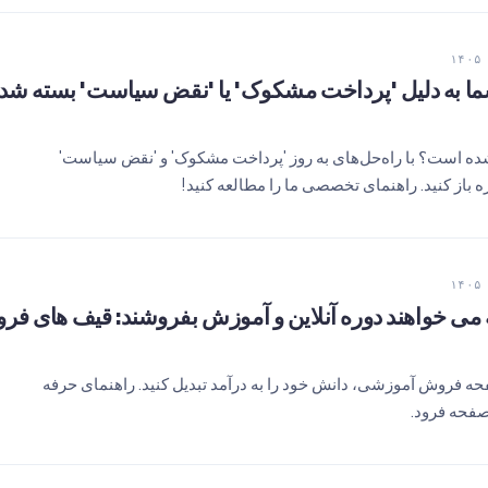
 حساب Google Ads شما به دلیل 'پرداخت مشکوک' یا 'نقض سیاست' بس
Goog شما معلق شده است؟ با راه‌حل‌های به روز 'پرداخت مشکوک' و 'نقض سیاست'
ی خواهند دوره آنلاین و آموزش بفروشند: قیف های فرو
حه فروش آموزشی، دانش خود را به درآمد تبدیل کنید. راهنمای حرفه