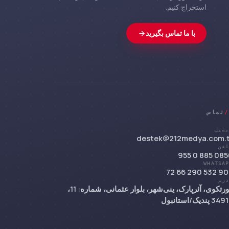
استخراج کنیم.
با ما تماس بگیرید
/
تماس
میل
destek@212medya.com.t
فن
0850 885 0 
WHATSA
+9
رس
کورتکوی، آئرپارک، ینی‌شهر، بلوار عثمانی، شماره: 11،
3 پندیک/استانبول