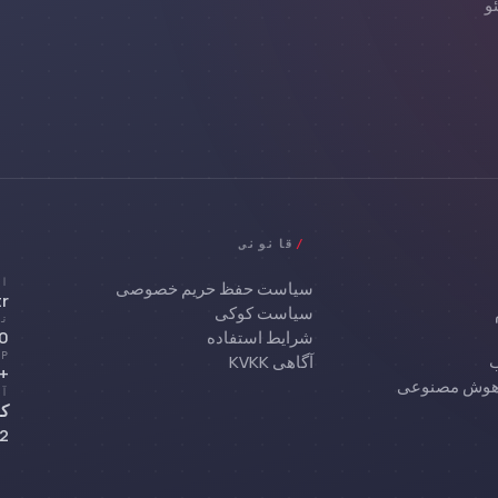
و
/
قانونی
ای
سیاست حفظ حریم خصوصی
r
سیاست کوکی
تل
شرایط استفاده
955
PP
ب
آگاهی KVKK
0 532 290 66 72
ی هوش مصنوعی
آد
4912