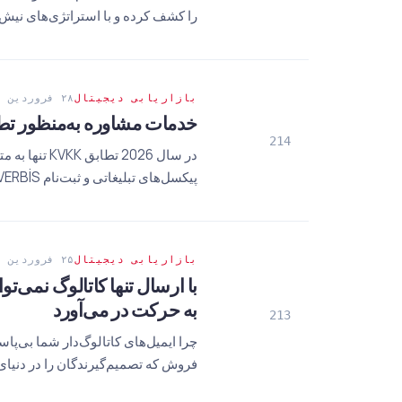
را کشف کرده و با استراتژی‌های نیش SEO از رقبای خود جلو بیفتید
بازاریابی دیجیتال
۲۸ فروردین ۱۴۰۵
خدمات مشاوره به‌منظور تطابق KVKK و ثبت‌نام VERBİS: سوالات 'فنی' که هنگام انتخاب آژا
214
در سال 2026 
پیکسل‌های تبلیغاتی و ثبت‌نام VERBİS بپرسید را کشف کنید و ریسک‌ها را صفر کنید.
بازاریابی دیجیتال
۲۵ فروردین ۱۴۰۵
به حرکت در می‌آورد
213
چرا ایمیل‌های کاتالوگ‌دار شما بی‌پاس
فروش که تصمیم‌گیرندگان را در دنیای B2B 2026 به حرکت در می‌آورد، کشف کنی