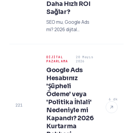
Daha Hızlı ROI
Sağlar?
SEO mu, Google Ads
mi? 2026 dijital
pazarlama dünyasında
hangi yatırımın daha
hızlı ROI sağladığını ve
DIJITAL
20 Mayıs
işletmeniz için en doğru
PAZARLAMA
2026
stratejiyi keşfedin.
Google Ads
Hesabınız
'Şüpheli
Ödeme' veya
6 dk
'Politika İhlali'
221
Nedeniyle mi
Kapandı? 2026
Kurtarma