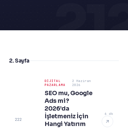
21
2. Sayfa
DIJITAL
2 Haziran
PAZARLAMA
2026
SEO mu, Google
Ads mi?
2026’da
6 dk
İşletmeniz İçin
222
Hangi Yatırım