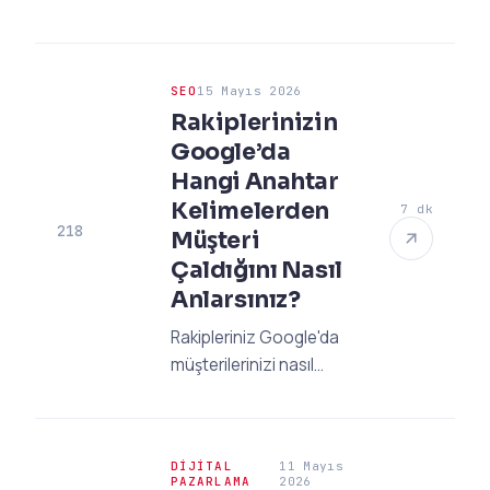
stratejileri: TV reklamı
prestijini düşük
maliyetlerle yakalayın!
SEO
15 Mayıs 2026
Etkili video reklamları ve
Rakiplerinizin
güncel maliyet rehberi
Google’da
burada.
Hangi Anahtar
Kelimelerden
7 dk
218
Müşteri
Çaldığını Nasıl
Anlarsınız?
Rakipleriniz Google'da
müşterilerinizi nasıl
çalıyor? 2026'nın en
güncel rakip SEO analizi
tekniklerini ve anahtar
DIJITAL
11 Mayıs
kelime bulma
PAZARLAMA
2026