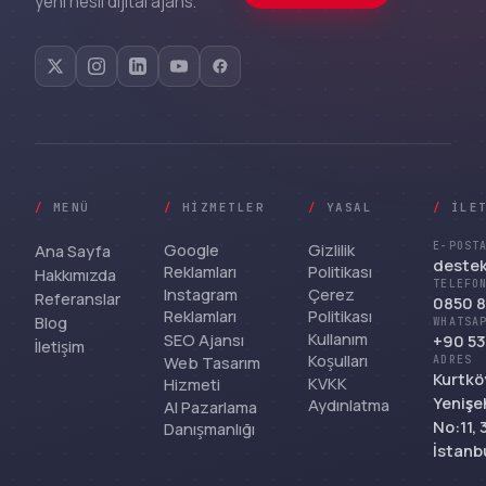
yeni nesil dijital ajans.
/
MENÜ
/
HIZMETLER
/
YASAL
/
İLE
Google
Gizlilik
E-POST
Ana Sayfa
deste
Reklamları
Politikası
Hakkımızda
TELEFO
Instagram
Çerez
Referanslar
0850 8
Reklamları
Politikası
Blog
WHATSA
Kullanım
SEO Ajansı
+90 53
İletişim
Koşulları
Web Tasarım
ADRES
Kurtkö
KVKK
Hizmeti
Yenişeh
Aydınlatma
AI Pazarlama
No:11,
Danışmanlığı
İstanb