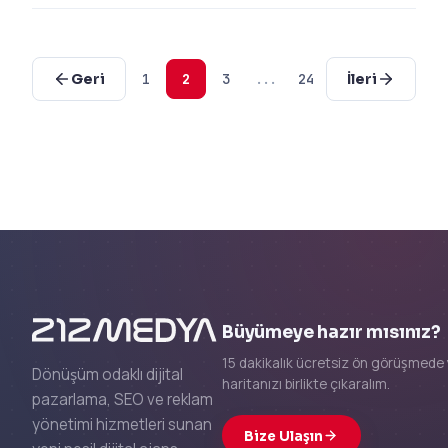
kurgusu ve stratejilerini
keşfedin.
Geri
1
2
3
...
24
İleri
Büyümeye hazır mısınız?
15 dakikalık ücretsiz ön görüşmede 
Dönüşüm odaklı dijital
haritanızı birlikte çıkaralım.
pazarlama, SEO ve reklam
yönetimi hizmetleri sunan
Bize Ulaşın