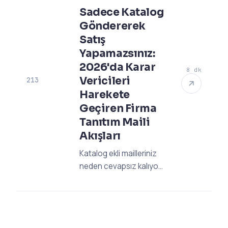
teknik soruları keşfedin
Sadece Katalog
ve riskleri sıfırlayın.
Göndererek
Satış
Yapamazsınız:
2026'da Karar
8 dk
Vericileri
213
Harekete
Geçiren Firma
Tanıtım Maili
Akışları
Katalog ekli mailleriniz
neden cevapsız kalıyor?
2026'nın B2B
dünyasında karar
vericileri harekete
geçiren satış odaklı mail