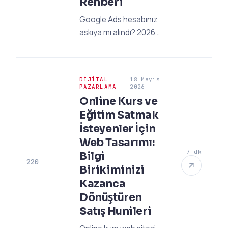
Rehberi
Google Ads hesabınız
askıya mı alındı? 2026
güncel 'Şüpheli Ödeme'
ve 'Politika İhlali'
çözümleriyle
DIJITAL
18 Mayıs
reklamlarınızı hemen
PAZARLAMA
2026
geri açın. Uzman
Online Kurs ve
rehberimizi inceleyin!
Eğitim Satmak
İsteyenler İçin
Web Tasarımı:
7 dk
Bilgi
220
Birikiminizi
Kazanca
Dönüştüren
Satış Hunileri