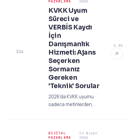
PAZARLAMA
2026
rakiplerinizi geçin.
KVKK Uyum
Süreci ve
VERBİS Kaydı
İçin
Danışmanlık
6 dk
Hizmeti: Ajans
214
Seçerken
Sormanız
Gereken
'Teknik' Sorular
2026'da KVKK uyumu
sadece metinlerden
ibaret değil! Reklam
pikselleri ve VERBİS
kaydı için ajansınıza
DIJITAL
14 Nisan
sormanız gereken
PAZARLAMA
2026