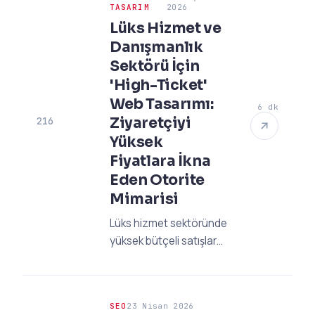
2026 B2B sanayi
TASARIM
2026
pazarlama stratejilerini
Lüks Hizmet ve
şimdi keşfedin.
Danışmanlık
Sektörü İçin
'High-Ticket'
Web Tasarımı:
6 dk
Ziyaretçiyi
216
Yüksek
Fiyatlara İkna
Eden Otorite
Mimarisi
Lüks hizmet sektöründe
yüksek bütçeli satışlar
kapatmak için web
siteniz nasıl bir mimariye
sahip olmalı? Otorite
SEO
23 Nisan 2026
odaklı tasarım