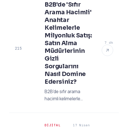
B2B'de 'Sıfır
stratejileriyle tanışın.
Arama Hacimli'
Anahtar
Kelimelerle
Milyonluk Satış:
Satın Alma
7 dk
215
Müdürlerinin
Gizli
Sorgularını
Nasıl Domine
Edersiniz?
B2B'de sıfır arama
hacimli kelimelerle
milyonluk satışlar yapın!
Satın alma müdürlerinin
gizli sorgularını keşfedin
DIJITAL
17 Nisan
ve niş SEO stratejileriyle