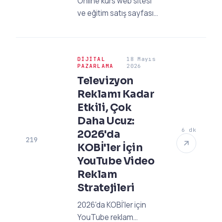
Online kurs web sitesi
ve eğitim satış sayfası
tasarımı ile bilginizi
kazanca dönüştürün.
2026 trendleri ve
DIJITAL
18 Mayıs
landing page kurulumu
PAZARLAMA
2026
için profesyonel rehber.
Televizyon
Reklamı Kadar
Etkili, Çok
Daha Ucuz:
6 dk
2026'da
219
KOBİ'ler İçin
YouTube Video
Reklam
Stratejileri
2026'da KOBİ'ler için
YouTube reklam