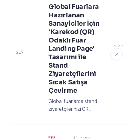
stratejilerini keşfedin.
Global Fuarlara
Hazırlanan
Sanayiciler İçin
'Karekod (QR)
Odaklı Fuar
6 dk
Landing Page'
217
Tasarımı ile
Stand
Ziyaretçilerini
Sıcak Satışa
Çevirme
Global fuarlarda stand
ziyaretçilerinizi QR
odaklı landing page
tasarımları ile sıcak
satışa dönüştürün!
WEB
11 Mayıs