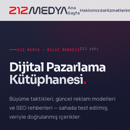
Ana
Hakkımızda
Hizmetlerim
Sayfa
233 yazı
212 MEDYA — BILGI MERKEZI
Dijital Pazarlama
Kütüphanesi
.
Büyüme taktikleri, güncel reklam modelleri
ve SEO rehberleri — sahada test edilmiş,
veriyle doğrulanmış içerikler.