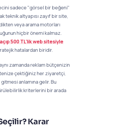
ecini sadece "görsel bir beğeni"
 teknik altyapısı zayıf bir site,
medikten veya arama motorları
duğunun hiçbir önemi kalmaz.
 açıp 500 TL'lik web sitesiyle
tejik hatalardan biridir.
; aynı zamanda reklam bütçenizin
enize çektiğiniz her ziyaretçi,
e gitmesi anlamına gelir. Bu
ülebilirlik kriterlerini bir arada
eçilir? Karar