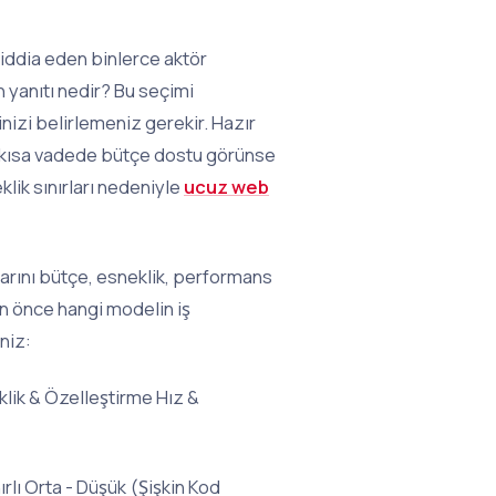
ddia eden binlerce aktör
yanıtı nedir? Bu seçimi
nizi belirlemeniz gerekir. Hazır
ak kısa vadede bütçe dostu görünse
klik sınırları nedeniyle
ucuz web
larını bütçe, esneklik, performans
en önce hangi modelin iş
niz:
lik & Özelleştirme Hız &
ırlı Orta - Düşük (Şişkin Kod