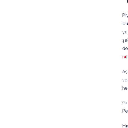
Pi
bu
ya
şa
de
si
Aş
ve
he
Ge
Pe
Ha