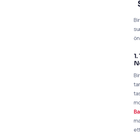
Bi
su
ön
1.
N
Bi
ta
ta
mo
Ba
ma
et