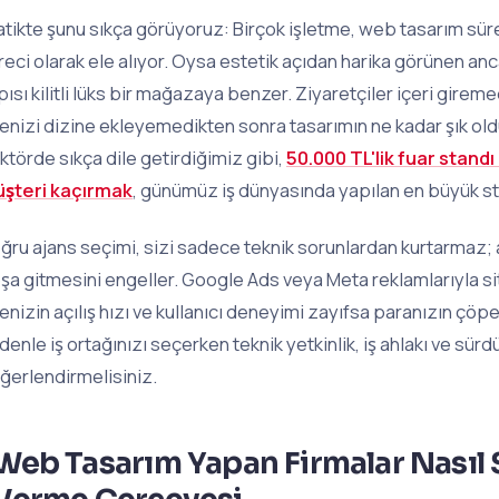
atikte şunu sıkça görüyoruz: Birçok işletme, web tasarım sür
reci olarak ele alıyor. Oysa estetik açıdan harika görünen ancak
pısı kilitli lüks bir mağazaya benzer. Ziyaretçiler içeri gire
tenizi dizine ekleyemedikten sonra tasarımın ne kadar şık ol
ktörde sıkça dile getirdiğimiz gibi,
50.000 TL'lik fuar standı
şteri kaçırmak
, günümüz iş dünyasında yapılan en büyük stra
ğru ajans seçimi, sizi sadece teknik sorunlardan kurtarmaz
şa gitmesini engeller. Google Ads veya Meta reklamlarıyla sit
tenizin açılış hızı ve kullanıcı deneyimi zayıfsa paranızın çöp
denle iş ortağınızı seçerken teknik yetkinlik, iş ahlakı ve sürdür
ğerlendirmelisiniz.
Web Tasarım Yapan Firmalar Nasıl S