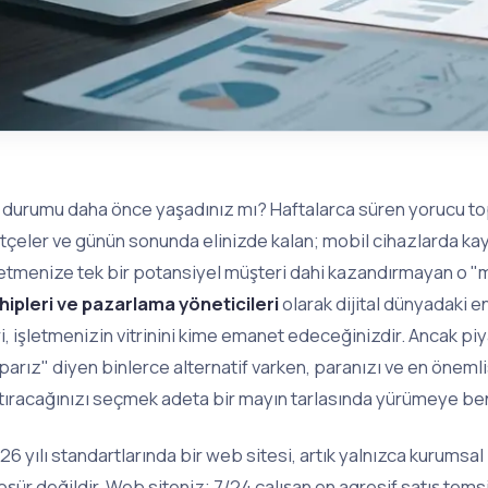
 durumu daha önce yaşadınız mı? Haftalarca süren yorucu topl
tçeler ve günün sonunda elinizde kalan; mobil cihazlarda ka
letmenize tek bir potansiyel müşteri dahi kazandırmayan o "
hipleri ve pazarlama yöneticileri
olarak dijital dünyadaki e
ri, işletmenizin vitrinini kime emanet edeceğinizdir. Ancak pi
parız" diyen binlerce alternatif varken, paranızı ve en önem
tıracağınızı seçmek adeta bir mayın tarlasında yürümeye be
26 yılı standartlarında bir web sitesi, artık yalnızca kurumsal bil
oşür değildir. Web siteniz; 7/24 çalışan en agresif satış temsil