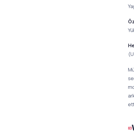
Ya
Öz
Yü
He
(U
Mü
se
mo
ar
et