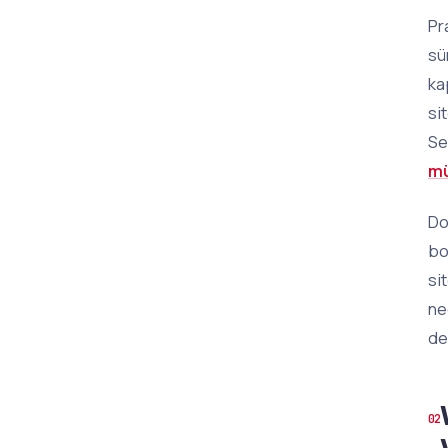
Pr
sü
ka
si
Se
mü
Do
bo
si
ne
de