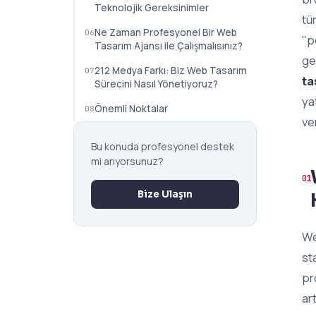
Teknolojik Gereksinimler
tü
Ne Zaman Profesyonel Bir Web
"p
Tasarım Ajansı ile Çalışmalısınız?
ge
212 Medya Farkı: Biz Web Tasarım
ta
Sürecini Nasıl Yönetiyoruz?
ya
Önemli Noktalar
ve
Bu konuda profesyonel destek
mi arıyorsunuz?
Bize Ulaşın
We
st
pr
ar