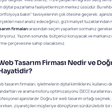
m dijital pazarlama faaliyetlerinizin merkez üssüdür. Bu rehb
ortfolyoya bakın" tavsiyelerinin çok ötesine geçerek; ajansl
rçekleri nasıl analiz edeceğinizi, gizli maliyet tuzaklarından 
sarım firmaları
arasından seçim yaparken sormanız gereken
tırıyoruz. Yazının sonunda, bütçenizi koruyacak ve markanızı 
rme çerçevesine sahip olacaksınız.
Web Tasarım Firması Nedir ve Do
Hayatidir?
b tasarım firmaları, işletmelerin dijital kimliklerini, kullanıc
andartları ve arama motoru optimizasyonu (SEO) kurallarına 
ofesyonel ajanslardır. Doğru bir web tasarım ortağı seçmek, 
tırırken, ziyaretçileri müşteriye dönüştüren sürdürülebilir bir 