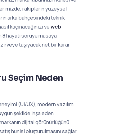
erimizde, rakiplerin yüzeysel
arın arka bahçesindeki teknik
nasıl kaçınacağınızı ve
web
 8 hayati soruyu masaya
zirveye taşıyacak net bir karar
ğru Seçim Neden
ı deneyimi (UI/UX), modern yazılım
uygun şekilde inşa eden
markanın dijital görünürlüğünü
satış hunisi oluşturulmasını sağlar.