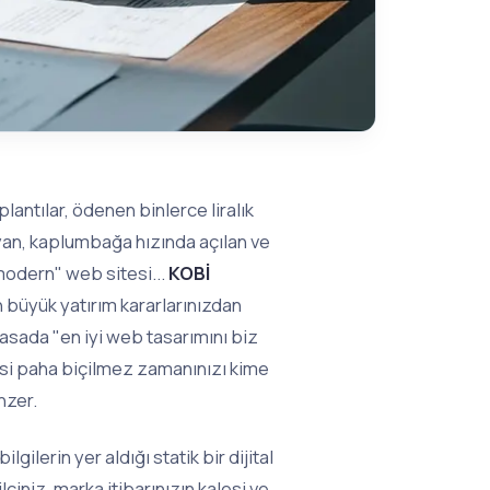
antılar, ödenen binlerce liralık
yan, kaplumbağa hızında açılan ve
modern" web sitesi...
KOBİ
n büyük yatırım kararlarınızdan
yasada "en iyi web tasarımını biz
lisi paha biçilmez zamanınızı kime
nzer.
gilerin yer aldığı statik bir dijital
ciniz, marka itibarınızın kalesi ve