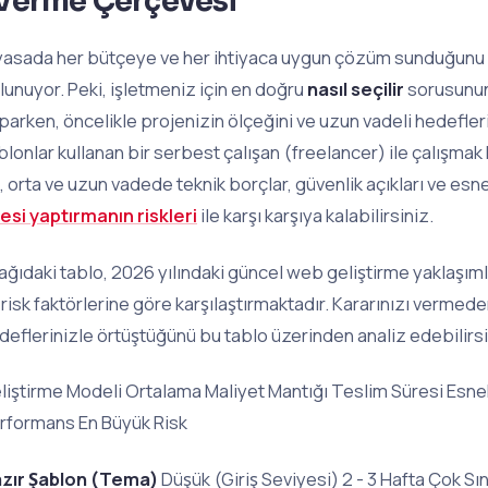
Verme Çerçevesi
yasada her bütçeye ve her ihtiyaca uygun çözüm sunduğunu i
lunuyor. Peki, işletmeniz için en doğru
nasıl seçilir
sorusunun 
parken, öncelikle projenizin ölçeğini ve uzun vadeli hedefleri
blonlar kullanan bir serbest çalışan (freelancer) ile çalışm
, orta ve uzun vadede teknik borçlar, güvenlik açıkları ve esne
tesi yaptırmanın riskleri
ile karşı karşıya kalabilirsiniz.
ağıdaki tablo, 2026 yılındaki güncel web geliştirme yaklaşım
 risk faktörlerine göre karşılaştırmaktadır. Kararınızı vermed
deflerinizle örtüştüğünü bu tablo üzerinden analiz edebilirsi
liştirme Modeli Ortalama Maliyet Mantığı Teslim Süresi Esnek
rformans En Büyük Risk
zır Şablon (Tema)
Düşük (Giriş Seviyesi) 2 - 3 Hafta Çok Sın