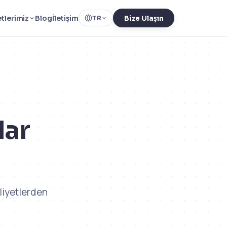
tlerimiz
Blog
İletişim
TR
Bize Ulaşın
lar
liyetlerden