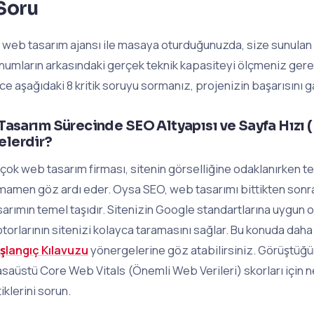
Soru
r web tasarım ajansı ile masaya oturduğunuzda, size sunulan 
numların arkasındaki gerçek teknik kapasiteyi ölçmeniz ger
ce aşağıdaki 8 kritik soruyu sormanız, projenizin başarısını gar
 Tasarım Sürecinde SEO Altyapısı ve Sayfa Hızı 
elerdir?
rçok web tasarım firması, sitenin görselliğine odaklanırken t
mamen göz ardı eder. Oysa SEO, web tasarımı bittikten sonra 
sarımın temel taşıdır. Sitenizin Google standartlarına uygun
torlarının sitenizi kolayca taramasını sağlar. Bu konuda daha d
şlangıç Kılavuzu
yönergelerine göz atabilirsiniz. Görüştüğü
saüstü Core Web Vitals (Önemli Web Verileri) skorları için n
tiklerini sorun.