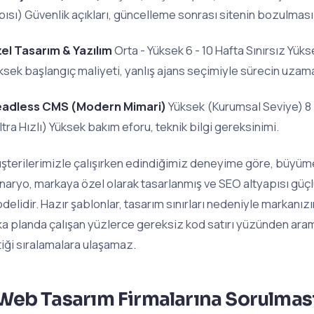
pısı) Güvenlik açıkları, güncelleme sonrası sitenin bozulması
el Tasarım & Yazılım
Orta - Yüksek 6 - 10 Hafta Sınırsız Yü
ksek başlangıç maliyeti, yanlış ajans seçimiyle sürecin uzama
adless CMS (Modern Mimari)
Yüksek (Kurumsal Seviye) 8 
ltra Hızlı) Yüksek bakım eforu, teknik bilgi gereksinimi.
şterilerimizle çalışırken edindiğimiz deneyime göre, büyüme 
naryo, markaya özel olarak tasarlanmış ve SEO altyapısı güçl
delidir. Hazır şablonlar, tasarım sınırları nedeniyle markan
ka planda çalışan yüzlerce gereksiz kod satırı yüzünden ara
tiği sıralamalara ulaşamaz.
Web Tasarım Firmalarına Sorulması