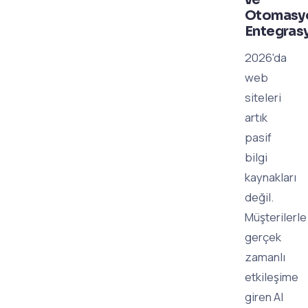
Otomasy
Entegrasy
2026'da
web
siteleri
artık
pasif
bilgi
kaynakları
değil.
Müşterilerle
gerçek
zamanlı
etkileşime
giren AI