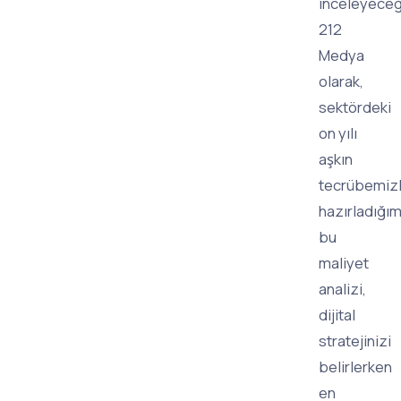
inceleyeceğ
212
Medya
olarak,
sektördeki
on yılı
aşkın
tecrübemiz
hazırladığım
bu
maliyet
analizi,
dijital
stratejinizi
belirlerken
en