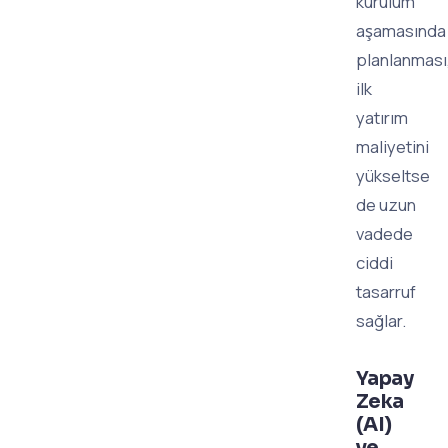
kurulum
aşamasında
planlanması
ilk
yatırım
maliyetini
yükseltse
de uzun
vadede
ciddi
tasarruf
sağlar.
Yapay
Zeka
(AI)
ve