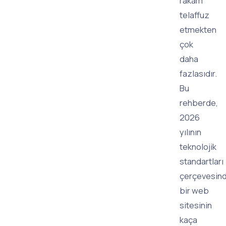
rakam
telaffuz
etmekten
çok
daha
fazlasıdır.
Bu
rehberde,
2026
yılının
teknolojik
standartları
çerçevesin
bir web
sitesinin
kaça