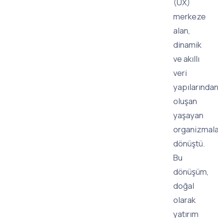
(UX)
merkeze
alan,
dinamik
ve akıllı
veri
yapılarında
oluşan
yaşayan
organizmal
dönüştü.
Bu
dönüşüm,
doğal
olarak
yatırım