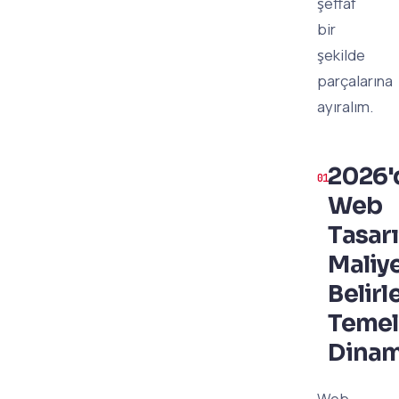
şeffaf
bir
şekilde
parçalarına
ayıralım.
2026'
Web
Tasar
Maliye
Belirl
Temel
Dinam
Web