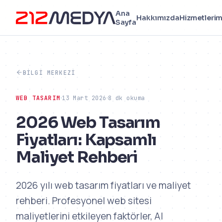
Ana
Hakkımızda
Hizmetlerim
Sayfa
BILGI MERKEZI
WEB TASARIM
13 Mart 2026
8 dk okuma
2026 Web Tasarım
Fiyatları: Kapsamlı
Maliyet Rehberi
2026 yılı web tasarım fiyatları ve maliyet
rehberi. Profesyonel web sitesi
maliyetlerini etkileyen faktörler, AI