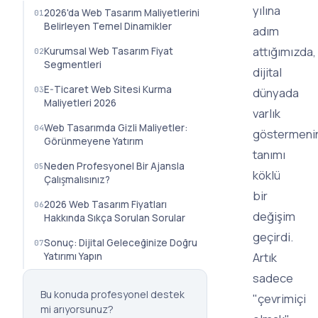
yılına
2026'da Web Tasarım Maliyetlerini
Belirleyen Temel Dinamikler
adım
attığımızda,
Kurumsal Web Tasarım Fiyat
Segmentleri
dijital
E-Ticaret Web Sitesi Kurma
dünyada
Maliyetleri 2026
varlık
Web Tasarımda Gizli Maliyetler:
göstermeni
Görünmeyene Yatırım
tanımı
Neden Profesyonel Bir Ajansla
köklü
Çalışmalısınız?
bir
2026 Web Tasarım Fiyatları
değişim
Hakkında Sıkça Sorulan Sorular
geçirdi.
Sonuç: Dijital Geleceğinize Doğru
Artık
Yatırımı Yapın
sadece
Bu konuda profesyonel destek
"çevrimiçi
mi arıyorsunuz?