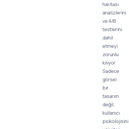
haritası
analizlerini
ve A/B
testlerini
dahil
etmeyi
zorunlu
kılıyor.
Sadece
görsel
bir
tasarım
değil,
kullanıcı
psikolojisini