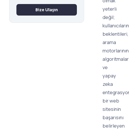
olmak"
yeterli
Bize Ulaşın
değil;
kullanıcıların
beklentileri,
arama
motorlarının
algoritmalar
ve
yapay
zeka
entegrasyon
bir web
sitesinin
başarısını
belirleyen