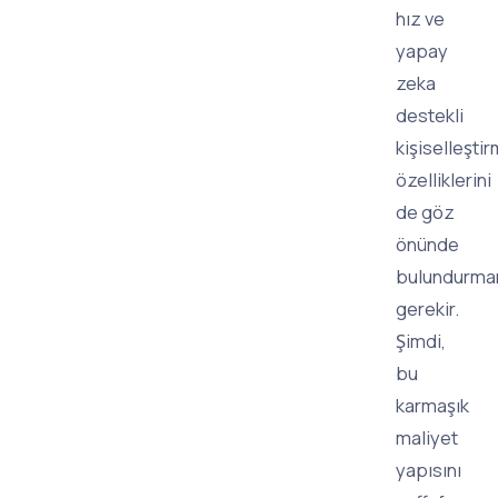
hız ve
yapay
zeka
destekli
kişiselleşti
özelliklerini
de göz
önünde
bulundurma
gerekir.
Şimdi,
bu
karmaşık
maliyet
yapısını