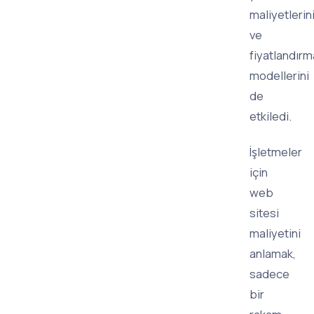
maliyetlerin
ve
fiyatlandırm
modellerini
de
etkiledi.
İşletmeler
için
web
sitesi
maliyetini
anlamak,
sadece
bir