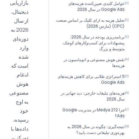
بازاریابی
مل کلیدی تعیین‌کننده هزینه‌های
Googl در سال 2026
دیجیتال،
از سال
یل هزینه به ازای کلیک بر اساس صنعت
2026 به
برنامه‌ریزی بودجه در سال 2026:
دوره‌ای
نهادات برای کسب‌وکارهای کوچک،
وارد
سط و بزرگ
شده
 هوش مصنوعی و اتوماسیون در
است که
نه‌ها
ادغام
استراتژی طلایی برای کاهش هزینه‌های
Google A
هوش
مصنوعی
نه‌های تبلیغات خارجی: دید جهانی در
202
به اوج
چرا 212 Medya در مدیریت Google
خود
؟
رسیده،
نتیجه‌گیری: چگونه در سال 2026 به
داده‌ها با
ه‌وری تبلیغاتی دست یابید؟
تمرکز بر