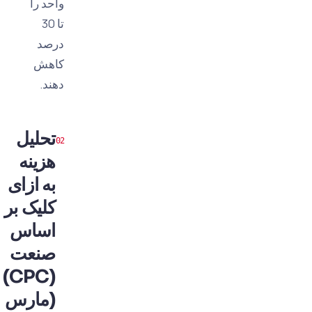
واحد را
تا 30
درصد
کاهش
دهند.
تحلیل
هزینه
به ازای
کلیک بر
اساس
صنعت
(CPC)
(مارس