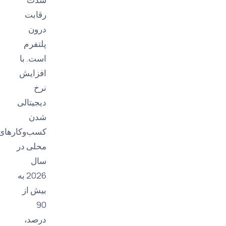
رقابت
درون
پلتفرم
است. با
افزایش
نرخ
دیجیتالی
شدن
کسب‌وکارهای
محلی در
سال
2026 به
بیش از
90
درصد،