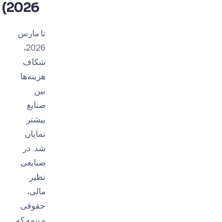
2026)
تا مارس
2026،
شکاف
هزینه‌ها
بین
صنایع
بیشتر
نمایان
شد. در
صنایعی
نظیر
مالی،
حقوقی
و بیمه که