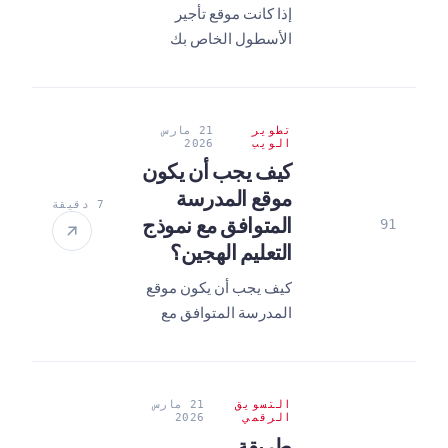
إذا كانت موقع تأجير
الأسطول الخاص بك
يستقبل النقرات ولكن لا
يحصل على المواعيد،
فهذا يعني أن ميزانيتك
تطوير
21 مارس
تتبخر. اكتشف كيف
الويب
2026
يمكنك جعل هواتفك ترن
كيف يجب أن يكون
باستخدام استراتيجيات
موقع المدرسة
7 دقيقة
الإعلانات B2B لعام
المتوافق مع نموذج
91
2026.
التعليم الهجين؟
كيف يجب أن يكون موقع
المدرسة المتوافق مع
التعليم الهجين؟ تُستعرض
في هذا الدليل الاتجاهات
التقنية والمتطلبات
التسويق
21 مارس
واستراتيجيات زيادة
الرقمي
2026
التسجيل. حوّل مدرستك
طريقة