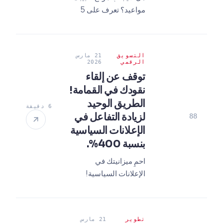
مواعيد؟ تعرف على 5
ميزات حاسمة يجب أن
تحتويها موقع طبي في
معايير 2026 من خبير
التسويق
21 مارس
لزيادة التحويلات.
الرقمي
2026
توقف عن إلقاء
نقودك في القمامة!
الطريق الوحيد
6 دقيقة
لزيادة التفاعل في
88
الإعلانات السياسية
بنسبة 400%.
احمِ ميزانيتك في
الإعلانات السياسية!
اكتشف طرق زيادة
معدلات التفاعل بنسبة
400% باستخدام أحدث
تطوير
21 مارس