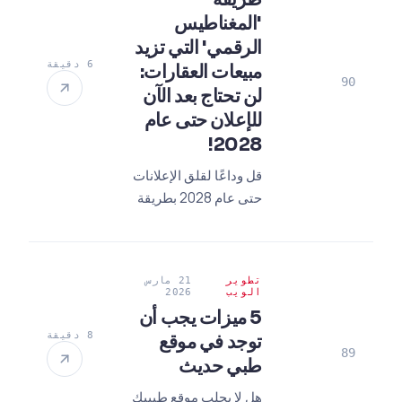
إلى حرم رقمي!
'المغناطيس
الرقمي' التي تزيد
6 دقيقة
مبيعات العقارات:
90
لن تحتاج بعد الآن
للإعلان حتى عام
2028!
قل وداعًا لقلق الإعلانات
حتى عام 2028 بطريقة
المغناطيس الرقمي التي
تزيد مبيعات العقارات!
إليك أسرار العثور على
تطوير
21 مارس
العملاء المؤهلين بأحدث
الويب
2026
استراتيجيات عام 2026.
5 ميزات يجب أن
8 دقيقة
توجد في موقع
89
طبي حديث
هل لا يجلب موقع طبيبك