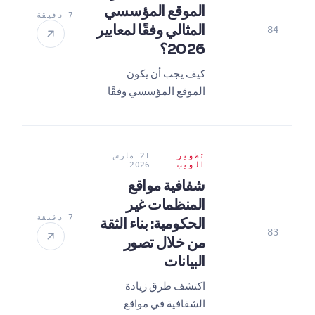
الموقع المؤسسي
7 دقيقة
المثالي وفقًا لمعايير
84
2026؟
كيف يجب أن يكون
الموقع المؤسسي وفقًا
لمعايير 2026؟ تخطى
منافسيك باستراتيجية
رقمية مثالية تركز على
تطوير
21 مارس
السرعة والذكاء
الويب
2026
الاصطناعي وتجربة
شفافية مواقع
المستخدم. دليلنا
المنظمات غير
التفصيلي هنا!
7 دقيقة
الحكومية: بناء الثقة
83
من خلال تصور
البيانات
اكتشف طرق زيادة
الشفافية في مواقع