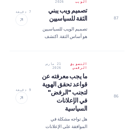
استراتيجيات 2026 وبناء
الويب
2026
علاقة مع الناخبين.
تصميم ويب يبني
7 دقيقة
الثقة للسياسيين
87
تصميم الويب للسياسيين
هو أساس الثقة. اكتشف
الاستراتيجيات الشفافة
والاحترافية لمواقع الويب
التي تعزز ولاء الناخبين
التسويق
21 مارس
وفقًا لمعايير 2026.
الرقمي
2026
ما يجب معرفته عن
قواعد تحقق الهوية
9 دقيقة
لتجنب "الرفض"
86
في الإعلانات
السياسية
هل تواجه مشكلة في
الموافقة على الإعلانات
السياسية؟ اكتشف