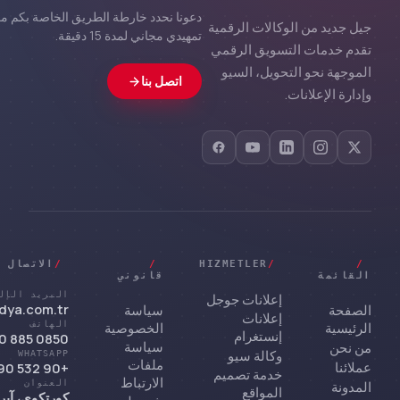
دعونا نحدد خارطة الطريق الخاصة بكم معا
جيل جديد من الوكالات الرقمية
تمهيدي مجاني لمدة 15 دقيقة.
تقدم خدمات التسويق الرقمي
الموجهة نحو التحويل، السيو
اتصل بنا
وإدارة الإعلانات.
/
/
HIZMETLER
/
/
الاتصال
القائمة
قانوني
البريد الإل
إعلانات جوجل
ya.com.tr
الصفحة
سياسة
إعلانات
الرئيسية
الخصوصية
الهاتف
إنستغرام
0850 885 0 955
سياسة
من نحن
وكالة سيو
WHATSAPP
ملفات
عملائنا
+90 532 290 66 72
خدمة تصميم
الارتباط
المدونة
العنوان
المواقع
كورتكوي، آير