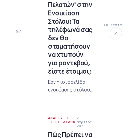
Πελατών' στην
Ενοικίαση
Στόλου: Τα
10 λεπτά
τηλέφωνά σας
92
δεν θα
σταματήσουν
να χτυπούν
για ραντεβού,
είστε έτοιμοι;
Εάν η ιστοσελίδα
ενοικίασης στόλου
σας λαμβάνει κλικ
αλλά δεν μπορεί να
κλείσει ραντεβού, ο
ΑΝΆΠΤΥΞΗ
21
προϋπολογισμός
ΙΣΤΟΣΕΛΊΔΩΝ
Μαρτίου
2026
σας εξαφανίζεται.
Πώς Πρέπει να
Ανακαλύψτε πώς να