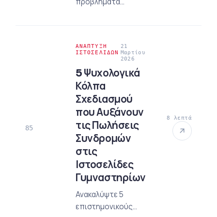
προβλήματα
έγκρισης στις
πολιτικές
διαφημίσεις;
ΑΝΆΠΤΥΞΗ
21
Ανακαλύψτε τους
ΙΣΤΟΣΕΛΊΔΩΝ
Μαρτίου
2026
ενημερωμένους
5 Ψυχολογικά
κανόνες
Κόλπα
ταυτοποίησης του
Σχεδιασμού
2026 και
στρατηγικούς
που Αυξάνουν
8 λεπτά
τρόπους για να μην
τις Πωλήσεις
85
λάβετε απόρριψη.
Συνδρομών
Διαβάστε αμέσως
στις
τον επαγγελματικό
Ιστοσελίδες
οδηγό μας!
Γυμναστηρίων
Ανακαλύψτε 5
επιστημονικούς