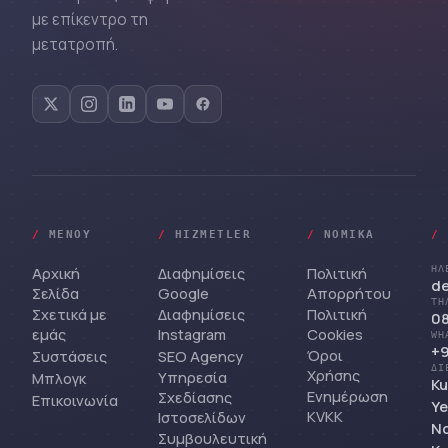
με επίκεντρο τη
μετατροπή.
/
ΜΕΝΟΎ
/
HIZMETLER
/
ΝΟΜΙΚΆ
/
Αρχική
Διαφημίσεις
Πολιτική
ΗΛ
d
Σελίδα
Google
Απορρήτου
ΤΗ
Σχετικά με
Διαφημίσεις
Πολιτική
08
εμάς
Instagram
Cookies
WH
+9
Όροι
Συστάσεις
SEO Agency
ΔΙ
Χρήσης
Υπηρεσία
Μπλογκ
Ku
Ενημέρωση
Σχεδίασης
Επικοινωνία
Ye
KVKK
Ιστοσελίδων
No
Συμβουλευτική