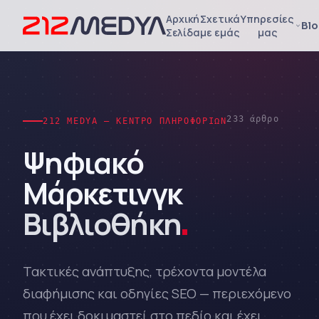
Αρχική
Σχετικά
Υπηρεσίες
Bl
Σελίδα
με εμάς
μας
233 άρθρο
212 MEDYA — ΚΈΝΤΡΟ ΠΛΗΡΟΦΟΡΙΏΝ
Ψηφιακό
Μάρκετινγκ
Βιβλιοθήκη
.
Τακτικές ανάπτυξης, τρέχοντα μοντέλα
διαφήμισης και οδηγίες SEO — περιεχόμενο
που έχει δοκιμαστεί στο πεδίο και έχει