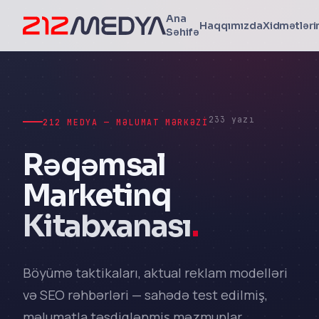
Ana
Haqqımızda
Xidmətləri
Səhifə
233 yazı
212 MEDYA — MƏLUMAT MƏRKƏZI
Rəqəmsal
Marketinq
Kitabxanası
.
Böyümə taktikaları, aktual reklam modelləri
və SEO rəhbərləri — sahədə test edilmiş,
məlumatla təsdiqlənmiş məzmunlar.