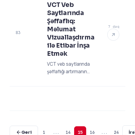
rəqiblərinizin önünə
VCT Veb
keçin. Detallı bələdçimiz
Saytlarında
burada!
Şəffaflıq:
7 dəq
Məlumat
83
Vizuallaşdırma
ilə Etibar İnşa
Etmək
VCT veb saytlarında
şəffaflığı artırmanın
yollarını kəşf edin!
Məlumat vizuallaşdırma
ilə bağışçı etibarını necə
quracağınızı
mütəxəssisindən
öyrənin. Dərhal vurun.
Geri
1
...
14
15
16
...
24
İrə