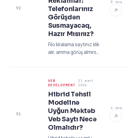
Reklamlar:
8 dəq
Telefonlarınız
92
Görüşdən
Susmayacaq,
Hazır Mısınız?
Filo kiralama saytınız klik
alır, amma görüş almırsa
büdcəniz azalır
deməkdir. 2026 B2B
reklam strategiyalarıyla
VEB
21 mart
telefonlarınızı necə
DEVELOPMENT
2026
çaldıracağınızı kəşf
Hibrid Təhsil
edin.
Modelinə
6 dəq
Uyğun Məktəb
91
Veb Saytı Necə
Olmalıdır?