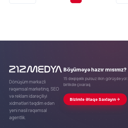
Böyüməyə hazır mısınız?
15 dəqiqəlik pulsuz ilkin görüşdə yol 
Dönüşüm mərkəzli
birlikdə çıxaraq.
rəqəmsal marketinq, SEO
və reklam idarəçiliyi
Bizimlə Əlaqə Saxlayın
xidmətləri təqdim edən
yeni nəsil rəqəmsal
agentlik.