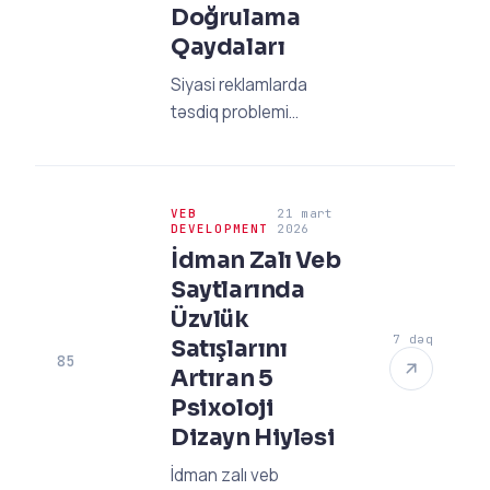
Doğrulama
Qaydaları
Siyasi reklamlarda
təsdiq problemi
yaşayırsınız? 2026-cı ilin
güncəl kimlik doğrulama
qaydaları və rədd
VEB
21 mart
almamanın strateji
DEVELOPMENT
2026
yollarını kəşf edin.
İdman Zalı Veb
Həmən peşəkar
Saytlarında
rəhbərimizi oxuyun!
Üzvlük
7 dəq
Satışlarını
85
Artıran 5
Psixoloji
Dizayn Hiyləsi
İdman zalı veb