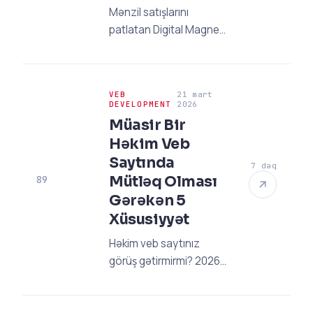
Mənzil satışlarını
patlatan Digital Magnet
metodu ilə 2028-ə
qədər reklam dərdindən
xilas olun! 2026-cı ilin
VEB
21 mart
aktual strategiyaları ilə
DEVELOPMENT
2026
keyfiyyətli müştəri tapa
Müasir Bir
bilmənin sirləri burada.
Həkim Veb
Saytında
7 dəq
Mütləq Olması
89
Gərəkən 5
Xüsusiyyət
Həkim veb saytınız
görüş gətirmirmi? 2026
standartlarında bir
həkim saytında olması