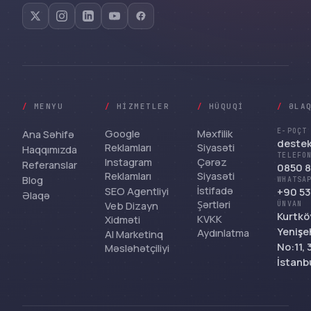
/
MENYU
/
HIZMETLER
/
HÜQUQI
/
ƏLA
Google
Məxfilik
E-POÇT
Ana Səhifə
deste
Reklamları
Siyasəti
Haqqımızda
TELEFO
Instagram
Çərəz
Referanslar
0850 8
Reklamları
Siyasəti
Blog
WHATSA
İstifadə
SEO Agentliyi
+90 53
Əlaqə
Şərtləri
Veb Dizayn
ÜNVAN
Kurtkö
KVKK
Xidməti
Yenişeh
Aydınlatma
AI Marketinq
No:11,
Məsləhətçiliyi
İstanb