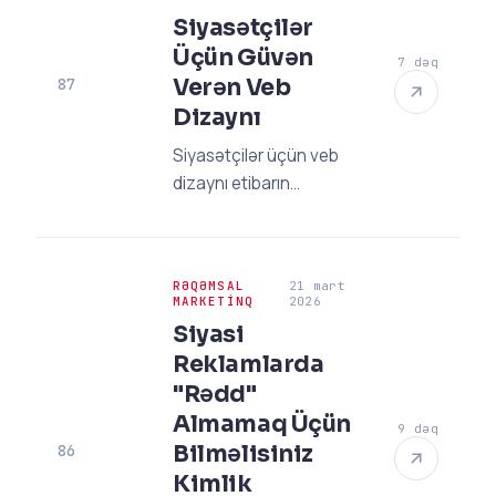
edin və seçici ilə bağ
Siyasətçilər
qurun.
Üçün Güvən
7 dəq
Verən Veb
87
Dizaynı
Siyasətçilər üçün veb
dizaynı etibarın
temelidir. 2026
standartlarında seçici
sadiqliyini artıran, şəffaf
RƏQƏMSAL
21 mart
və peşəkar veb sayt
MARKETINQ
2026
strategiyalarını kəşf
Siyasi
edin.
Reklamlarda
"Rədd"
Almamaq Üçün
9 dəq
Bilməlisiniz
86
Kimlik