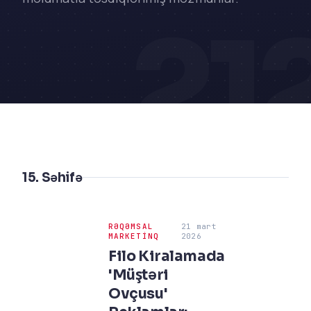
21
15. Səhifə
RƏQƏMSAL
21 mart
MARKETINQ
2026
Filo Kiralamada
'Müştəri
Ovçusu'