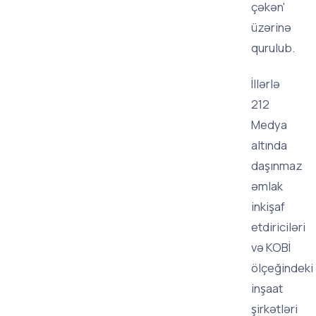
çəkən'
üzərinə
qurulub.
İllərlə
212
Medya
altında
daşınmaz
əmlak
inkişaf
etdiriciləri
və KOBİ
ölçeğindeki
inşaat
şirkətləri