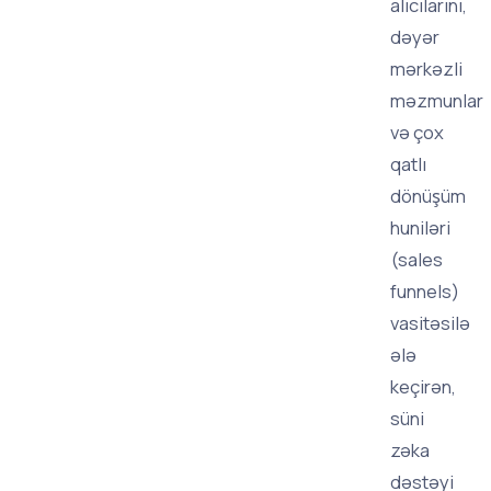
alıcılarını,
dəyər
mərkəzli
məzmunlar
və çox
qatlı
dönüşüm
huniləri
(sales
funnels)
vasitəsilə
ələ
keçirən,
süni
zəka
dəstəyi