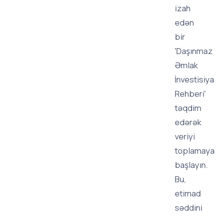
izah
edən
bir
'Daşınmaz
Əmlak
İnvestisiya
Rehberi'
təqdim
edərək
veriyi
toplamaya
başlayın.
Bu,
etimad
səddini