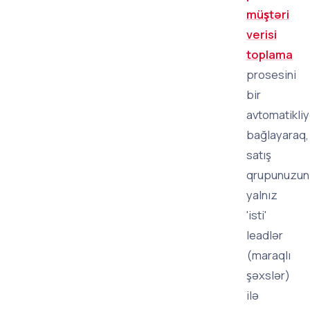
müştəri
verisi
toplama
prosesini
bir
avtomatikli
bağlayaraq,
satış
qrupunuzun
yalnız
'isti'
leadlər
(maraqlı
şəxslər)
ilə