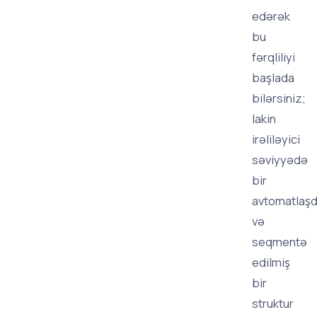
edərək
bu
fərqliliyi
başlada
bilərsiniz;
lakin
irəliləyici
səviyyədə
bir
avtomatlaş
və
seqmentə
edilmiş
bir
struktur