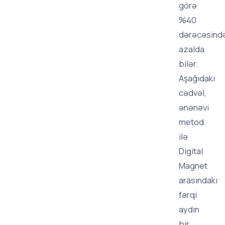
görə
%40
dərəcəsind
azalda
bilər.
Aşağıdakı
cədvəl,
ənənəvi
metod
ilə
Digital
Magnet
arasındakı
fərqi
aydın
bir