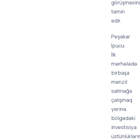
görüşməsin
təmin
edir.
Peşəkar
İpucu:
İlk
mərhələdə
birbaşa
mənzil
satmağa
çalışmaq
yerinə,
bölgədəki
investisiya
üstünlükləri