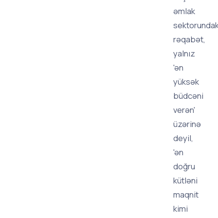
əmlak
sektorundak
rəqabət,
yalnız
'ən
yüksək
büdcəni
verən'
üzərinə
deyil,
'ən
doğru
kütləni
maqnit
kimi