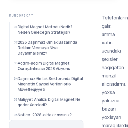
MÜNDƏRICAT
Telefonların
çalır,
Digital Magnet Metodu Nedir?
Neden Geleceğin Stratejisi?
amma
xətin
2026 Daşınmaz Əmlak Bazarında
Reklam Verməyə Niyə
ucundakı
Dayanmalısınız?
şəxslər
Addım-addım Digital Magnet
həqiqətən
Quraşdırılması: 2028 Vizyonu
mənzil
Daşınmaz Əmlak Sektorunda Digital
alıcısıdırmı,
Magnetin Sayısal Verilənlərlə
Müvəffəqiyyəti
yoxsa
Maliyyət Analizi: Digital Magnet Nə
yalnızca
qədər Xərclədi?
bazarı
Nəticə: 2028-ə Hazır mısınız?
yoxlayan
maraqlılardı