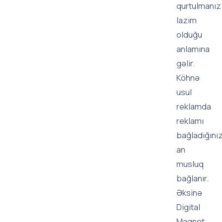
qurtulmanız
lazım
olduğu
anlamına
gəlir.
Köhnə
usul
reklamda
reklamı
bağladığını
an
musluq
bağlanır.
Əksinə
Digital
Magnet,