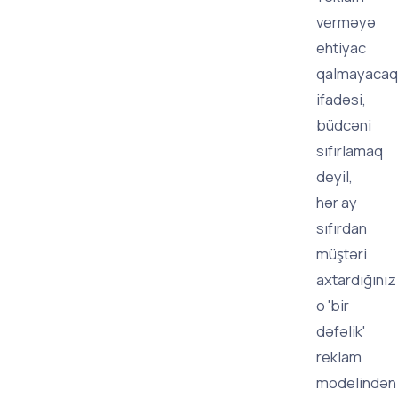
verməyə
ehtiyac
qalmayacaq
ifadəsi,
büdcəni
sıfırlamaq
deyil,
hər ay
sıfırdan
müştəri
axtardığınız
o 'bir
dəfəlik'
reklam
modelindən