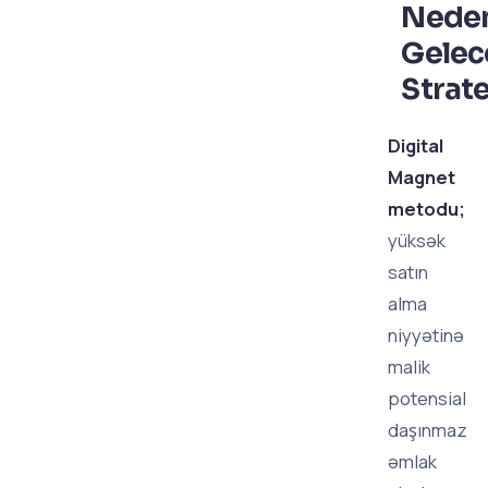
Nede
Gelec
Strate
Digital
Magnet
metodu;
yüksək
satın
alma
niyyətinə
malik
potensial
daşınmaz
əmlak