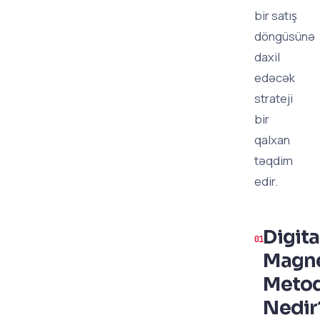
bir satış
döngüsünə
daxil
edəcək
strateji
bir
qalxan
təqdim
edir.
Digita
Magn
Meto
Nedir