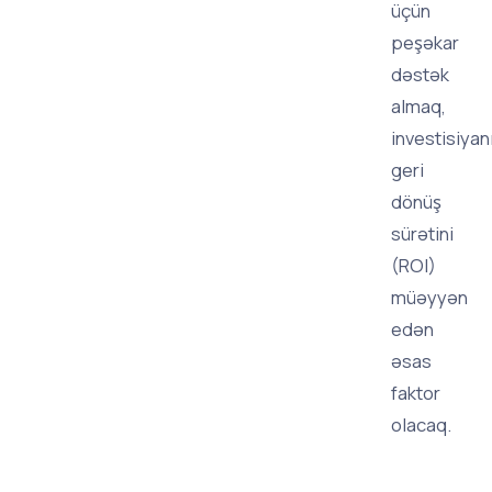
üçün
peşəkar
dəstək
almaq,
investisiyan
geri
dönüş
sürətini
(ROI)
müəyyən
edən
əsas
faktor
olacaq.