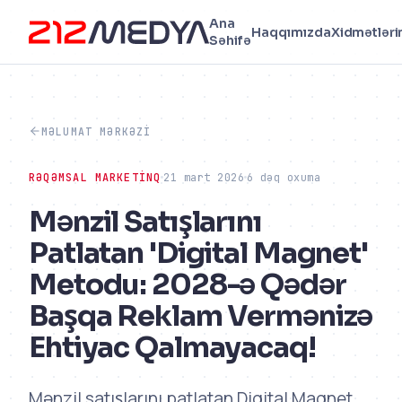
Ana
Haqqımızda
Xidmətləri
Səhifə
MƏLUMAT MƏRKƏZI
RƏQƏMSAL MARKETINQ
21 mart 2026
6 dəq oxuma
Mənzil Satışlarını
Patlatan 'Digital Magnet'
Metodu: 2028-ə Qədər
Başqa Reklam Vermənizə
Ehtiyac Qalmayacaq!
Mənzil satışlarını patlatan Digital Magnet