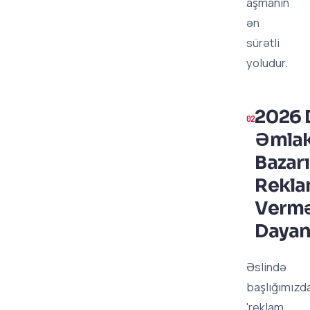
aşmanın
ən
sürətli
yoludur.
2026 
Əmla
Bazar
Rekl
Vermə
Dayan
Əslində
başlığımızd
'reklam