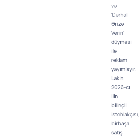
və
'Dərhal
Ərizə
Verin'
düyməsi
ilə
reklam
yayımlayır.
Lakin
2026-cı
ilin
bilinçli
istehlakçısı,
birbaşa
satış