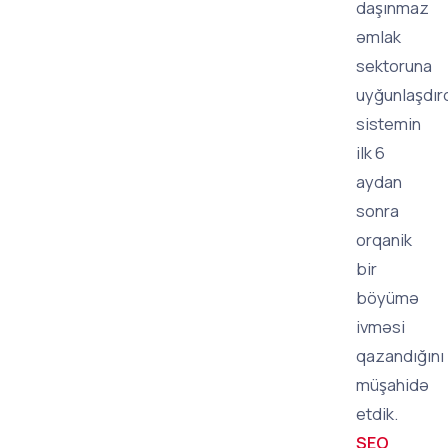
daşınmaz
əmlak
sektoruna
uyğunlaşdır
sistemin
ilk 6
aydan
sonra
orqanik
bir
böyümə
ivməsi
qazandığını
müşahidə
etdik.
SEO