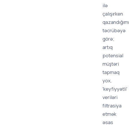
ilə
çalışırken
qazandığım
təcrübəyə
görə;
artıq
potensial
müştəri
tapmaq
yox,
'keyfiyyətli'
veriləri
filtrasiya
etmək
əsas