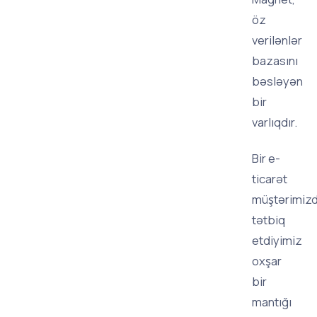
öz
verilənlər
bazasını
bəsləyən
bir
varlıqdır.
Bir e-
ticarət
müştərimiz
tətbiq
etdiyimiz
oxşar
bir
mantığı