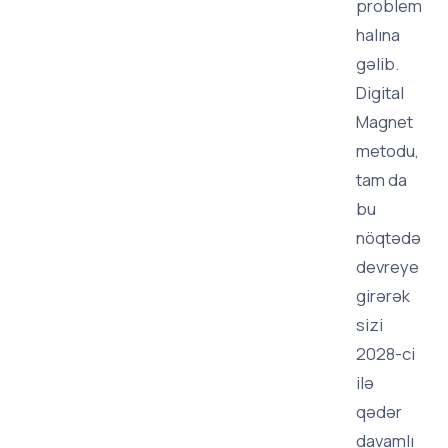
problem
halına
gəlib.
Digital
Magnet
metodu,
tam da
bu
nöqtədə
devreye
girərək
sizi
2028-ci
ilə
qədər
davamlı