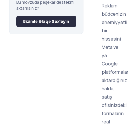
Bu mövzuda peşəkar dəstəkmi
Reklam
axtarırsınız?
büdcənizin
əhəmiyyətli
Bizimlə Əlaqə Saxlayın
bir
hissəsini
Meta və
ya
Google
platformala
aktardığınız
halda,
satış
ofisinizdəki
formaların
real