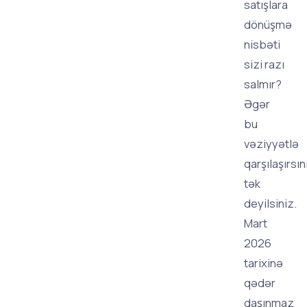
satışlara
dönüşmə
nisbəti
sizi razı
salmır?
Əgər
bu
vəziyyətlə
qarşılaşırsın
tək
deyilsiniz.
Mart
2026
tarixinə
qədər
daşınmaz