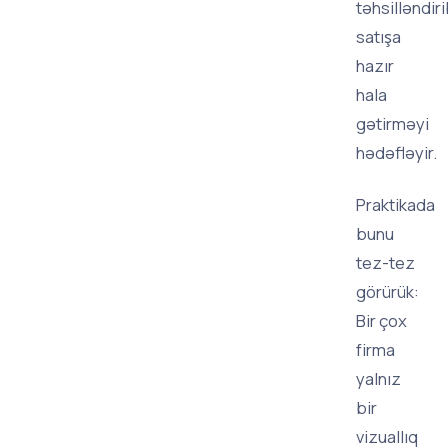
təhsilləndir
satışa
hazır
hala
gətirməyi
hədəfləyir.
Praktikada
bunu
tez-tez
görürük:
Bir çox
firma
yalnız
bir
vizuallıq