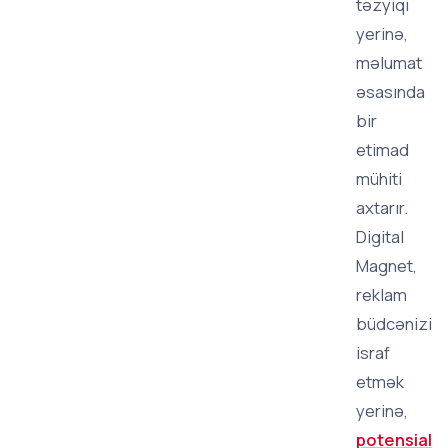
təzyiqi
yerinə,
məlumat
əsasında
bir
etimad
mühiti
axtarır.
Digital
Magnet,
reklam
büdcənizi
israf
etmək
yerinə,
potensial