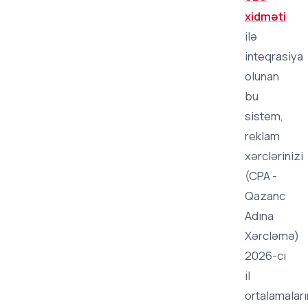
xidməti
ilə
inteqrasiya
olunan
bu
sistem,
reklam
xərclərinizi
(CPA -
Qazanc
Adına
Xərcləmə)
2026-cı
il
ortalamalar