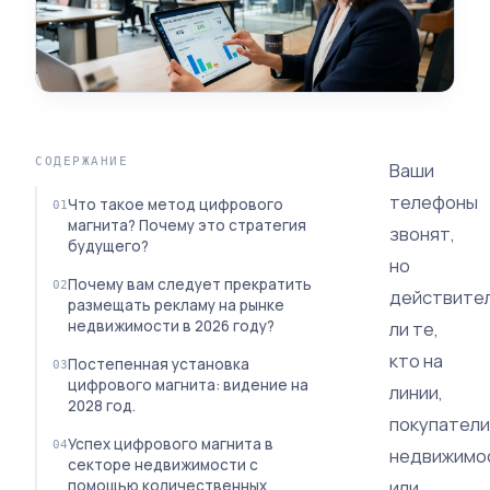
СОДЕРЖАНИЕ
Ваши
телефоны
Что такое метод цифрового
магнита? Почему это стратегия
звонят,
будущего?
но
Почему вам следует прекратить
действите
размещать рекламу на рынке
недвижимости в 2026 году?
ли те,
кто на
Постепенная установка
цифрового магнита: видение на
линии,
2028 год.
покупатели
Успех цифрового магнита в
недвижимо
секторе недвижимости с
или
помощью количественных