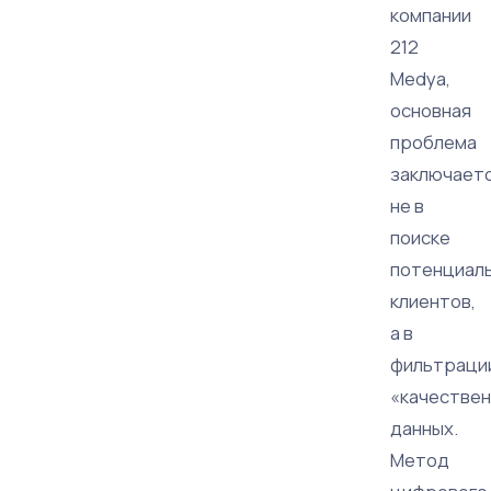
компании
212
Medya,
основная
проблема
заключает
не в
поиске
потенциал
клиентов,
а в
фильтраци
«качестве
данных.
Метод