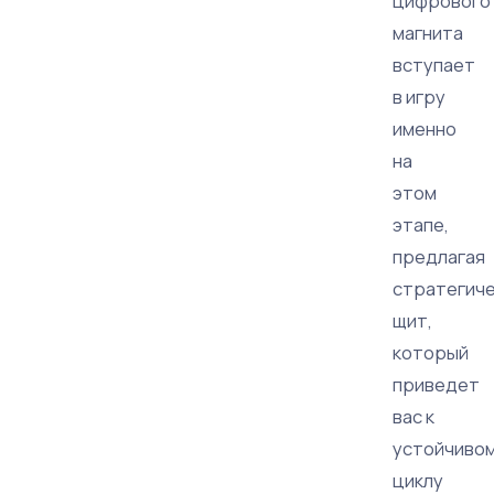
цифрового
магнита
вступает
в игру
именно
на
этом
этапе,
предлагая
стратегич
щит,
который
приведет
вас к
устойчиво
циклу