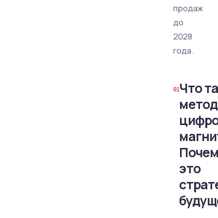
продаж
до
2028
года.
Что т
метод
цифро
магни
Почем
это
страт
будущ