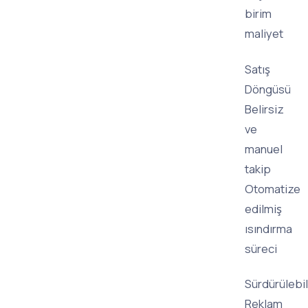
birim
maliyet
Satış
Döngüsü
Belirsiz
ve
manuel
takip
Otomatize
edilmiş
ısındırma
süreci
Sürdürülebili
Reklam