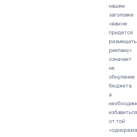
нашем
заголовке
«вам не
придется
размещать
рекламу»
означает
не
обнуление
бюджета,
а
необходим
избавиться
от той
«одноразо