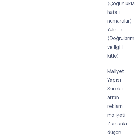
(Çoğunlukla
hatalı
numaralar)
Yüksek
(Doğrulanm
ve ilgili
kitle)
Maliyet
Yapısı
Sürekli
artan
reklam
maliyeti
Zamanla
düşen