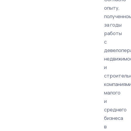
опыту,
полученно
за годы
работы
с
девелопер
недвижимо
и
строитель
компаниям
малого
и
среднего
бизнеса
в