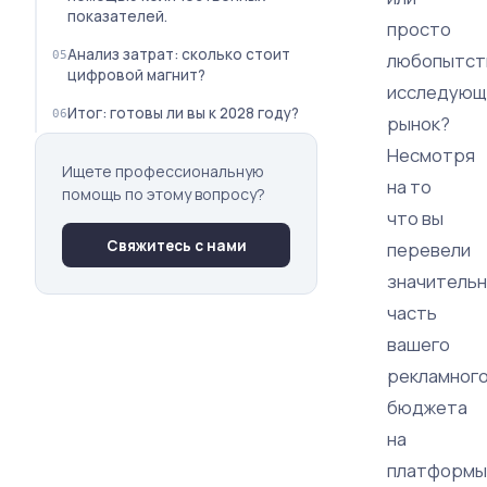
показателей.
просто
Анализ затрат: сколько стоит
любопытст
цифровой магнит?
исследующ
Итог: готовы ли вы к 2028 году?
рынок?
Несмотря
Ищете профессиональную
на то
помощь по этому вопросу?
что вы
Свяжитесь с нами
перевели
значитель
часть
вашего
рекламног
бюджета
на
платформы