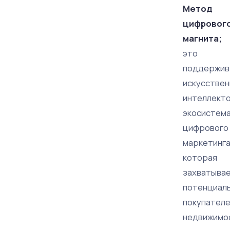
Метод
цифровог
магнита;
это
поддержив
искусстве
интеллект
экосистем
цифрового
маркетинга
которая
захватыва
потенциал
покупател
недвижимо