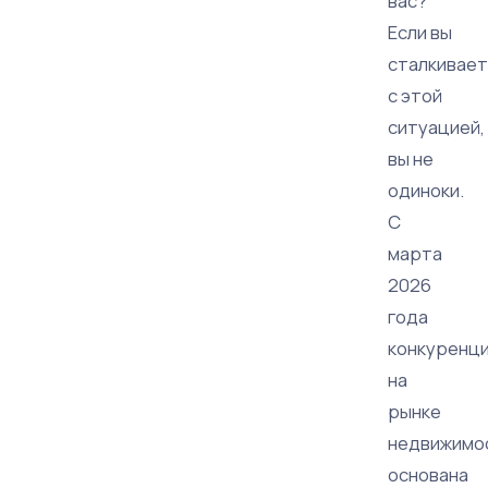
вас?
Если вы
сталкивае
с этой
ситуацией,
вы не
одиноки.
С
марта
2026
года
конкуренц
на
рынке
недвижимо
основана