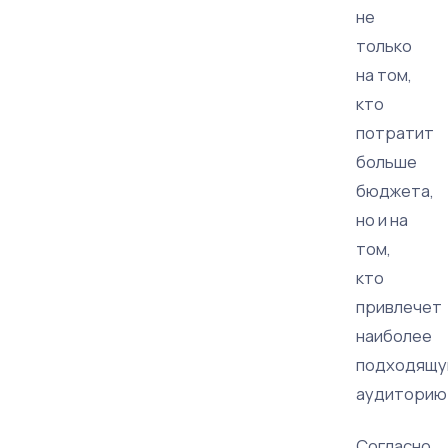
не
только
на том,
кто
потратит
больше
бюджета,
но и на
том,
кто
привлечет
наиболее
подходящ
аудиторию
Согласно