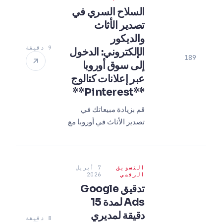
OSGB لعام 2026 ونموا!
السلاح السري في
تصدير الأثاث
والديكور
9 دقيقة
الإلكتروني: الدخول
189
إلى سوق أوروبا
عبر إعلانات كتالوج
**Pinterest**
قم بزيادة مبيعاتك في
تصدير الأثاث في أوروبا مع
إعلانات كتالوج
**Pinterest**!
استراتيجيات إدارة
التسويق
7 أبريل
إعلانات **Pinterest**
الرقمي
2026
الحديثة في عام 2026
تدقيق Google
ونصائح احترافية هنا.
Ads لمدة 15
دقيقة لمديري
8 دقيقة