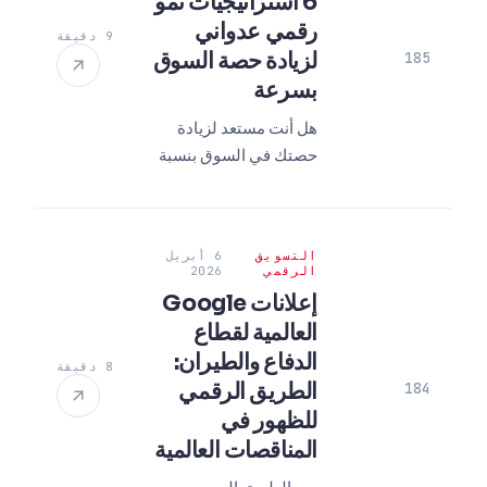
6 استراتيجيات نمو
رقمي عدواني
9 دقيقة
لزيادة حصة السوق
185
بسرعة
هل أنت مستعد لزيادة
حصتك في السوق بنسبة
120% وفقًا لمعايير
2026؟ تجاوز منافسيك
باستخدام استراتيجيات
التسويق
6 أبريل
النمو الرقمي العدوانية.
الرقمي
2026
اكتشفها الآن!
إعلانات Google
العالمية لقطاع
الدفاع والطيران:
8 دقيقة
الطريق الرقمي
184
للظهور في
المناقصات العالمية