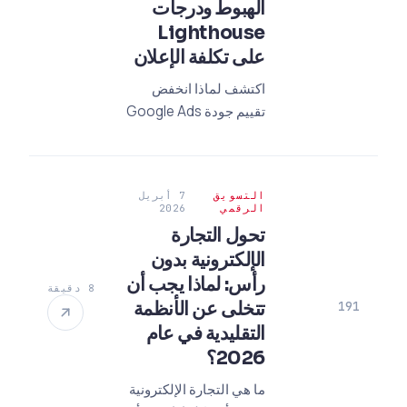
الهبوط ودرجات
Lighthouse
على تكلفة الإعلان
اكتشف لماذا انخفض
تقييم جودة Google Ads
الخاص بك في 2026.
تعلم تأثير درجات
Lighthouse وسرعة
التسويق
7 أبريل
صفحة الهبوط على
الرقمي
2026
تكاليف الإعلانات لتقليل
تحول التجارة
TBM الخاص بك.
الإلكترونية بدون
رأس: لماذا يجب أن
8 دقيقة
تتخلى عن الأنظمة
191
التقليدية في عام
2026؟
ما هي التجارة الإلكترونية