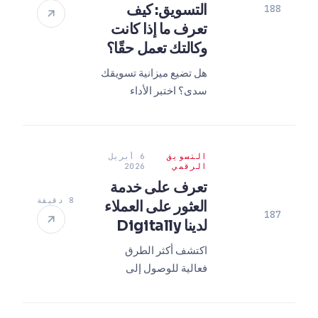
التسويق: كيف
188
تعرف ما إذا كانت
وكالتك تعمل حقًا؟
هل تضيع ميزانية تسويقك
سدى؟ اختبر الأداء
الحقيقي لوكالتك اليوم
مع هذه القائمة المرجعية
التي يمكنك تطبيقها في
التسويق
6 أبريل
15 دقيقة واحمِ ميزانيتك.
الرقمي
2026
تعرف على خدمة
8 دقيقة
العثور على العملاء
187
لدينا Digitally
اكتشف أكثر الطرق
فعالية للوصول إلى
العملاء المحتملين في
عالم 2026 الرقمي. دع