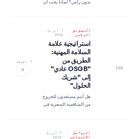
بدون رأس؟ لماذا يجب أن
تتخلى عن الأنظمة
التقليدية في عام 2026؟
اكتشف طرقًا لزيادة
التسويق
7 أبريل
السرعة والتحويل من
الرقمي
2026
خلال التجارة المعتمدة
استراتيجية علامة
على واجهات البرمجة.
السلامة المهنية:
الطريق من
7 دقيقة
"OSGB عادي"
190
إلى "شريك
الحلول"
هل أنتم مستعدون للخروج
من المنافسة السعرية في
قطاع السلامة المهنية
والتحول إلى "شريك
الحلول"؟ اكتشفوا أحدث
التواصل
7 أبريل
استراتيجيات علامة
الاجتماعي
2026