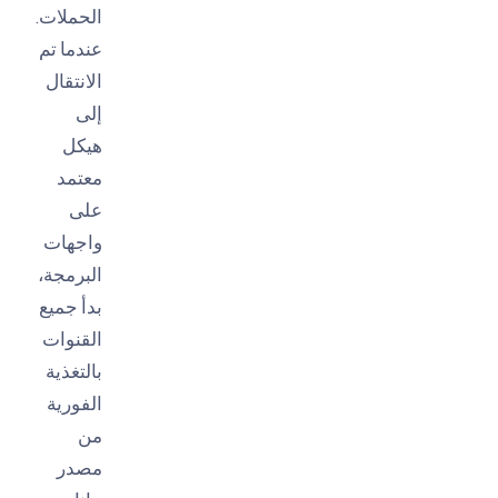
الحملات.
عندما تم
الانتقال
إلى
هيكل
معتمد
على
واجهات
البرمجة،
بدأ جميع
القنوات
بالتغذية
الفورية
من
مصدر