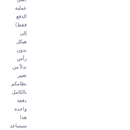
عملية
الدفع
فقط)
إلى
هيكل
بدون
رأس
بدلاً من
تغيير
نظامكم
بالكامل
دفعة
واحدة.
هذا
سيساعد