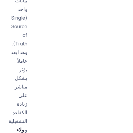
بيانات
واحد
(Single
Source
of
Truth).
وهذا يعد
عاملاً
يؤثر
بشكل
مباشر
على
زيادة
الكفاءة
التشغيلية
و
ولاء