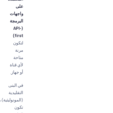
على
واجهات
البرمجة
(API-
first)
لتكون
مرنة
متاحة
لأي قناة
أو جهاز.
في البنى
التقليدية
(المونوليثية)،
تكون