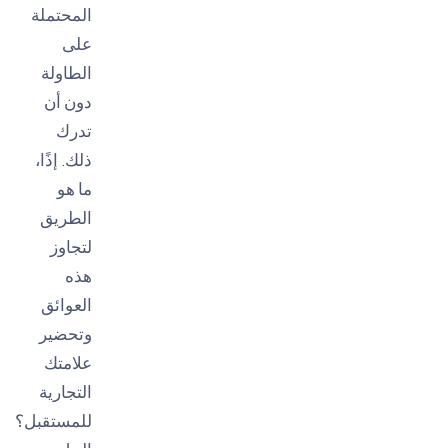
المحتملة
على
الطاولة
دون أن
تدرك
ذلك. إذًا،
ما هو
الطريق
لتجاوز
هذه
العوائق
وتحضير
علامتك
التجارية
للمستقبل؟