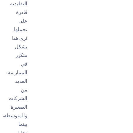
التقليدية
قادرة
على
تحملها.
نرى هذا
بشكل
متكرر
في
الممارسة:
العديد
من
الشركات
الصغيرة
والمتوسطة،
بينما
تحاول