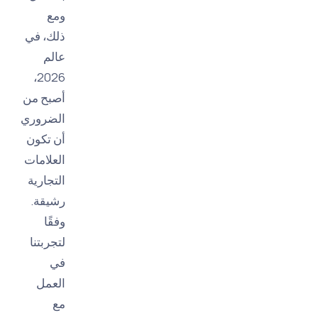
ومع
ذلك، في
عالم
2026،
أصبح من
الضروري
أن تكون
العلامات
التجارية
رشيقة.
وفقًا
لتجربتنا
في
العمل
مع