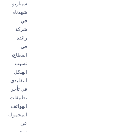
سيناريو
شهدناه
في
شركة
رائدة
في
القطاع،
تسبب
الهيكل
التقليدي
في تأخر
تطبيقات
الهواتف
المحمولة
عن
سحب