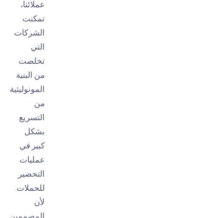
عملائنا،
تمكنت
الشركات
التي
تخلصت
من البنية
المونوليثية
من
التسريع
بشكل
كبير في
عمليات
التحضير
للحملات.
لأن
المصممين