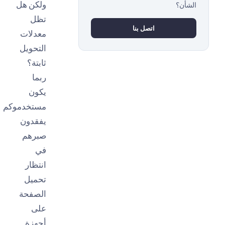
ولكن هل
شأن؟
تظل
اتصل بنا
معدلات
التحويل
ثابتة؟
ربما
يكون
مستخدموكم
يفقدون
صبرهم
في
انتظار
تحميل
الصفحة
على
أجهزة