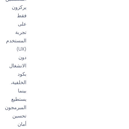
يركزون
فقط
على
تجربة
المستخدم
(UX)
دون
الانشغال
بكود
الخلفية،
بينما
يستطيع
المبرمجون
تحسين
أمان