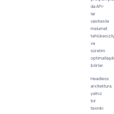
da API-
lar
vasitəsilə
məlumat
təhlükəsizliy
və
sürətini
optimallaşd
bilirlər.
Headless
arxitektura,
yalnız
bir
texniki