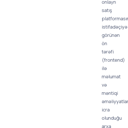
onlayn
satış
platforması
istifadəçiyə
görünən
ön
tərəfi
(frontend)
ilə
məlumat
və
məntiqi
əməliyyatlar
icra
olunduğu
arxa