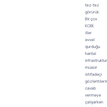
tez-tez
görürük:
Bir çox
KOBİ,
illər
əvvəl
qurduğu
hantal
infrastruktur
müasir
istifadəçi
gözləntiləri
cavab
verməyə
çalışarkən