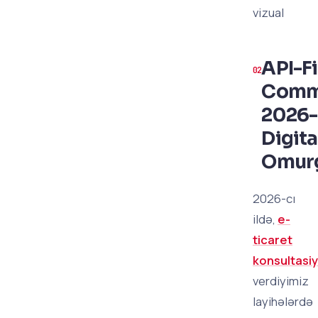
vizual
API-Fi
Comm
2026-
Digita
Omur
2026-cı
ildə,
e-
ticaret
konsultasiy
verdiyimiz
layihələrdə