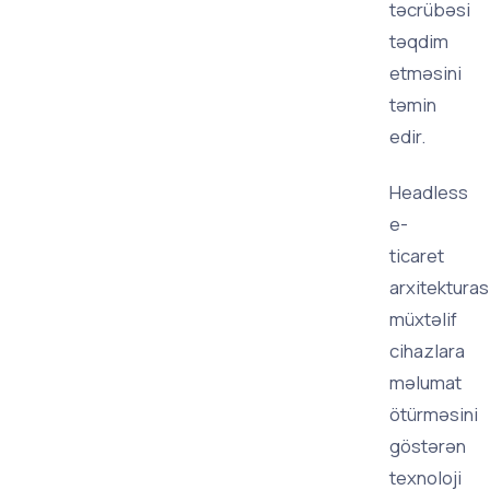
təcrübəsi
təqdim
etməsini
təmin
edir.
Headless
e-
ticaret
arxitekturas
müxtəlif
cihazlara
məlumat
ötürməsini
göstərən
texnoloji