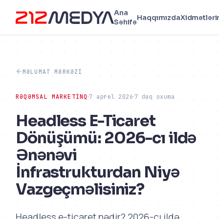
Ana
Haqqımızda
Xidmətləri
Səhifə
MƏLUMAT MƏRKƏZI
RƏQƏMSAL MARKETINQ
7 aprel 2026
7 dəq oxuma
Headless E-Ticaret
Dönüşümü: 2026-cı ildə
Ənənəvi
İnfrastrukturdan Niyə
Vazgeçməlisiniz?
Headless e-ticaret nədir? 2026-cı ildə