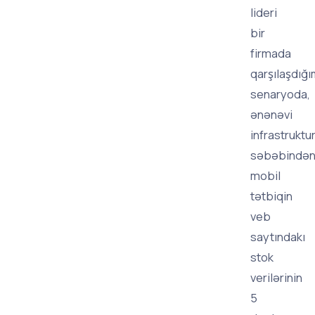
lideri
bir
firmada
qarşılaşdığı
senaryoda,
ənənəvi
infrastruktu
səbəbində
mobil
tətbiqin
veb
saytındakı
stok
verilərinin
5