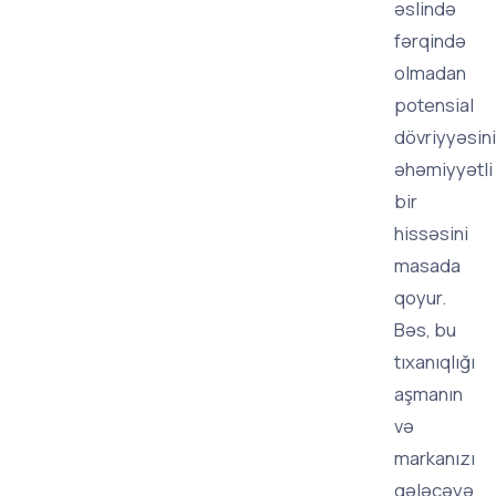
əslində
fərqində
olmadan
potensial
dövriyyəsin
əhəmiyyətli
bir
hissəsini
masada
qoyur.
Bəs, bu
tıxanıqlığı
aşmanın
və
markanızı
gələcəyə