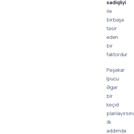
sadiqliyi
ilə
birbaşa
təsir
edən
bir
faktordur.
Peşəkar
İpucu:
Əgər
bir
keçid
planlayırsın
ilk
addımda