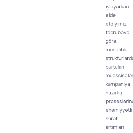
işləyərkən
əldə
etdiyimiz
təcrübəyə
görə,
monolitik
strukturlard
qurtulan
müəssisələr
kampaniya
hazırlıq
proseslərin
əhəmiyyətli
sürət
artımları