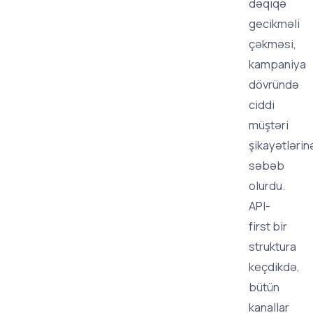
dəqiqə
gecikməli
çəkməsi,
kampaniya
dövründə
ciddi
müştəri
şikayətlərin
səbəb
olurdu.
API-
first bir
struktura
keçdikdə,
bütün
kanallar