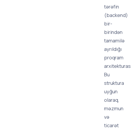
tərəfin
(backend)
bir-
birindən
tamamilə
ayrıldığı
proqram
arxitekturası
Bu
struktura
uyğun
olaraq,
məzmun
və
ticarət