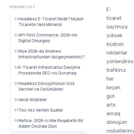
MÜNDƏRICAT
E-
ticarət
Headless E-Ticaret Nedir? Müasir
Ticarətin Yeni Mimarisi
saytınıza
yüksək
API-First Commerce: 2026-nın
Digital Omurgası
büdcəli
Niyə 2026-da Ənənəvi
reklamlar
İnfrastrukturdan Vazgeçməlisiniz?
yönləndirirs
E-Ticaret İnfrastruktur Dəyişmə
trafikiniz
Prosesində SEO-nu Qorumaq
hər
Headless Dönüşümünün Gizli
keçən
Xərcləri və Üstünlükləri
gün
Vacib Nöqtələr
artır,
Tez-tez Verilən Suallar
ancaq
Nəticə: 2026-cı ildə Rəqabətin Bir
dönüşüm
Addım Önündə Olun
nisbətlərini