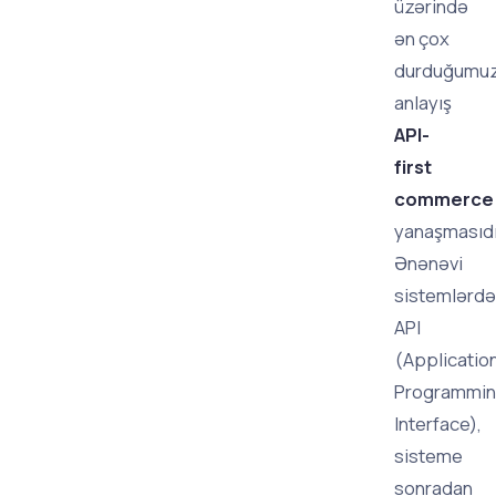
üzərində
ən çox
durduğumu
anlayış
API-
first
commerce
yanaşmasıdı
Ənənəvi
sistemlərdə
API
(Applicatio
Programmi
Interface),
sisteme
sonradan