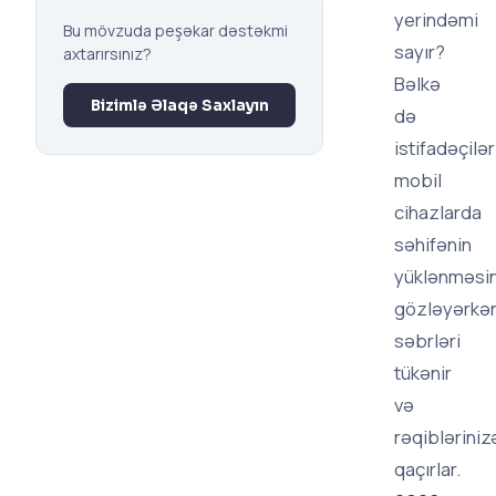
yerindəmi
Bu mövzuda peşəkar dəstəkmi
sayır?
axtarırsınız?
Bəlkə
Bizimlə Əlaqə Saxlayın
də
istifadəçilər
mobil
cihazlarda
səhifənin
yüklənməsin
gözləyərkə
səbrləri
tükənir
və
rəqibləriniz
qaçırlar.