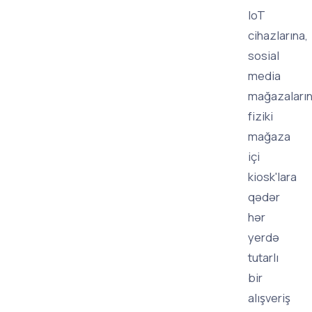
IoT
cihazlarına,
sosial
media
mağazaları
fiziki
mağaza
içi
kiosk'lara
qədər
hər
yerdə
tutarlı
bir
alışveriş