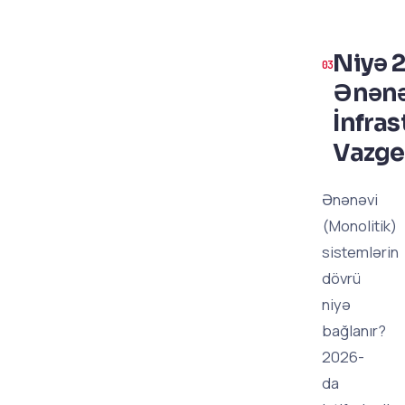
Niyə 
Ənənə
İnfra
Vazge
Ənənəvi
(Monolitik)
sistemlərin
dövrü
niyə
bağlanır?
2026-
da