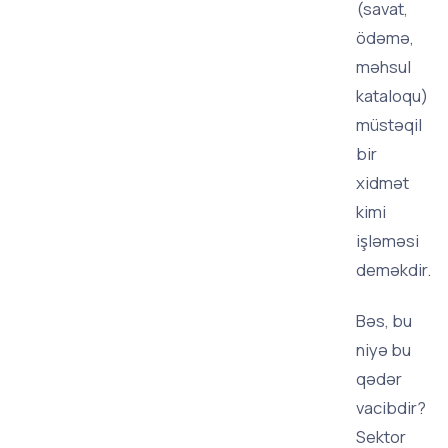
(savat,
ödəmə,
məhsul
kataloqu)
müstəqil
bir
xidmət
kimi
işləməsi
deməkdir.
Bəs, bu
niyə bu
qədər
vacibdir?
Sektor