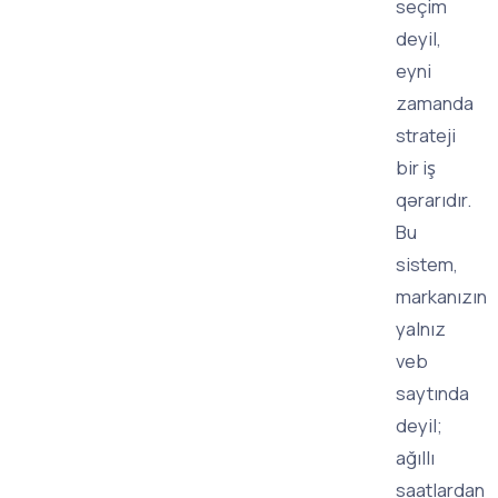
seçim
deyil,
eyni
zamanda
strateji
bir iş
qərarıdır.
Bu
sistem,
markanızın
yalnız
veb
saytında
deyil;
ağıllı
saatlardan