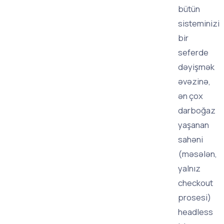
bütün
sisteminizi
bir
seferde
dəyişmək
əvəzinə,
ən çox
darboğaz
yaşanan
sahəni
(məsələn,
yalnız
checkout
prosesi)
headless