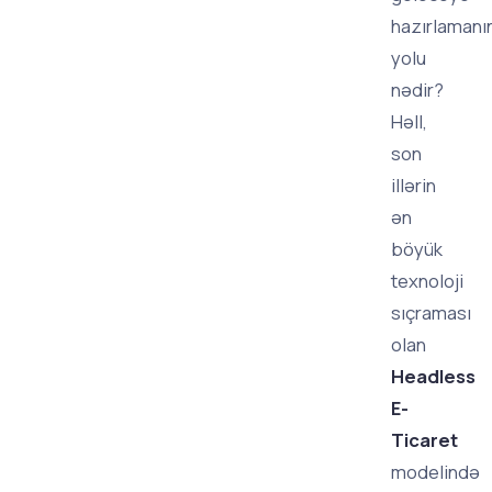
hazırlamanı
yolu
nədir?
Həll,
son
illərin
ən
böyük
texnoloji
sıçraması
olan
Headless
E-
Ticaret
modelində