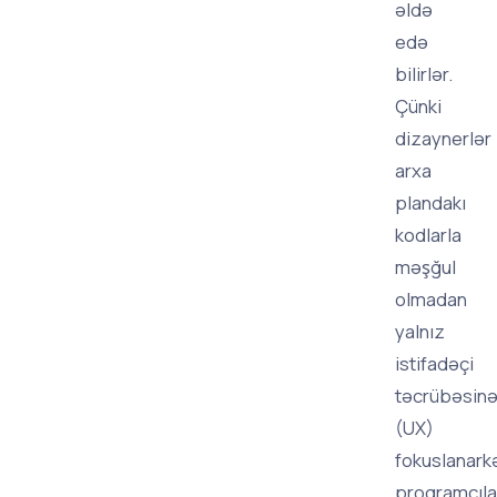
əldə
edə
bilirlər.
Çünki
dizaynerlər
arxa
plandakı
kodlarla
məşğul
olmadan
yalnız
istifadəçi
təcrübəsin
(UX)
fokuslanark
proqramçıla