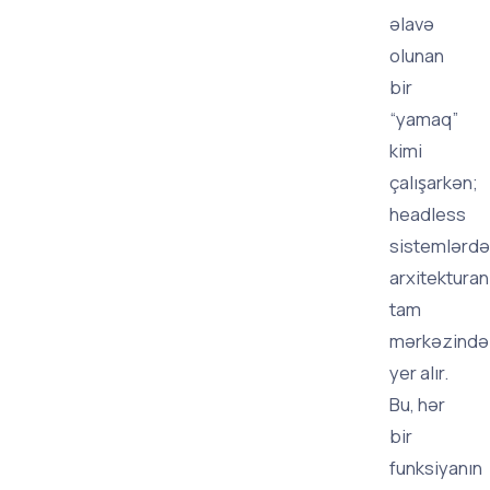
əlavə
olunan
bir
“yamaq”
kimi
çalışarkən;
headless
sistemlərdə
arxitekturan
tam
mərkəzində
yer alır.
Bu, hər
bir
funksiyanın