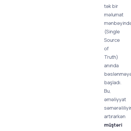
tək bir
məlumat
mənbəyind
(Single
Source
of
Truth)
anında
bəslənməy
başladı.
Bu,
əməliyyat
səmərəliliyi
artırarkən
müştəri