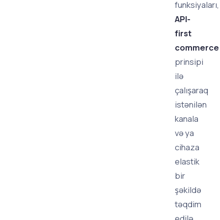
funksiyaları,
API-
first
commerce
prinsipi
ilə
çalışaraq
istənilən
kanala
və ya
cihaza
elastik
bir
şəkildə
təqdim
edilə