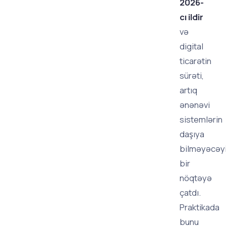
2026-
cı ildir
və
digital
ticarətin
sürəti,
artıq
ənənəvi
sistemlərin
daşıya
bilməyəcəy
bir
nöqtəyə
çatdı.
Praktikada
bunu