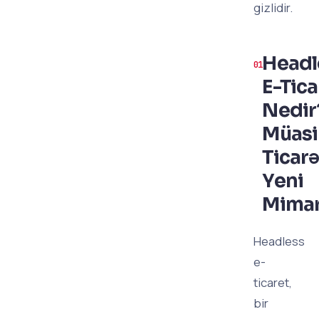
gizlidir.
Headl
E-Tica
Nedir
Müasi
Ticarə
Yeni
Mimar
Headless
e-
ticaret,
bir