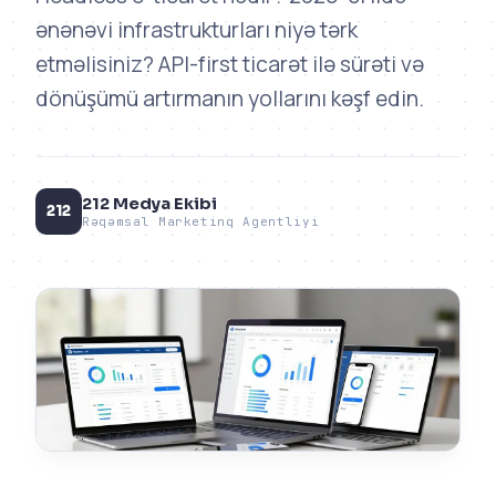
ənənəvi infrastrukturları niyə tərk
etməlisiniz? API-first ticarət ilə sürəti və
dönüşümü artırmanın yollarını kəşf edin.
212 Medya Ekibi
212
Rəqəmsal Marketinq Agentliyi