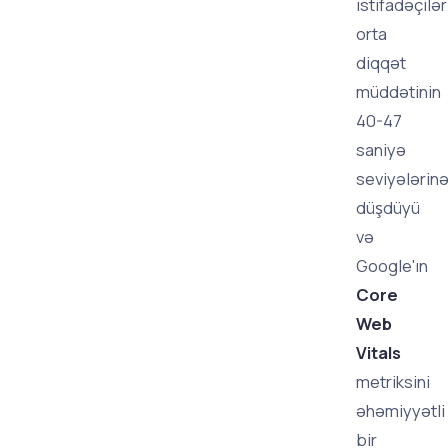
istifadəçilər
orta
diqqət
müddətinin
40-47
saniyə
seviyələrin
düşdüyü
və
Google'ın
Core
Web
Vitals
metriksini
əhəmiyyətli
bir