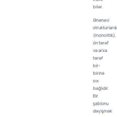
bilər.
Ənənəvi
strukturlard
(monolitik),
ön tərəf
və arxa
tərəf
bir-
birinə
sıx
bağlıdır.
Bir
şablonu
dəyişmək