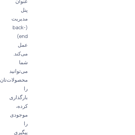
عنوان
پنل
مدیریت
(back-
end)
عمل
می‌کند.
شما
می‌توانید
محصولات‌تان
را
بارگذاری
کرده،
موجودی
را
پیگیری