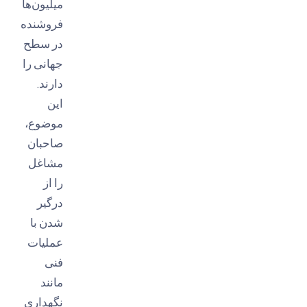
میلیون‌ها
فروشنده
در سطح
جهانی را
دارند.
این
موضوع،
صاحبان
مشاغل
را از
درگیر
شدن با
عملیات
فنی
مانند
نگهداری