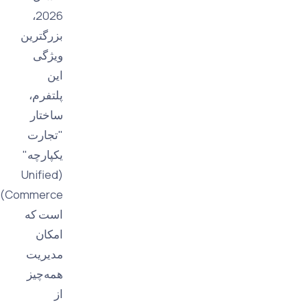
2026،
بزرگترین
ویژگی
این
پلتفرم،
ساختار
"تجارت
یکپارچه"
(Unified
Commerce)
است که
امکان
مدیریت
همه‌چیز
از