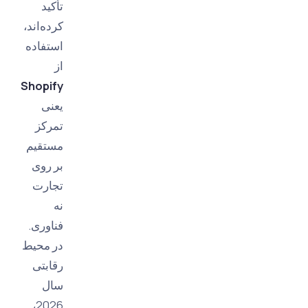
تأکید
کرده‌اند،
استفاده
از
Shopify
یعنی
تمرکز
مستقیم
بر روی
تجارت
نه
فناوری.
در محیط
رقابتی
سال
2026،