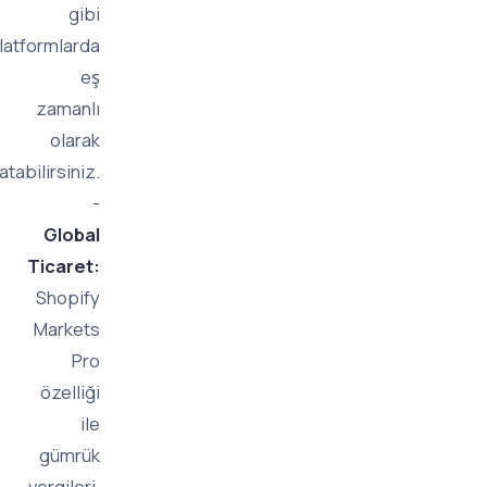
gibi
platformlarda
eş
zamanlı
olarak
satabilirsiniz.
-
Global
Ticaret:
Shopify
Markets
Pro
özelliği
ile
gümrük
vergileri,