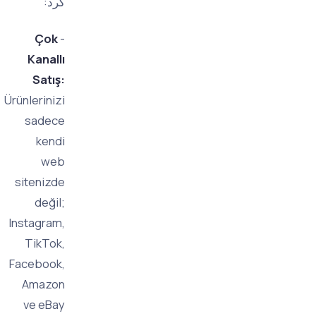
کرد:
Çok
-
Kanallı
Satış:
Ürünlerinizi
sadece
kendi
web
sitenizde
değil;
Instagram,
TikTok,
Facebook,
Amazon
ve eBay