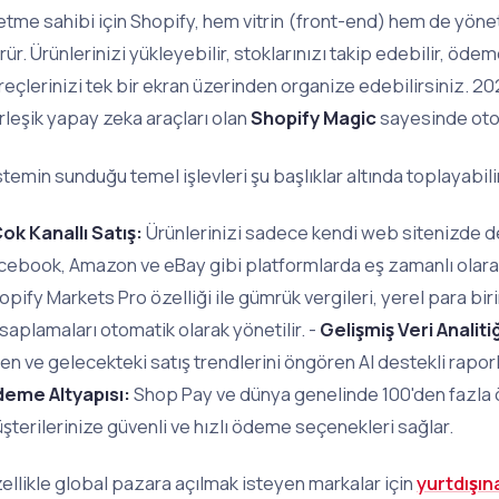
letme sahibi için Shopify, hem vitrin (front-end) hem de yöne
rür. Ürünlerinizi yükleyebilir, stoklarınızı takip edebilir, ödem
reçlerinizi tek bir ekran üzerinden organize edebilirsiniz. 20
rleşik yapay zeka araçları olan
Shopify Magic
sayesinde oto
stemin sunduğu temel işlevleri şu başlıklar altında toplayabili
ok Kanallı Satış:
Ürünlerinizi sadece kendi web sitenizde de
cebook, Amazon ve eBay gibi platformlarda eş zamanlı olarak 
opify Markets Pro özelliği ile gümrük vergileri, yerel para bir
saplamaları otomatik olarak yönetilir. -
Gelişmiş Veri Analitiğ
en ve gelecekteki satış trendlerini öngören AI destekli raporl
eme Altyapısı:
Shop Pay ve dünya genelinde 100'den fazla 
şterilerinize güvenli ve hızlı ödeme seçenekleri sağlar.
ellikle global pazara açılmak isteyen markalar için
yurtdışı