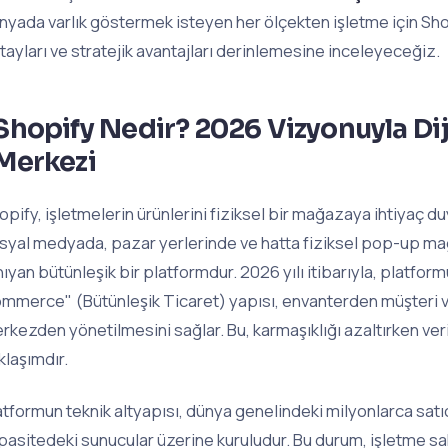
nyada varlık göstermek isteyen her ölçekten işletme için Shop
tayları ve stratejik avantajları derinlemesine inceleyeceğiz.
Shopify Nedir? 2026 Vizyonuyla Diji
Merkezi
opify, işletmelerin ürünlerini fiziksel bir mağazaya ihtiyaç 
syal medyada, pazar yerlerinde ve hatta fiziksel pop-up ma
nıyan bütünleşik bir platformdur. 2026 yılı itibarıyla, platfor
mmerce" (Bütünleşik Ticaret) yapısı, envanterden müşteri ver
rkezden yönetilmesini sağlar. Bu, karmaşıklığı azaltırken ver
klaşımdır.
atformun teknik altyapısı, dünya genelindeki milyonlarca satı
pasitedeki sunucular üzerine kuruludur. Bu durum, işletme sa