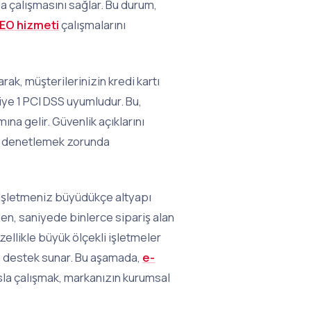
 çalışmasını sağlar. Bu durum,
EO hizmeti
çalışmalarını
larak, müşterilerinizin kredi kartı
iye 1 PCI DSS uyumludur. Bu,
a gelir. Güvenlik açıklarını
ni denetlemek zorunda
İşletmeniz büyüdükçe altyapı
en, saniyede binlerce sipariş alan
ellikle büyük ölçekli işletmeler
ve destek sunar. Bu aşamada,
e-
sla çalışmak, markanızın kurumsal