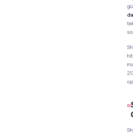
gü
da
te
so
Sh
hi
ma
21
op
Sh