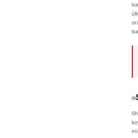
ku
ül
or
ku
Sh
ko
mi