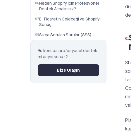
Neden Shopify İçin Profesyonel
dü
Destek Almalısınız?
de
E-Ticaretin Geleceği ve Shopify:
Sonuç
Sıkça Sorulan Sorular (SSS)
Bu konuda profesyonel destek
mi arıyorsunuz?
Sh
so
Bize Ulaşın
ta
Co
me
ya
Pl
ka