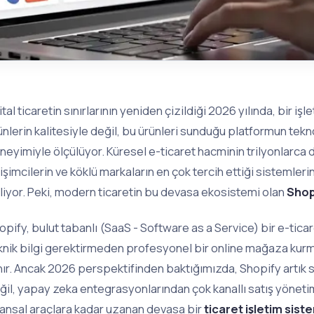
jital ticaretin sınırlarının yeniden çizildiği 2026 yılında, bir
ünlerin kalitesiyle değil, bu ürünleri sunduğu platformun teknol
neyimiyle ölçülüyor. Küresel e-ticaret hacminin trilyonlarca 
rişimcilerin ve köklü markaların en çok tercih ettiği sistemle
liyor. Peki, modern ticaretin bu devasa ekosistemi olan
Shop
opify, bulut tabanlı (SaaS - Software as a Service) bir e-ticar
knik bilgi gerektirmeden profesyonel bir online mağaza ku
nır. Ancak 2026 perspektifinden baktığımızda, Shopify artık
ğil, yapay zeka entegrasyonlarından çok kanallı satış yöneti
nansal araçlara kadar uzanan devasa bir
ticaret işletim sist