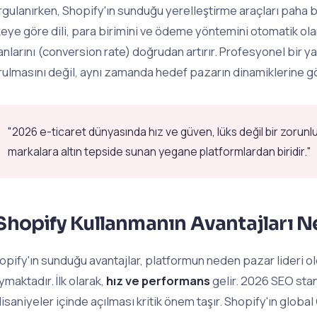
rgulanırken, Shopify'ın sunduğu yerelleştirme araçları paha 
keye göre dili, para birimini ve ödeme yöntemini otomatik ol
anlarını (conversion rate) doğrudan artırır. Profesyonel bir y
rulmasını değil, aynı zamanda hedef pazarın dinamiklerine gö
"2026 e-ticaret dünyasında hız ve güven, lüks değil bir zorunlul
markalara altın tepside sunan yegane platformlardan biridir."
Shopify Kullanmanın Avantajları N
opify'ın sunduğu avantajlar, platformun neden pazar lideri o
ymaktadır. İlk olarak,
hız ve performans
gelir. 2026 SEO stan
lisaniyeler içinde açılması kritik önem taşır. Shopify'ın global