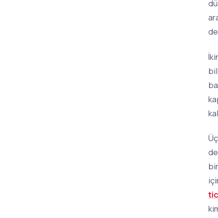
dü
ar
de
İk
bi
ba
ka
ka
Üç
de
bi
iç
ti
ki