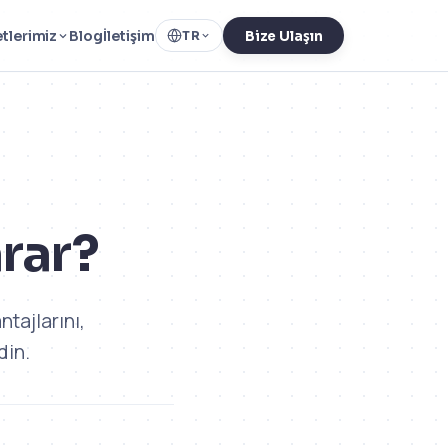
tlerimiz
Blog
İletişim
TR
Bize Ulaşın
arar?
ntajlarını,
din.