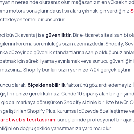
nyanın neresinde olursanız olun mağazanızın en yüksek hızda
ama motoru sonuçlarında üst sıralara çıkmak için verdiğiniz
S
stekleyen temel bir unsurdur.
inci büyük avantaj ise
güvenliktir
. Bir e-ticaret sitesi sahibi o
lgilerini koruma sorumluluğu sizin üzerinizdedir. Shopify, Sev
nka düzeyinde güvenlik standartlarına sahip olduğunuz anlamın
patmak için sürekli yama yayınlamak veya sunucu güvenliği
lmazsınız; Shopify bunları sizin yerinize 7/24 gerçekleştirir.
üncü olarak,
ölçeklenebilirlik
faktörünü göz ardı edemeyiz. 
ğiştirmenize gerek kalmaz. Günde 10 sipariş alan bir girişimd
r global markaya dönüşürken Shopify sizinle birlikte büyür. Öz
in geliştirilen Shopify Plus, kurumsal düzeyde özelleştirme 
caret web sitesi tasarımı
süreçlerinde profesyonel bir ajan
mliğini en doğru şekilde yansıtmanıza yardımcı olur.