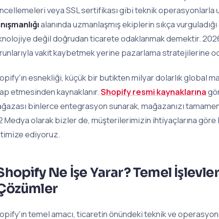
ncellemeleri veya SSL sertifikası gibi teknik operasyonlarla 
nışmanlığı
alanında uzmanlaşmış ekiplerin sıkça vurguladığı 
knolojiye değil doğrudan ticarete odaklanmak demektir. 2026
runlarıyla vakit kaybetmek yerine pazarlama stratejilerine o
opify'ın esnekliği, küçük bir butikten milyar dolarlık global 
tap etmesinden kaynaklanır.
Shopify resmi kaynaklarına
gör
ğazası binlerce entegrasyon sunarak, mağazanızı tamamen ki
2 Medya olarak bizler de, müşterilerimizin ihtiyaçlarına göre
timize ediyoruz.
Shopify Ne İşe Yarar? Temel İşlevler
Çözümler
opify'ın temel amacı, ticaretin önündeki teknik ve operasyonel