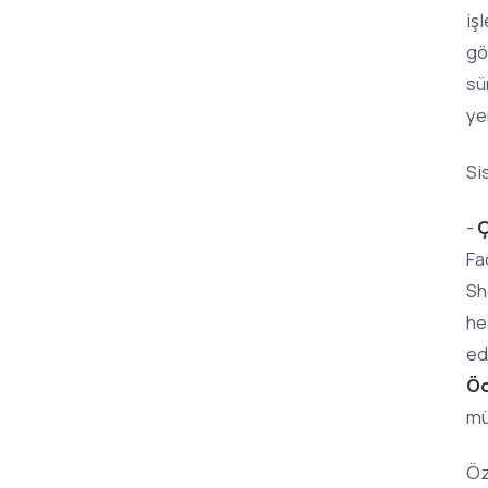
iş
gö
sü
ye
Si
-
Ç
Fa
Sh
he
ed
Öd
mü
Öz