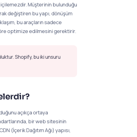
biçilemezdir. Müşterinin bulunduğu
arak değiştiren bu yapı, dönüşüm
aklaşım, bu araçların sadece
re optimize edilmesini gerektirir.
uktur. Shopify, bu iki unsuru
elerdir?
lduğunu açıkça ortaya
dartlarında, bir web sitesinin
 CDN (İçerik Dağıtım Ağı) yapısı,