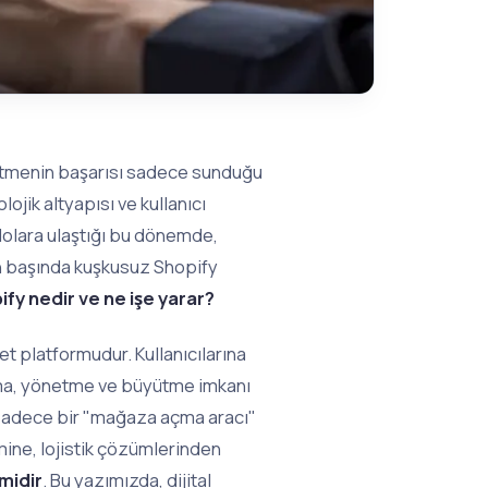
 işletmenin başarısı sadece sunduğu
ojik altyapısı ve kullanıcı
dolara ulaştığı bu dönemde,
rin başında kuşkusuz Shopify
ify nedir ve ne işe yarar?
et platformudur. Kullanıcılarına
rma, yönetme ve büyütme imkanı
 sadece bir "mağaza açma aracı"
mine, lojistik çözümlerinden
emidir
. Bu yazımızda, dijital