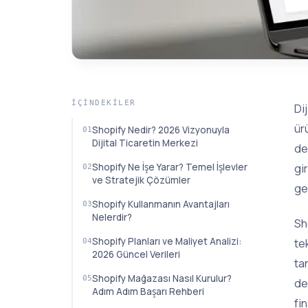
İÇINDEKILER
Di
ür
Shopify Nedir? 2026 Vizyonuyla
Dijital Ticaretin Merkezi
de
gi
Shopify Ne İşe Yarar? Temel İşlevler
ve Stratejik Çözümler
ge
Shopify Kullanmanın Avantajları
Nelerdir?
Sh
Shopify Planları ve Maliyet Analizi:
te
2026 Güncel Verileri
ta
Shopify Mağazası Nasıl Kurulur?
de
Adım Adım Başarı Rehberi
fi