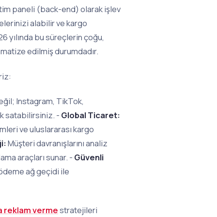
tim paneli (back-end) olarak işlev
elerinizi alabilir ve kargo
26 yılında bu süreçlerin çoğu,
matize edilmiş durumdadır.
riz:
ğil; Instagram, TikTok,
satabilirsiniz. -
Global Ticaret:
imleri ve uluslararası kargo
i:
Müşteri davranışlarını analiz
ama araçları sunar. -
Güvenli
ödeme ağ geçidi ile
na reklam verme
stratejileri