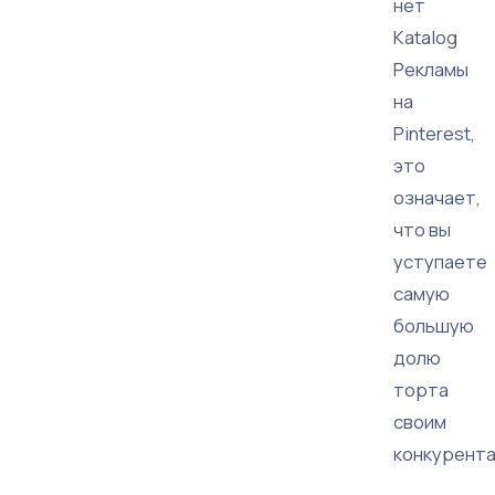
нет
Кatalog
Рекламы
на
Pinterest,
это
означает,
что вы
уступаете
самую
большую
долю
торта
своим
конкурента