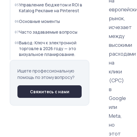
на
Управление бюджетом и ROI в
европейск
Кatalog Рекламе на Pinterest
рынок,
Основные моменты
исчезает
Часто задаваемые вопросы
между
Вывод: Ключ к электронной
высокими
торговле в 2026 году — это
расходами
визуальное планирование.
на
Ищете профессиональную
клики
помощь по этому вопросу?
(CPC)
в
Свяжитесь с нами
Google
или
Meta,
но
этот