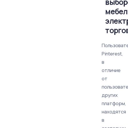
выбор
мебел
элект
торго
Пользоват
Pinterest,
в
отличие
от
пользоват
других
платформ,
находятся
в