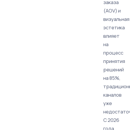
заказа
(AOV) и
визуальная
эстетика
влияет
на
процесс
принятия
решений
на 85%,
традицион
каналов
уже
недостато
С 2026
года