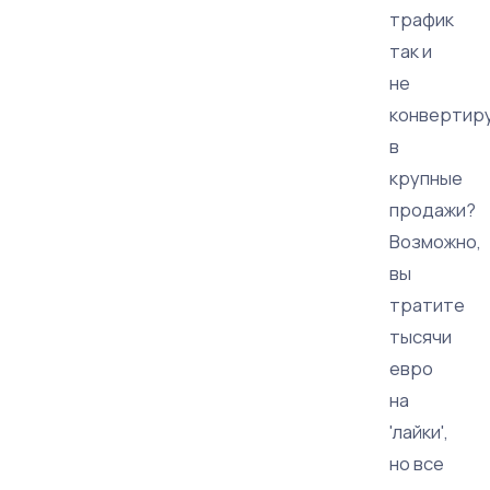
трафик
так и
не
конвертир
в
крупные
продажи?
Возможно,
вы
тратите
тысячи
евро
на
'лайки',
но все