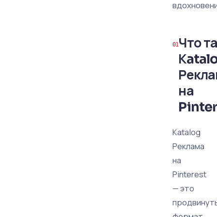
вдохновени
Что т
Кatal
Рекл
на
Pinte
Кatalog
Реклама
на
Pinterest
— это
продвинут
формат