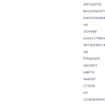
алгоритм
визуальног
распознав
на
основе
искусствен
интеллект
на
Pinterest
сможет
найти
аналог
стола
из
сохраненн