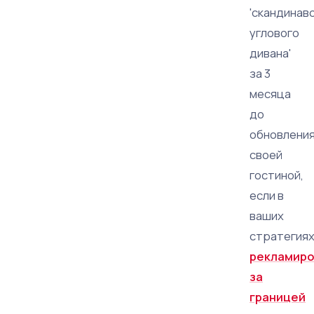
'скандинав
углового
дивана'
за 3
месяца
до
обновлени
своей
гостиной,
если в
ваших
стратегия
рекламиро
за
границей