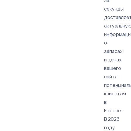
за
секунды
доставляе
актуальну
информац
о
запасах
и ценах
вашего
сайта
потенциал
клиентам
в
Европе.
В 2026
году