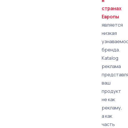
странах
Европы
является
низкая
узнаваемо
бренда.
Кatalog
реклама
представл
ваш
продукт
не как
рекламу,
а как
часть