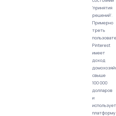
состоянии
'принятия
решений'.
Примерно
треть
пользоват
Pinterest
имеет
доход
домохозяй
свыше
100 000
долларов
и
используе
платформу