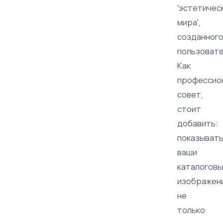
'эстетичес
мира',
созданног
пользовате
Как
профессио
совет,
стоит
добавить:
показыват
ваши
каталогов
изображен
не
только