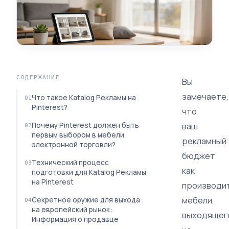
СОДЕРЖАНИЕ
Вы
замечаете,
Что такое Кatalog Рекламы на
Pinterest?
что
ваш
Почему Pinterest должен быть
первым выбором в мебели
рекламный
электронной торговли?
бюджет
Технический процесс
как
подготовки для Кatalog Рекламы
на Pinterest
производи
мебели,
Секретное оружие для выхода
на европейский рынок:
выходящег
Информация о продавце