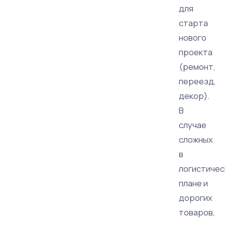
для
старта
нового
проекта
(ремонт,
переезд,
декор).
В
случае
сложных
в
логистиче
плане и
дорогих
товаров,