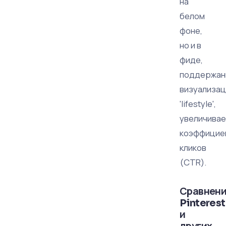
на
белом
фоне,
но и в
фиде,
поддержан
визуализа
'lifestyle',
увеличива
коэффицие
кликов
(CTR).
Сравнен
Pinterest
и