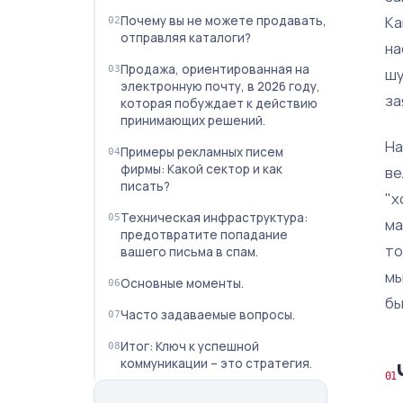
Ка
Почему вы не можете продавать,
отправляя каталоги?
на
Продажа, ориентированная на
шу
электронную почту, в 2026 году,
за
которая побуждает к действию
принимающих решений.
На
Примеры рекламных писем
фирмы: Какой сектор и как
ве
писать?
"х
Техническая инфраструктура:
ма
предотвратите попадание
то
вашего письма в спам.
мы
Основные моменты.
бы
Часто задаваемые вопросы.
Итог: Ключ к успешной
коммуникации – это стратегия.