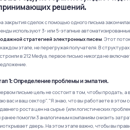
принимающих решений.
а закрытия сделок с помощью одного письма закончилас
енды используют 3- или 5-этапные автоматизированные
одажной стратегией электронных писем
. Этот пото
 каждом этапе, не перегружая получателя. В структурах
строили в 212 Medya, первое письмо никогда не включа
едложение.
тап 1: Определение проблемы и эмпатия.
первом письме цель не состоит в том, чтобы продать, а в
аю вас и ваш сектор". "Я знаю, что вы работаете в этом 
давнего роста цен на сырье (или логистических проблем
 ранее помогли 3 аналогичным компаниям снизить затра
иоткрывает дверь. На этом этапе важно, чтобы вы прав