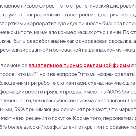
кламное письмо фирмы – это стратегический цифровой
струмент, направленный на построение доверия, перед
спертизы и корпоративную идентичность бизнеса потен
нечном итоге, на начало коммерческих отношений. По с
лжны быть разработаны не как одноразовая рассылка, а
рсонализированной и основанной на данных коммуникаци
овременное
влиятельное письмо рекламной фирмы
фо
просе "кто мы?", но и на вопросе "что мы можем сделать 
блюдениям при работе с клиентами, схемы, начинающие
формации вместо прямых продаж, имеют на 400% более
влеченности, чем классические письма с каталогами. С
нным, 59% принимающих решения признают, что марке
ияют на их решения о покупке. Кроме того, персонализ
,8% более высокий коэффициент открытия по сравнению