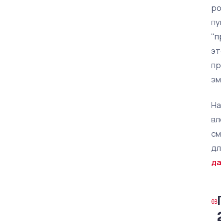
ро
пу
"п
эт
пр
эм
На
вл
см
дл
да