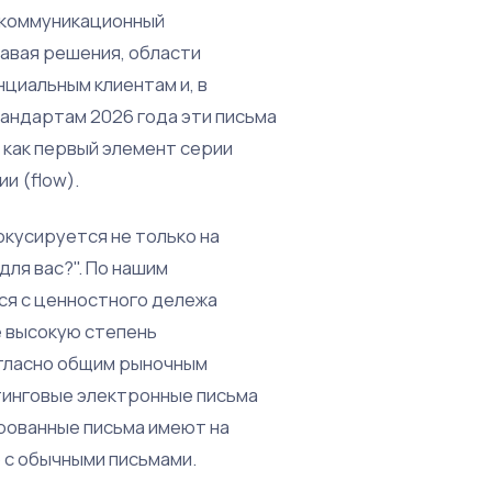
 коммуникационный
авая решения, области
циальным клиентам и, в
тандартам 2026 года эти письма
 как первый элемент серии
и (flow).
кусируется не только на
для вас?". По нашим
ся с ценностного дележа
 высокую степень
огласно общим рыночным
тинговые электронные письма
ированные письма имеют на
 с обычными письмами.