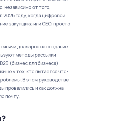
, независимо от того,
 в 2026 году, когда цифровой
ние закупщика или CEO, просто
 тысячи долларов на создание
ользуют методы рассылки
 B2B (бизнес для бизнеса)
 не у тех, кто пытается что-
 проблемы. В этом руководстве
ы провалились и как должна
ю почту.
ы?