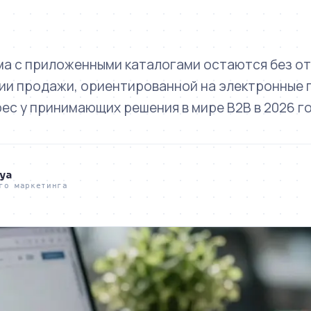
ма с приложенными каталогами остаются без о
гии продажи, ориентированной на электронные 
с у принимающих решения в мире B2B в 2026 го
ya
го маркетинга