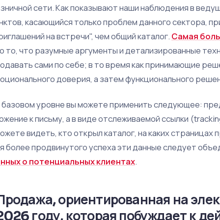
зничной сети. Как показывают наши наблюдения в ведущи
нктов, касающийся только проблем данного сектора, п
риглашений на встречи", чем общий каталог.
Самая боль
о то, что разумные аргументы и детализированные техн
одавать сами по себе; в то время как принимающие ре
оционального доверия, а затем функционального решен
 базовом уровне вы можете применить следующее: пред
ожение к письму, а в виде отслеживаемой ссылки (tracking
ожете видеть, кто открыл каталог, на каких страницах
я более продвинутого успеха эти данные следует объе
нных о потенциальных клиентах
.
Продажа, ориентированная на элек
2026 году, которая побуждает к де