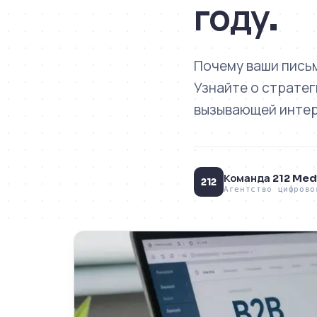
году.
Почему ваши пись
Узнайте о страте
вызывающей интере
Команда 212 Med
212
Агентство цифрово