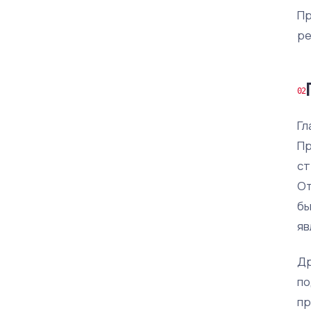
Пр
ре
Гл
Пр
ст
От
бы
яв
Др
по
пр