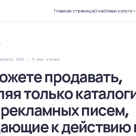
Главная страница
О нас
Наши услуги
Р
апреля 2026 г.
9 мин чтения
можете продавать,
яя только каталоги
 рекламных писем,
ающие к действию 