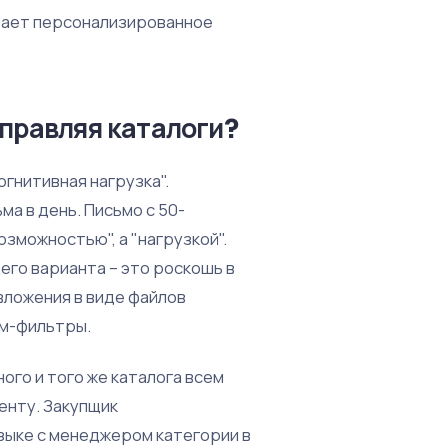
вает персонализированное
тправляя каталоги?
огнитивная нагрузка".
а в день. Письмо с 50-
зможностью", а "нагрузкой".
его варианта – это роскошь в
вложения в виде файлов
ам-фильтры.
ого и того же каталога всем
енту. Закупщик
зыке с менеджером категории в