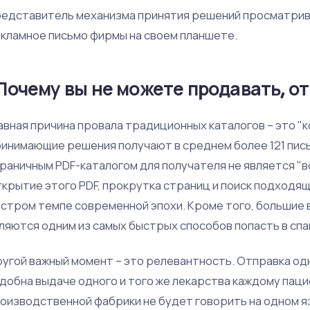
едставитель механизма принятия решений просматри
кламное письмо фирмы на своем планшете.
Почему вы не можете продавать, о
авная причина провала традиционных каталогов – это "к
инимающие решения получают в среднем более 121 письм
раничным PDF-каталогом для получателя не является "во
крытие этого PDF, прокрутка страниц и поиск подходящ
стром темпе современной эпохи. Кроме того, большие 
ляются одним из самых быстрых способов попасть в сп
угой важный момент – это релевантность. Отправка одн
добна выдаче одного и того же лекарства каждому паци
оизводственной фабрики не будет говорить на одном я