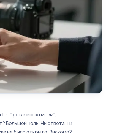
 100 "рекламных писем",
? Большой ноль. Ни ответа, ни
аже не было открыто. Знакомо?