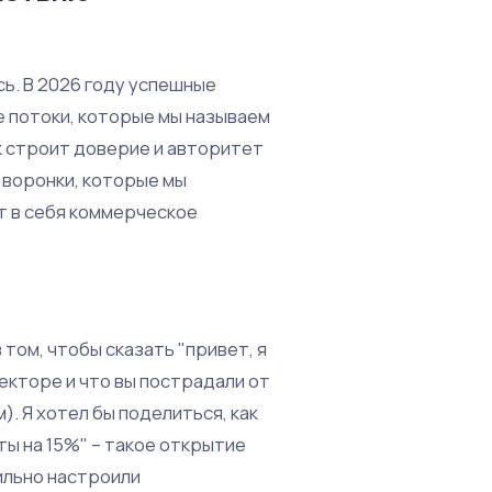
ь. В 2026 году успешные
 потоки, которые мы называем
к строит доверие и авторитет
 воронки, которые мы
ет в себя коммерческое
 том, чтобы сказать "привет, я
секторе и что вы пострадали от
). Я хотел бы поделиться, как
ты на 15%" – такое открытие
ильно настроили