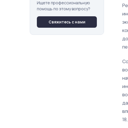
Ищете профессиональную
Ре
помощь по этому вопросу?
ин
эк
Свяжитесь с нами
ко
до
пе
С
во
на
ин
во
да
вл
18