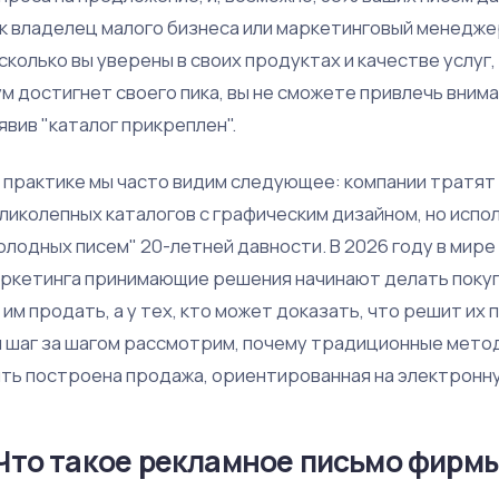
к владелец малого бизнеса или маркетинговый менеджер
сколько вы уверены в своих продуктах и качестве услуг,
м достигнет своего пика, вы не сможете привлечь внима
явив "каталог прикреплен".
 практике мы часто видим следующее: компании тратят
ликолепных каталогов с графическим дизайном, но исп
олодных писем" 20-летней давности. В 2026 году в мире
ркетинга принимающие решения начинают делать покупки
 им продать, а у тех, кто может доказать, что решит их
 шаг за шагом рассмотрим, почему традиционные метод
ть построена продажа, ориентированная на электронну
Что такое рекламное письмо фирм