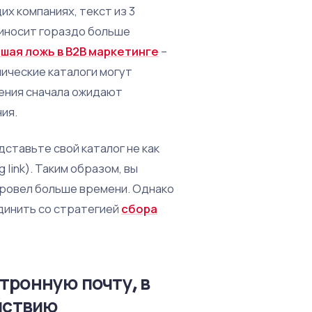
х компаниях, текст из 3
риносит гораздо больше
шая ложь в B2B маркетинге
–
ические каталоги могут
шения сначала ожидают
ия.
ставьте свой каталог не как
 link). Таким образом, вы
 провел больше времени. Однако
динить со стратегией
сбора
тронную почту, в
йствию