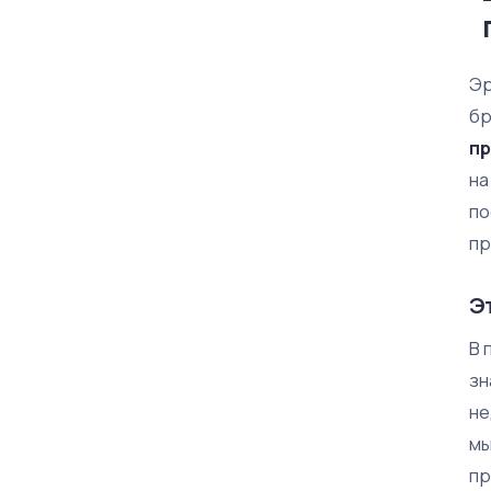
Эр
бр
пр
на
по
пр
Э
В 
зн
не
мы
пр