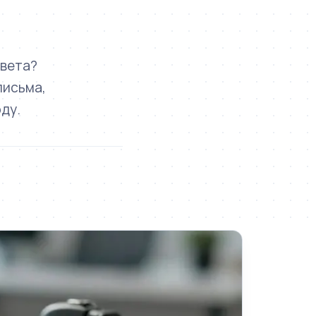
твета?
письма,
ду.