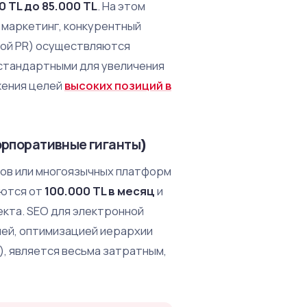
0 TL до 85.000 TL
. На этом
 маркетинг, конкурентный
вой PR) осуществляются
стандартными для увеличения
жения целей
высоких позиций в
орпоративные гиганты)
тов или многоязычных платформ
аются от
100.000 TL в месяц
и
екта. SEO для электронной
ией, оптимизацией иерархии
, является весьма затратным,