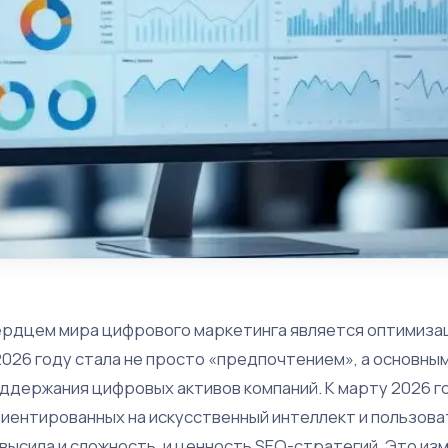
рдцем мира цифрового маркетинга является оптимизац
2026 году стала не просто «предпочтением», а основны
ддержания цифровых активов компаний. К марту 2026 г
иентированных на искусственный интеллект и пользова
высила и сложность, и ценность SEO-стратегий. Это и