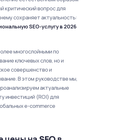
ый критический вопрос для
нему сохраняет актуальность:
ональную SEO-услугу в 2026
более многослойными по
ание ключевых слов, но и
еское совершенство и
вание. В этом руководстве мы,
 проанализируем актуальные
ту инвестиций (ROI) для
глобальных e-commerce
 цены на SEO в