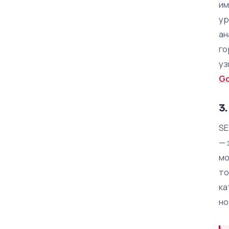
им
ур
ан
го
уз
Go
3
SE
— 
мо
то
ка
но