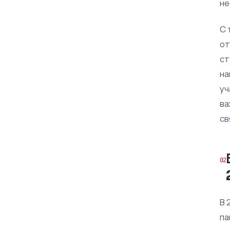
не
С 
от
ст
на
уч
ва
св
В 
па