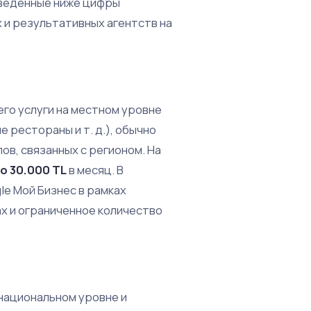
иведенные ниже цифры
и результативных агентств на
го услуги на местном уровне
 рестораны и т. д.), обычно
ов, связанных с регионом. На
до 30.000 TL
в месяц. В
e Мой Бизнес в рамках
ах и ограниченное количество
национальном уровне и