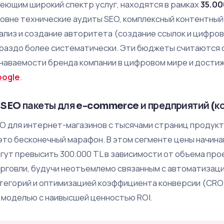
еющим широкий спектр услуг, находятся в рамках
35.00
овне технические аудиты SEO, комплексный контентный
ализ и создание авторитета (создание ссылок и цифро
раздо более систематически. Эти бюджеты считаются 
наваемости бренда компании в цифровом мире и дости
ogle
.
. SEO пакеты для e-commerce и предприятий (к
O для интернет-магазинов с тысячами страниц продук
это бесконечный марафон. В этом сегменте цены начин
гут превысить 300.000 TL в зависимости от объема про
рговли, будучи неотъемлемо связанным с автоматизац
тегорий и оптимизацией коэффициента конверсии (CRO)
 моделью с наивысшей ценностью ROI.