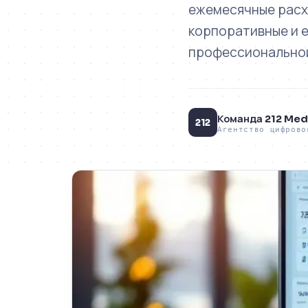
ежемесячные расхо
корпоративные и e
профессиональной
Команда 212 Med
212
Агентство цифрово