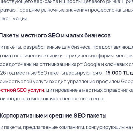
ществующего веб-сайта и широты целевого рынка. Пр
ражают средние рыночные значения профессиональных 
нке Турции.
. Пакеты местного SEO и малых бизнесов
и пакеты, разработанные для бизнеса, предоставляюще
томатологические клиники, юридические фирмы, местные
средоточены на оптимизации карт Google и ключевых сл
26 год местные SEO пакеты варьируются от
15.000 TL 
оимость этой услуги входит управление профилем Googl
стной SEO услуги
, цитирование в местных справочник
оизводства высококачественного контента.
. Корпоративные и средние SEO пакеты
и пакеты, предлагаемые компаниям, конкурирующим на 