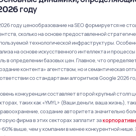
2026 году
2026 году ценообразование на SEO формируется не сто
ентств, сколько на основе предоставленной стратегич
пользуемой технологической инфраструктуры. Особенн
ализа на основе искусственного интеллекта и процессы 
ль в определении базовых цен. Главное, что определяет
оздание контента» агентством, но и семантическая опт
ответствии со стандартами алгоритмов Google 2026 го
овень конкуренции составляет второй крупный столп ц
кторах, таких как «YMYL» (Ваши деньги, ваша жизнь), так
равоохранение, создание авторитета значительно боле
торую фирма в этих секторах заплатит за
корпоративн
-60% выше, чем у компании в менее конкурентной нише. 