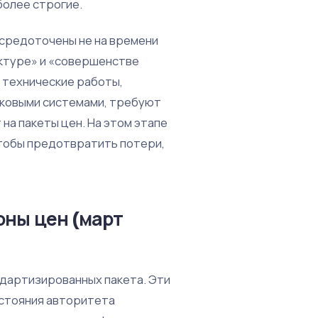
более строгие.
осредоточены не на времени
ектуре» и «совершенстве
 технические работы,
сковыми системами, требуют
на пакеты цен. На этом этапе
тобы предотвратить потери,
оны цен (март
ндартизированных пакета. Эти
остояния авторитета