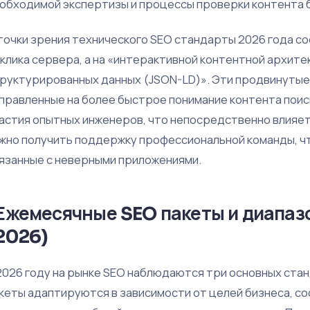
обходимой экспертизы и процессы проверки контента 
точки зрения технического SEO стандарты 2026 года с
клика сервера, а на «интерактивной контентной архит
руктурированных данных (JSON-LD)». Эти продвинутые
правленные на более быстрое понимание контента пои
астия опытных инженеров, что непосредственно влияет 
жно получить поддержку профессиональной команды, ч
язанные с неверными приложениями.
Ежемесячные SEO пакеты и диапаз
2026)
2026 году на рынке SEO наблюдаются три основных ста
кеты адаптируются в зависимости от целей бизнеса, с