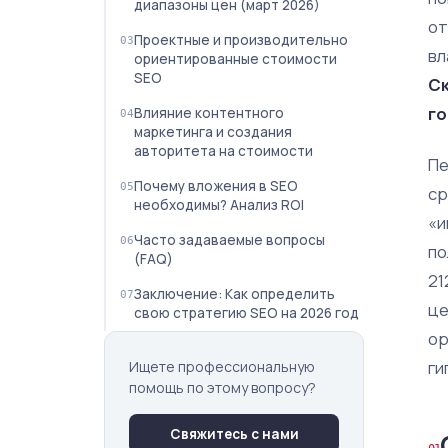
диапазоны цен (март 2026)
от
Проектные и производительно
вл
ориентированные стоимости
SEO
Ск
го
Влияние контентного
маркетинга и создания
авторитета на стоимости
Пе
Почему вложения в SEO
ср
необходимы? Анализ ROI
«и
Часто задаваемые вопросы
по
(FAQ)
21
Заключение: Как определить
це
свою стратегию SEO на 2026 год
ор
ги
Ищете профессиональную
помощь по этому вопросу?
Свяжитесь с нами