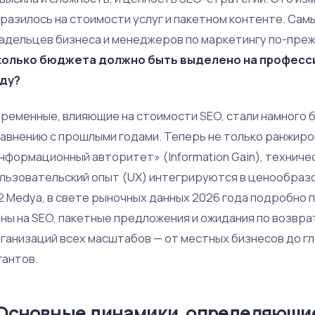
разилось на стоимости услуг и пакетном контенте. Сам
адельцев бизнеса и менеджеров по маркетингу по-преж
олько бюджета должно быть выделено на професси
ду?
ременные, влияющие на стоимости SEO, стали намного 
авнению с прошлыми годами. Теперь не только ранжиров
нформационный авторитет» (Information Gain), технич
льзовательский опыт (UX) интегрируются в ценообразо
2 Medya, в свете рыночных данных 2026 года подробно
ны на SEO, пакетные предложения и ожидания по возвра
ганизаций всех масштабов — от местных бизнесов до 
гантов.
Основные динамики, определяющие