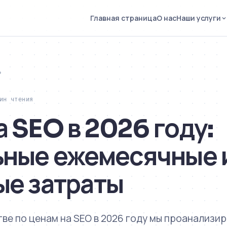
Главная страница
О нас
Наши услуги
Р
ин чтения
 SEO в 2026 году:
ьные ежемесячные 
ые затраты
ве по ценам на SEO в 2026 году мы проанализи