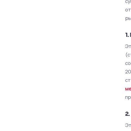
су
от
ры
1
Эт
(с
со
20
ст
ме
пр
2
Эт