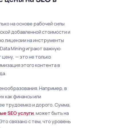
лько на основе рабочей силы
еской добавленной стоимости и
о лицензии на инструменты
Data Mining играют важную
 цену, — это не только
имизация этого контента в
да.
енообразования. Например, в
их как финансы или
е трудоемко и дорого. Сумма,
ые SEO услуги
, может быть на
Это связано с тем, что уровень