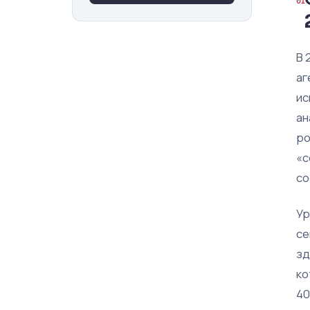
В 
аг
ис
ан
ро
«с
со
Ур
се
зд
ко
40