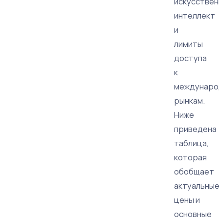
искусстве
интеллект
и
лимиты
доступа
к
междунар
рынкам.
Ниже
приведена
таблица,
которая
обобщает
актуальны
цены и
основные