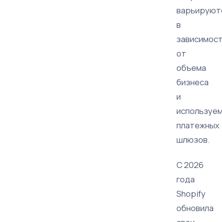
варьируют
в
зависимос
от
объема
бизнеса
и
используе
платежных
шлюзов.
С 2026
года
Shopify
обновила