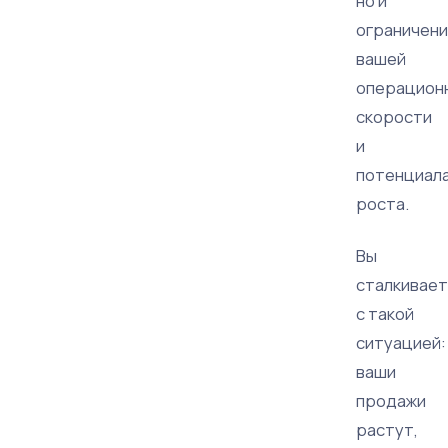
но и
ограничен
вашей
операцион
скорости
и
потенциал
роста.
Вы
сталкивае
с такой
ситуацией:
ваши
продажи
растут,