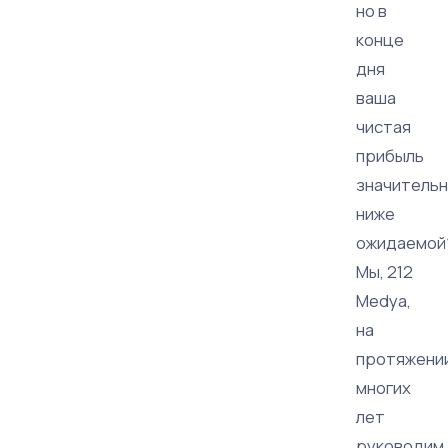
но в
конце
дня
ваша
чистая
прибыль
значитель
ниже
ожидаемой
Мы, 212
Medya,
на
протяжени
многих
лет
руководим