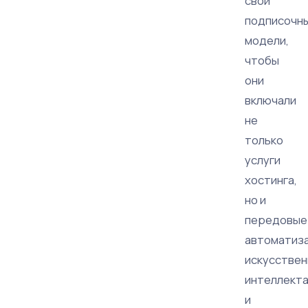
свои
подписочн
модели,
чтобы
они
включали
не
только
услуги
хостинга,
но и
передовые
автоматиз
искусствен
интеллект
и