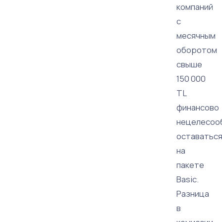
компаний
с
месячным
оборотом
свыше
150 000
TL
финансово
нецелесоо
оставатьс
на
пакете
Basic.
Разница
в