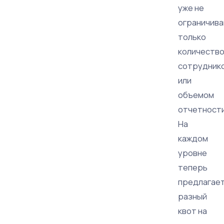
уже не
ограничив
только
количеств
сотрудник
или
объемом
отчетности
На
каждом
уровне
теперь
предлагае
разный
квот на