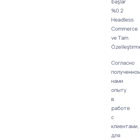
başlar
%0.2
Headless
Commerce
ve Tam
Özelleştirm
Согласно
полученно
нами
опыту
в
работе
с
клиентами,
для