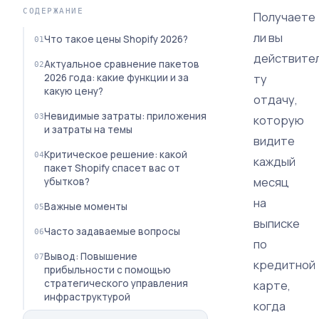
СОДЕРЖАНИЕ
Получаете
ли вы
Что такое цены Shopify 2026?
действите
Актуальное сравнение пакетов
ту
2026 года: какие функции и за
какую цену?
отдачу,
Невидимые затраты: приложения
которую
и затраты на темы
видите
Критическое решение: какой
каждый
пакет Shopify спасет вас от
месяц
убытков?
на
Важные моменты
выписке
Часто задаваемые вопросы
по
Вывод: Повышение
кредитной
прибыльности с помощью
стратегического управления
карте,
инфраструктурой
когда