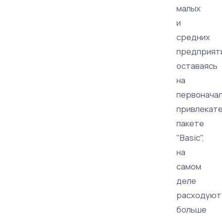
малых
и
средних
предприят
оставаясь
на
первонача
привлекат
пакете
"Basic",
на
самом
деле
расходуют
больше