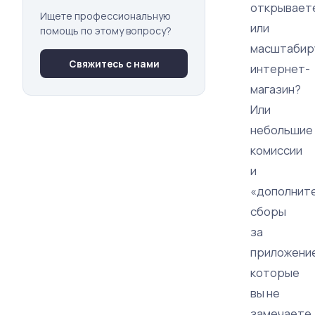
открывает
Ищете профессиональную
или
помощь по этому вопросу?
масштабир
Свяжитесь с нами
интернет-
магазин?
Или
небольшие
комиссии
и
«дополнит
сборы
за
приложение
которые
вы не
замечаете