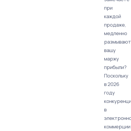
при
каждой
продаже,
медленно
размывают
вашу
маржу
прибыли?
Поскольку
в 2026
году
конкуренц
в
электронн
коммерции