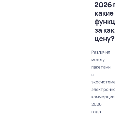
2026 
какие
функц
за ка
цену?
Различия
между
пакетами
в
экосистем
электронн
коммерции
2026
года