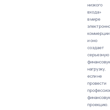
низкого
входа»
в мире
электронн
коммерции
и оно
создает
серьезную
финансову
нагрузку,
если не
провести
профессио
финансову
проекцию.