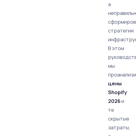
а
неправиль
сформиров
стратегия
инфрастру
В этом
руководст
мы
проанализ
цены
Shopify
2026
и
те
скрытые
затраты,