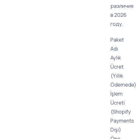
различия
в 2026
году.
Paket
Adı
Aylık
Ücret
(Yıllık
Ödemede)
İşlem
Ücreti
(Shopify
Payments
Dışı)
Öne