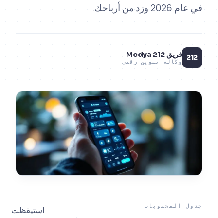
 من أرباحك.
فريق 212 Medya
وكالة تسويق رقمي
المحتويات
استيقظت