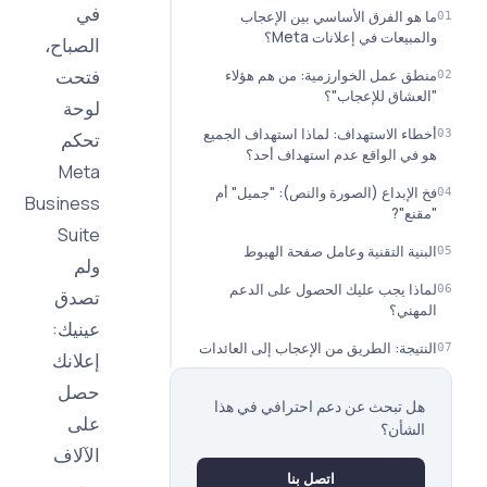
في
و الفرق الأساسي بين الإعجاب
يعات في إعلانات Meta؟
الصباح،
فتحت
 عمل الخوارزمية: من هم هؤلاء
شاق للإعجاب"؟
لوحة
ء الاستهداف: لماذا استهداف الجميع
تحكم
ي الواقع عدم استهداف أحد؟
Meta
لإبداع (الصورة والنص): "جميل" أم
Business
ع"?
Suite
ية التقنية وعامل صفحة الهبوط
ولم
ا يجب عليك الحصول على الدعم
تصدق
ني؟
عينيك:
يجة: الطريق من الإعجاب إلى العائدات
إعلانك
حصل
 تبحث عن دعم احترافي في هذا
على
شأن؟
الآلاف
اتصل بنا
من