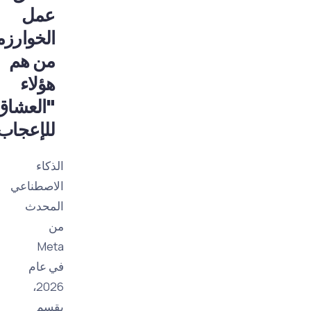
عمل
الخوارزمية:
من هم
هؤلاء
"العشاق
للإعجاب"؟
الذكاء
الاصطناعي
المحدث
من
Meta
في عام
2026،
يقسم