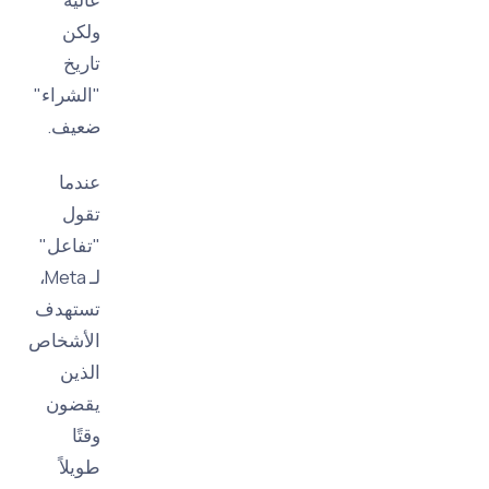
ولكن
تاريخ
"الشراء"
ضعيف.
عندما
تقول
"تفاعل"
لـ Meta،
تستهدف
الأشخاص
الذين
يقضون
وقتًا
طويلاً