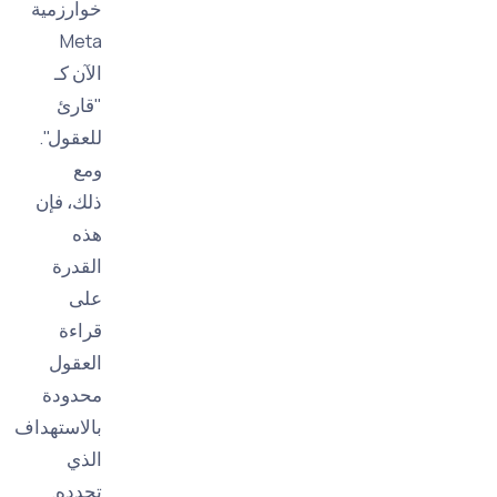
خوارزمية
Meta
الآن كـ
"قارئ
للعقول".
ومع
ذلك، فإن
هذه
القدرة
على
قراءة
العقول
محدودة
بالاستهداف
الذي
تحدده.