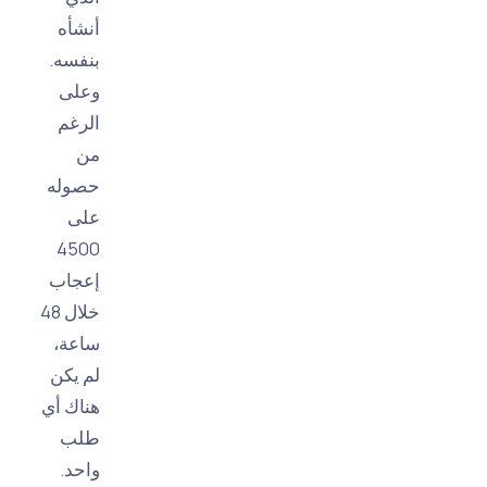
أنشأه
بنفسه.
وعلى
الرغم
من
حصوله
على
4500
إعجاب
خلال 48
ساعة،
لم يكن
هناك أي
طلب
واحد.