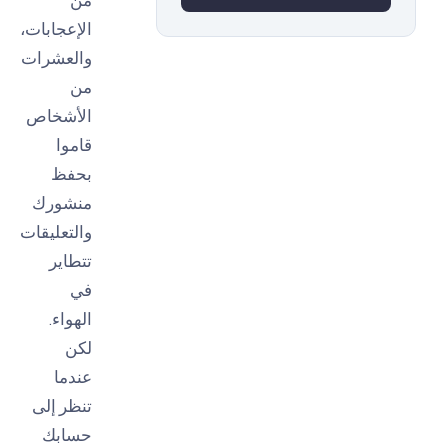
الإعجابات،
والعشرات
من
الأشخاص
قاموا
بحفظ
منشورك
والتعليقات
تتطاير
في
الهواء.
لكن
عندما
تنظر إلى
حسابك