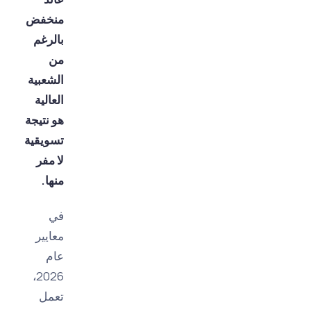
منخفض
بالرغم
من
الشعبية
العالية
هو نتيجة
تسويقية
لا مفر
منها.
في
معايير
عام
2026،
تعمل