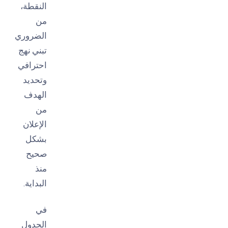
النقطة،
من
الضروري
تبني نهج
احترافي
وتحديد
الهدف
من
الإعلان
بشكل
صحيح
منذ
البداية.
في
الجدول