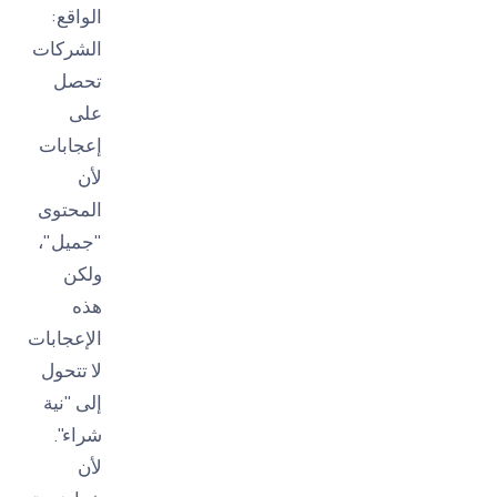
الواقع:
الشركات
تحصل
على
إعجابات
لأن
المحتوى
"جميل"،
ولكن
هذه
الإعجابات
لا تتحول
إلى "نية
شراء".
لأن