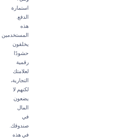
استمارة
الدفع.
هذه
المستخدمين
يخلقون
حشودًا
رقمية
لعلامتك
التجارية،
لكنهم لا
يضعون
المال
في
صندوقك.
في هذه