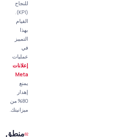
للنجاح
(KPI).
القيام
بهذا
التمييز
في
عمليات
إعلانات
Meta
يمنع
إهدار
80% من
ميزانيتك.
منطق