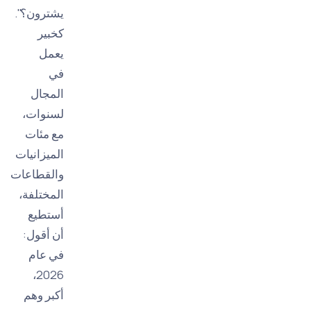
يشترون؟".
كخبير
يعمل
في
المجال
لسنوات،
مع مئات
الميزانيات
والقطاعات
المختلفة،
أستطيع
أن أقول:
في عام
2026،
أكبر وهم