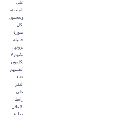
على
المنصة،
ويعجبون
بكل
صورة
جميلة
يرونها،
لكنهم لا
يكلفون
أنفسهم
عناء
النقر
على
رابط
الإعلان
وملء