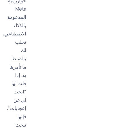
خوارزمية
Meta
المدعومة
بالذكاء
الاصطناعي،
تجلب
لك
بالضبط
ما تأمرها
به. إذا
قلت لها
"ابحث
لي عن
إعجابات"،
فإنها
تبحث