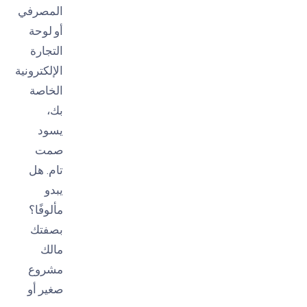
المصرفي
أو لوحة
التجارة
الإلكترونية
الخاصة
بك،
يسود
صمت
تام. هل
يبدو
مألوفًا؟
بصفتك
مالك
مشروع
صغير أو