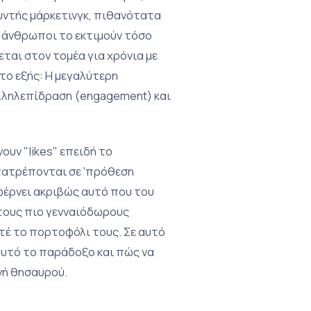
θυντής μάρκετινγκ, πιθανότατα
ι άνθρωποι το εκτιμούν τόσο
εται στον τομέα για χρόνια με
το εξής: Η μεγαλύτερη
αλληλεπίδραση (engagement) και
ουν "likes" επειδή το
μετατρέπονται σε 'πρόθεση
 φέρνει ακριβώς αυτό που του
ει τους πιο γενναιόδωρους
οτέ το πορτοφόλι τους. Σε αυτό
αυτό το παράδοξο και πώς να
νή θησαυρού.