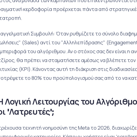
στος ανά μονάδα των καμπανιών που επικεντρώνονται στη
αγματική κερδοφορία προέρχεται πάντα από στρατηγικέ
τατροπή.
αγγελματική Συμβουλή: Όταν ρυθμίζετε το σύνολο διαφημ
ωλήσεις" (Sales) αντί του "Αλληλεπίδρασης" (Engagement
μπεριφορά του αλγόριθμου. Αν ο στόχος σας δεν είναι η 
τζίρος, θα πρέπει να σταματήσετε αμέσως να βλέπετε τον 
ιτυχίας (KPI). Κάνοντας αυτή τη διάκριση στις διαδικασίε
οτρέψετε το 80% του προϋπολογισμού σας από το να κατ
Η Λογική Λειτουργίας του Αλγόριθμου
οι 'Λατρευτές';
τρέχουσα τεχνητή νοημοσύνη της Meta το 2026, διαχωρίζε
μπεριφορικές κατηγορίες. Κάποιοι χρήστες είναι 'scrollers'