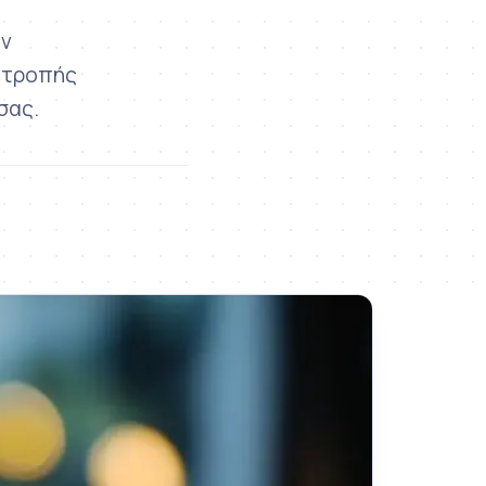
υν
ατροπής
σας.