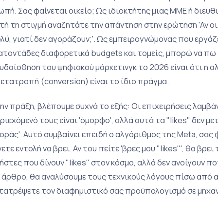
ωπή. Σας φαίνεται οικείο; Ως ιδιοκτήτης μιας ΜΜΕ ή διευ
τή τη στιγμή αναζητάτε την απάντηση στην ερώτηση 'Αν ο
λύ, γιατί δεν αγοράζουν;'. Ως εμπειρογνώμονας που εργάζ
ατοντάδες διαφορετικά budgets και τομείς, μπορώ να πω 
υδαίσθηση του ψηφιακού μάρκετινγκ το 2026 είναι ότι η 
μετατροπή (conversion) είναι το ίδιο πράγμα.
ην πράξη, βλέπουμε συχνά το εξής: Οι επιχειρήσεις λαμβάν
ριεχόμενό τους είναι 'όμορφο', αλλά αυτά τα "likes" δεν 
οράς'. Αυτό συμβαίνει επειδή ο αλγόριθμος της Meta, σας
νετε εντολή να βρει. Αν του πείτε 'βρες μου "likes"', θα βρ
ήστες που δίνουν "likes" στον κόσμο, αλλά δεν ανοίγουν π
 άρθρο, θα αναλύσουμε τους τεχνικούς λόγους πίσω από 
τατρέψετε τον διαφημιστικό σας προϋπολογισμό σε μηχα