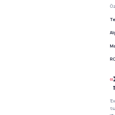
Öz
Te
Al
Ma
RO
Έν
τω