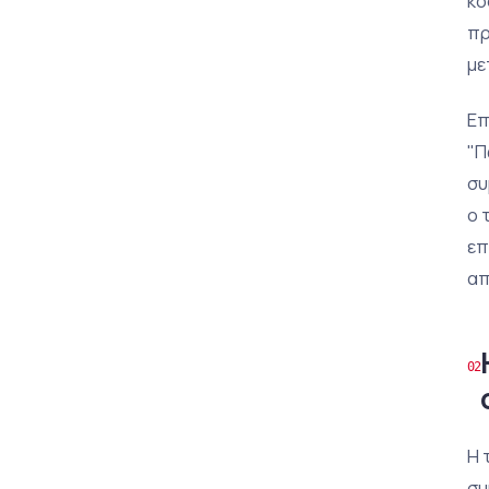
κό
πρ
με
Επ
"Π
συ
ο 
επ
απ
Η 
συ