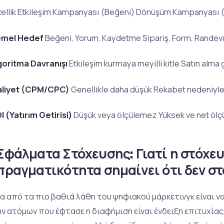
ellik Etkileşim Kampanyası (Beğeni) Dönüşüm Kampanyası (
mel Hedef
Beğeni, Yorum, Kaydetme Sipariş, Form, Randev
goritma Davranışı
Etkileşim kurmaya meyilli kitle Satın alma 
liyet (CPM/CPC)
Genellikle daha düşük Rekabet nedeniyl
I (Yatırım Getirisi)
Düşük veya ölçülemez Yüksek ve net ölçü
Σφάλματα Στόχευσης: Γιατί η στόχε
πραγματικότητα σημαίνει ότι δεν στ
α από τα πιο βαθιά λάθη του ψηφιακού μάρκετινγκ είναι ν
ν ατόμων που έφτασε η διαφήμιση είναι ένδειξη επιτυχίας