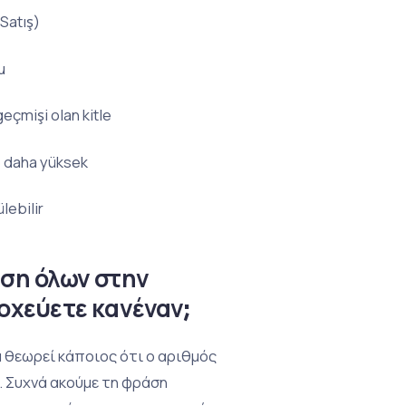
Satış)
u
geçmişi olan kitle
e daha yüksek
lebilir
υση όλων στην
οχεύετε κανέναν;
α θεωρεί κάποιος ότι ο αριθμός
. Συχνά ακούμε τη φράση