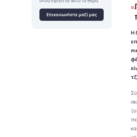
υποστήριξη σε αυτό το θέμα;
Επικοινωνήστε μαζί μας
Η 
επ
me
φέ
εί
τζ
Σύ
σκ
(o
πε
κα