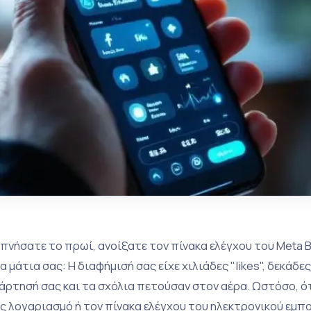
πνήσατε το πρωί, ανοίξατε τον πίνακα ελέγχου του Meta B
α μάτια σας: Η διαφήμισή σας είχε χιλιάδες "likes", δεκάδ
άρτησή σας και τα σχόλια πετούσαν στον αέρα. Ωστόσο, ό
ς λογαριασμό ή τον πίνακα ελέγχου του ηλεκτρονικού εμπ