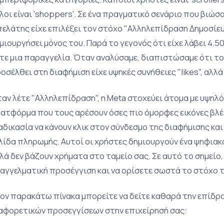
λοι είναι 'shoppers'. Σε ένα πραγματικό σενάριο που βιώσ
πελάτης είχε επιλέξει τον στόχο "Αλληλεπίδραση Δημοσίευ
μιουργήσει μόνος του. Παρά το γεγονός ότι είχε λάβει 4.50
τε μια παραγγελία. Όταν αναλύσαμε, διαπιστώσαμε ότι το
οσέλθει στη διαφήμιση είχε υψηκές συνήθειες "likes", αλ
αν λέτε "Αλληλεπίδραση", η Meta στοχεύει άτομα με υψηλ
ατφόρμα που τους αρέσουν όσες πιο όμορφες εικόνες βλέ
αδικασία να κάνουν κλικ στον σύνδεσμο της διαφήμισης κ
λίδα πληρωμής. Αυτοί οι χρήστες δημιουργούν ένα ψηφιακό
λά δεν βάζουν χρήματα στο ταμείο σας. Σε αυτό το σημείο, 
αγγελματική προσέγγιση και να ορίσετε σωστά το στόχο τ
ον παρακάτω πίνακα μπορείτε να δείτε καθαρά την επίδρ
αφορετικών προσεγγίσεων στην επιχείρησή σας: