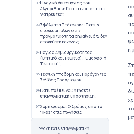
Η Λογική Λειτουργίας του
σι
Αλγόριθμου: Ποιοι είναι αυτοί οι
'Λατρευτές';
αυ
πο
Σφάλματα Στόχευσης: Γιατί η
στόχευση όλων στην
εκ
πραγματικότητα σημαίνει ότι δεν
ψε
στοχεύετε κανέναν;
η 
Παγίδα Δημιουργικότητας
(Οπτικό και Κείμενο): 'Όμορφο' ή
'Πειστικό';
Στ
πε
Τεχνική Υποδομή και Παράγοντες
Σελίδας Προορισμού
αγ
Γιατί πρέπει να ζητήσετε
δί
επαγγελματική υποστήριξη;
χρ
Συμπέρασμα: Ο δρόμος από τα
το
"likes" στις πωλήσεις
με
Αναζητάτε επαγγελματική