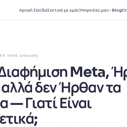
Blog
Αρχική Σελίδα
Σχετικά με εμάς
Υπηρεσίες μας
Επ
6
9 λεπτά ανάγνωσης
 Διαφήμιση Meta, Ή
 αλλά δεν Ήρθαν τα
 — Γιατί Είναι
ετικά;