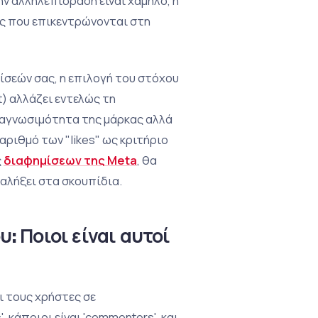
ν αλληλεπίδραση είναι χαμηλό, η
ς που επικεντρώνονται στη
ίσεών σας, η επιλογή του στόχου
) αλλάζει εντελώς τη
αναγνωσιμότητα της μάρκας αλλά
αριθμό των "likes" ως κριτήριο
ς
διαφημίσεων της Meta
, θα
αλήξει στα σκουπίδια.
: Ποιοι είναι αυτοί
ι τους χρήστες σε
, κάποιοι είναι 'commenters', και