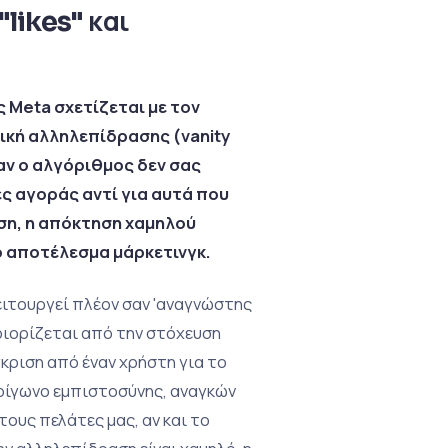
"likes" και
ς Meta σχετίζεται με τον
τρική αλληλεπίδρασης (vanity
ταν ο αλγόριθμος δεν σας
ς αγοράς αντί για αυτά που
ιση, η απόκτηση χαμηλού
ο αποτέλεσμα μάρκετινγκ.
ειτουργεί πλέον σαν 'αναγνώστης
ριορίζεται από την στόχευση
έγκριση από έναν χρήστη για το
τρίγωνο εμπιστοσύνης, αναγκών
τους πελάτες μας, αν και το