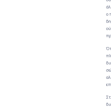
άλ
ο 
δη
ού
πρ
Ότ
πλ
δι
σε
αλ
επ
Στ
δι