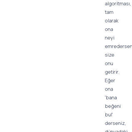
algoritması,
tam
olarak
ona
neyi
emredersen
size
onu
getirir.
Eğer
ona
'bana
beğeni
bul'
derseniz,
dünyadaki