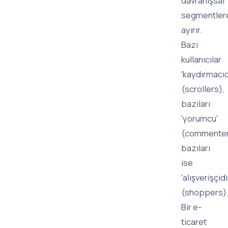
davranışsal
segmentler
ayırır.
Bazı
kullanıcılar
'kaydırmacıd
(scrollers),
bazıları
'yorumcu'
(commenter
bazıları
ise
'alışverişçidi
(shoppers)
Bir e-
ticaret