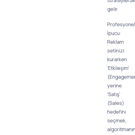
stratejilerd
gelir.
Profesyone
İpucu:
Reklam
setinizi
kurarken
'Etkileşim'
(Engageme
yerine
'Satış'
(Sales)
hedefini
seçmek,
algoritmanı