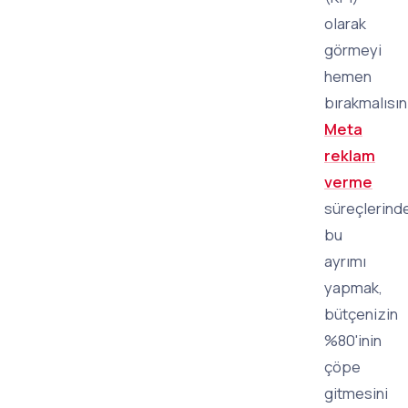
olarak
görmeyi
hemen
bırakmalısın
Meta
reklam
verme
süreçlerind
bu
ayrımı
yapmak,
bütçenizin
%80'inin
çöpe
gitmesini