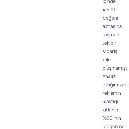
içinde
4.500
beğeni
almasına
rağmen
tek bir
sipariş
bile
oluşmamıştı
Analiz
ettiğimizde,
reklamın
ulaştığı
kitlenin
%90'ının
'beğenme'