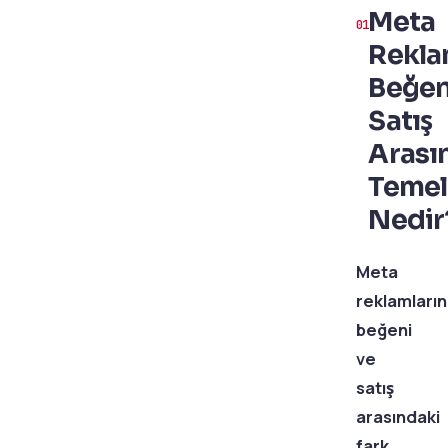
Meta
Rekla
Beğen
Satış
Arası
Temel
Nedir
Meta
reklamları
beğeni
ve
satış
arasındaki
fark,