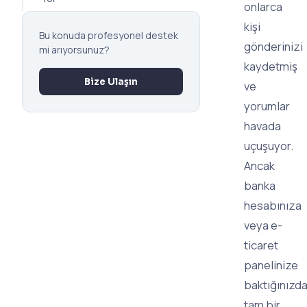
onlarca
kişi
Bu konuda profesyonel destek
gönderinizi
mi arıyorsunuz?
kaydetmiş
Bize Ulaşın
ve
yorumlar
havada
uçuşuyor.
Ancak
banka
hesabınıza
veya e-
ticaret
panelinize
baktığınızd
tam bir