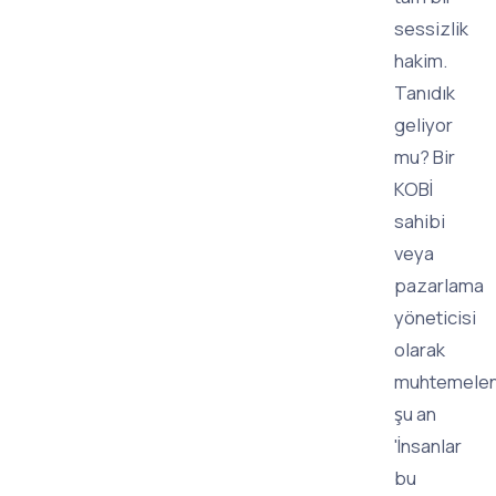
sessizlik
hakim.
Tanıdık
geliyor
mu? Bir
KOBİ
sahibi
veya
pazarlama
yöneticisi
olarak
muhtemele
şu an
'İnsanlar
bu