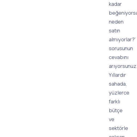
kadar
beğeniyors
neden
satın
almıyorlar?'
sorusunun
cevabını
arıyorsunuz
Yıllardır
sahada,
yüzlerce
farklı
bütçe
ve
sektörle
çalışan