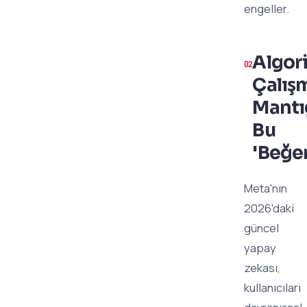
engeller.
Algor
Çalış
Mantı
Bu
'Beğen
Meta'nın
2026'daki
güncel
yapay
zekası,
kullanıcıları