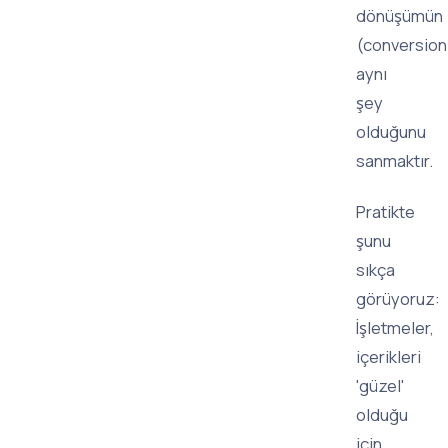
dönüşümün
(conversion
aynı
şey
olduğunu
sanmaktır.
Pratikte
şunu
sıkça
görüyoruz:
İşletmeler,
içerikleri
'güzel'
olduğu
için