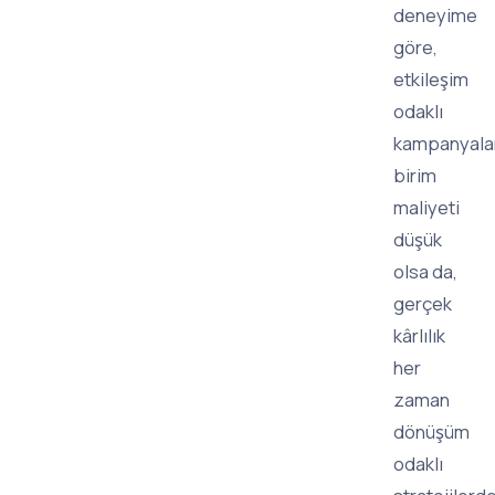
deneyime
göre,
etkileşim
odaklı
kampanyala
birim
maliyeti
düşük
olsa da,
gerçek
kârlılık
her
zaman
dönüşüm
odaklı