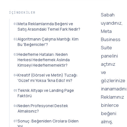
İÇINDEKILER
Sabah
uyandınız,
Meta Reklamlarında Beğeni ve
Satış Arasındaki Temel Fark Nedir?
Meta
Business
Algoritmanın Çalışma Mantığı: Kim
Bu 'Beğeniciler'?
Suite
Hedefleme Hataları: Neden
panelini
Herkesi Hedeflemek Aslında
açtınız
Kimseyi Hedeflememektir?
ve
Kreatif (Görsel ve Metin) Tuzağı:
gözlerinize
'Güzel' mi Yoksa 'İkna Edici' mi?
inanamadını
Teknik Altyapı ve Landing Page
Faktörü
Reklamınız
binlerce
Neden Profesyonel Destek
Almalısınız?
beğeni
almış,
Sonuç: Beğeniden Cirolara Giden
Yol