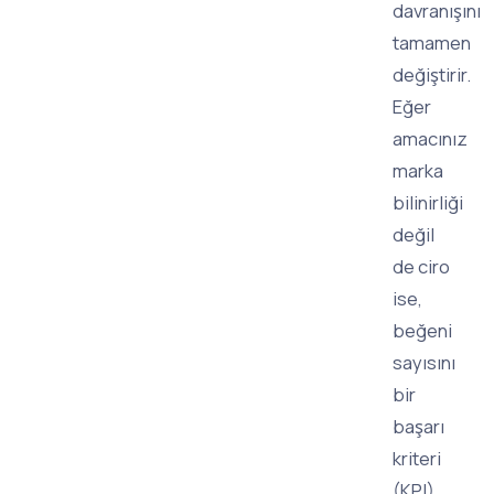
davranışını
tamamen
değiştirir.
Eğer
amacınız
marka
bilinirliği
değil
de ciro
ise,
beğeni
sayısını
bir
başarı
kriteri
(KPI)