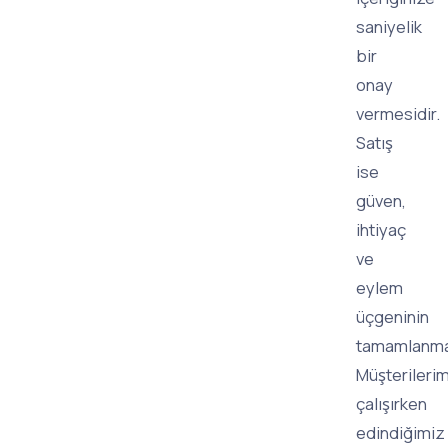
saniyelik
bir
onay
vermesidir.
Satış
ise
güven,
ihtiyaç
ve
eylem
üçgeninin
tamamlanmas
Müşterilerim
çalışırken
edindiğimiz