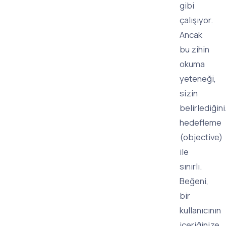
gibi
çalışıyor.
Ancak
bu zihin
okuma
yeteneği,
sizin
belirlediğin
hedefleme
(objective)
ile
sınırlı.
Beğeni,
bir
kullanıcının
içeriğinize