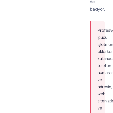
de
bakıyor.
Profesy
İpucu:
İşletmen
eklerke
kullanac
telefon
numaras
ve
adresin,
web
sitenizd
ve