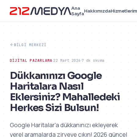
Ana
Hakkımızda
Hizmetlerim
Sayfa
BILGI MERKEZI
DIJITAL PAZARLAMA
22 Mart 2026
7 dk okuma
Dükkanınızı Google
Haritalara Nasıl
Eklersiniz? Mahalledeki
Herkes Sizi Bulsun!
Google Haritalar'a dükkanınızı ekleyerek
yerel aramalarda zirveye çıkın! 2026 güncel