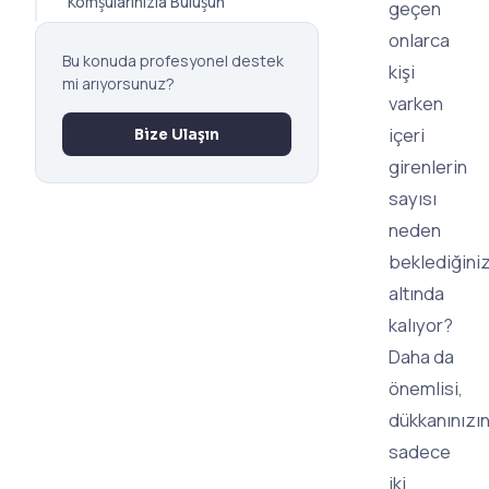
Komşularınızla Buluşun
geçen
onlarca
Bu konuda profesyonel destek
kişi
mi arıyorsunuz?
varken
içeri
Bize Ulaşın
girenlerin
sayısı
neden
beklediğiniz
altında
kalıyor?
Daha da
önemlisi,
dükkanınızı
sadece
iki