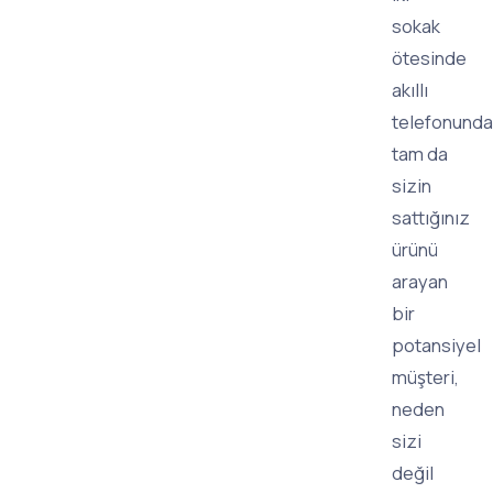
sokak
ötesinde
akıllı
telefonund
tam da
sizin
sattığınız
ürünü
arayan
bir
potansiyel
müşteri,
neden
sizi
değil