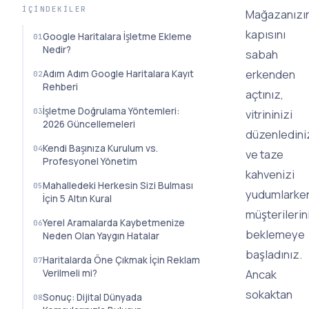
İÇINDEKILER
Mağazanızı
kapısını
Google Haritalara İşletme Ekleme
Nedir?
sabah
erkenden
Adım Adım Google Haritalara Kayıt
Rehberi
açtınız,
İşletme Doğrulama Yöntemleri:
vitrininizi
2026 Güncellemeleri
düzenledini
Kendi Başınıza Kurulum vs.
ve taze
Profesyonel Yönetim
kahvenizi
Mahalledeki Herkesin Sizi Bulması
yudumlarke
İçin 5 Altın Kural
müşterilerin
Yerel Aramalarda Kaybetmenize
beklemeye
Neden Olan Yaygın Hatalar
başladınız.
Haritalarda Öne Çıkmak İçin Reklam
Ancak
Verilmeli mi?
sokaktan
Sonuç: Dijital Dünyada