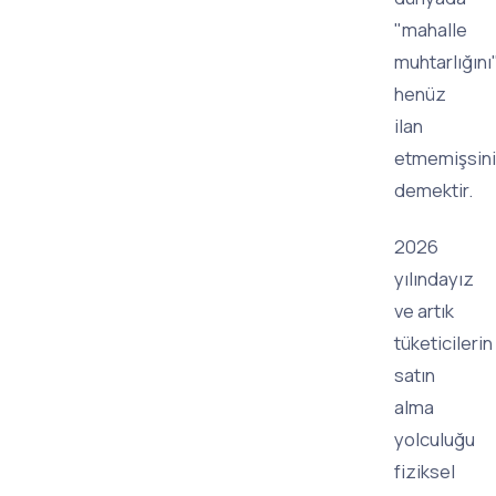
"mahalle
muhtarlığını
henüz
ilan
etmemişsin
demektir.
2026
yılındayız
ve artık
tüketicilerin
satın
alma
yolculuğu
fiziksel