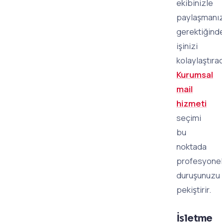
ekibinizle
paylaşmanı
gerektiğind
işinizi
kolaylaştırac
Kurumsal
mail
hizmeti
seçimi
bu
noktada
profesyone
duruşunuzu
pekiştirir.
İşletme