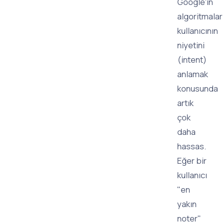
Google'ın
algoritmaları
kullanıcının
niyetini
(intent)
anlamak
konusunda
artık
çok
daha
hassas.
Eğer bir
kullanıcı
"en
yakın
noter"