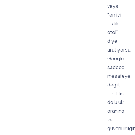
veya
"en iyi
butik
otel"
diye
aratıyorsa,
Google
sadece
mesafeye
değil,
profilin
doluluk
oranına
ve
güvenilirliği