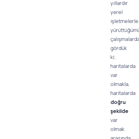
yıllardır
yerel
işletmelerle
yürüttüğüm
çalışmalard
gördük
ki;
haritalarda
var
olmakla,
haritalarda
doğru
şekilde
var
olmak
arasında