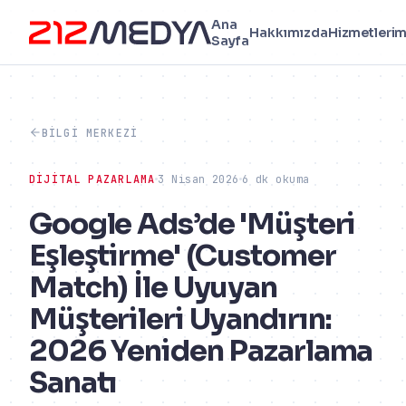
Ana
Hakkımızda
Hizmetlerim
Sayfa
BILGI MERKEZI
DIJITAL PAZARLAMA
3 Nisan 2026
6 dk okuma
Google Ads’de 'Müşteri
Eşleştirme' (Customer
Match) İle Uyuyan
Müşterileri Uyandırın:
2026 Yeniden Pazarlama
Sanatı