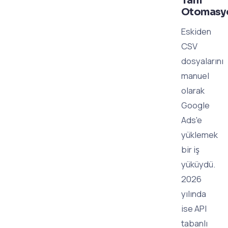
Tam
Otomasy
Eskiden
CSV
dosyalarını
manuel
olarak
Google
Ads'e
yüklemek
bir iş
yüküydü.
2026
yılında
ise API
tabanlı