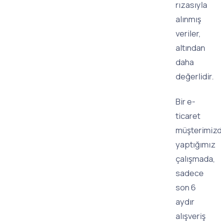
rızasıyla
alınmış
veriler,
altından
daha
değerlidir.
Bir e-
ticaret
müşterimiz
yaptığımız
çalışmada,
sadece
son 6
aydır
alışveriş