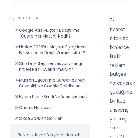
İÇINDEKILER
E-
ticaret
Google Ads Müşteri Eşleştirme
(Customer Match) Nedir?
sitenize
binlerce
Neden 2026'da Müşteri Eşleştirme
Bir Seçenek Değil, Zorunluluktur?
liralık
Stratejik Segmentasyon: Hangi
reklam
Kitleyi Nasıl Uyandırmalıyız?
bütçesi
Müşteri Eşleştirme Sürecinde Veri
harcayarak
Güvenliği ve Google Politikaları
çektiğiniz,
Eylem Planı: Şimdi Ne Yapmalısınız?
bir kez
Önemli Noktalar
alışveriş
yapmış
Sıkça Sorulan Sorular
ama
Bu konuda profesyonel destek
son 12