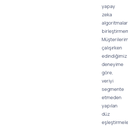
yapay
zeka
algoritmalar
birleştirmem
Müşterilerim
çalışırken
edindiğimiz
deneyime
göre,
veriyi
segmente
etmeden
yapılan
düz
eşleştirmel