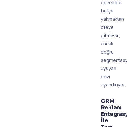
genellikle
bütçe
yakmaktan
öteye
gitmiyor;
ancak
doğru
segmentasy
uyuyan
devi
uyandırıyor.
CRM
Reklam
Entegras
İle