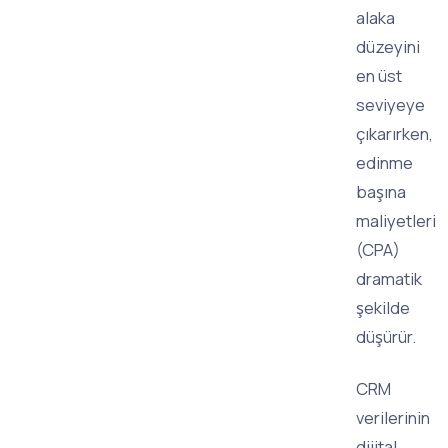
alaka
düzeyini
en üst
seviyeye
çıkarırken,
edinme
başına
maliyetleri
(CPA)
dramatik
şekilde
düşürür.
CRM
verilerinin
dijital