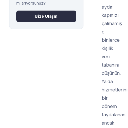
mi arıyorsunuz?
aydır
kapınızı
Bize Ulaşın
çalmamış
o
binlerce
kişilik
veri
tabanını
düşünün.
Ya da
hizmetlerin
bir
dönem
faydalanan
ancak