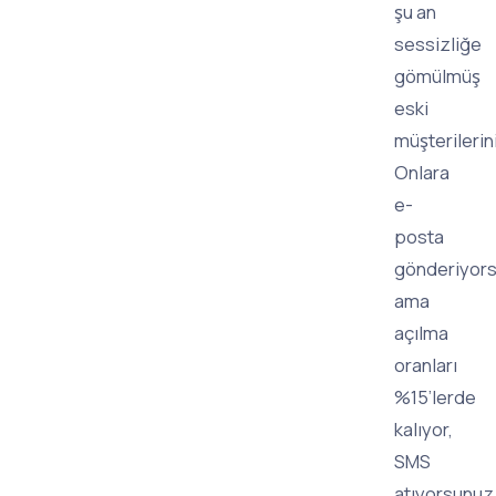
şu an
sessizliğe
gömülmüş
eski
müşterilerini
Onlara
e-
posta
gönderiyor
ama
açılma
oranları
%15’lerde
kalıyor,
SMS
atıyorsunuz