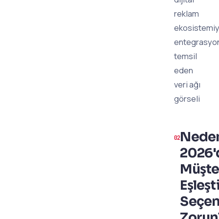
reklam
ekosistemiy
entegrasyo
temsil
eden
veri ağı
görseli
Nede
2026'
Müşte
Eşleşt
Seçen
Zorun