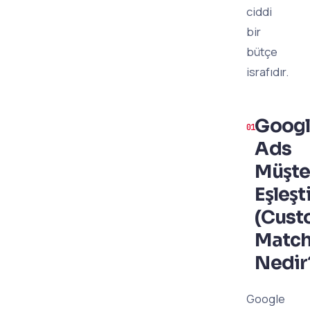
ciddi
bir
bütçe
israfıdır.
Goog
Ads
Müşte
Eşleş
(Cust
Match
Nedir
Google