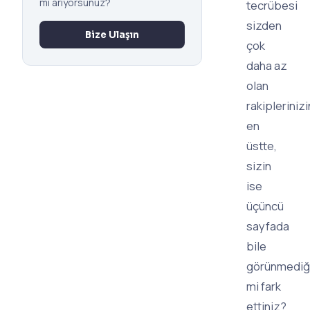
mi arıyorsunuz?
tecrübesi
sizden
Bize Ulaşın
çok
daha az
olan
rakiplerinizi
en
üstte,
sizin
ise
üçüncü
sayfada
bile
görünmediği
mi fark
ettiniz?