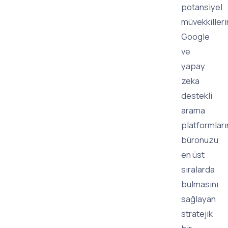
potansiyel
müvekkilleri
Google
ve
yapay
zeka
destekli
arama
platformlar
büronuzu
en üst
sıralarda
bulmasını
sağlayan
stratejik