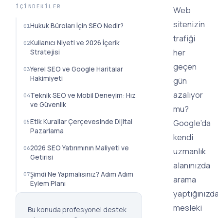
İÇINDEKILER
Web
sitenizin
Hukuk Büroları İçin SEO Nedir?
trafiği
Kullanıcı Niyeti ve 2026 İçerik
her
Stratejisi
geçen
Yerel SEO ve Google Haritalar
Hakimiyeti
gün
azalıyor
Teknik SEO ve Mobil Deneyim: Hız
ve Güvenlik
mu?
Etik Kurallar Çerçevesinde Dijital
Google’da
Pazarlama
kendi
2026 SEO Yatırımının Maliyeti ve
uzmanlık
Getirisi
alanınızda
Şimdi Ne Yapmalısınız? Adım Adım
arama
Eylem Planı
yaptığınızda
mesleki
Bu konuda profesyonel destek