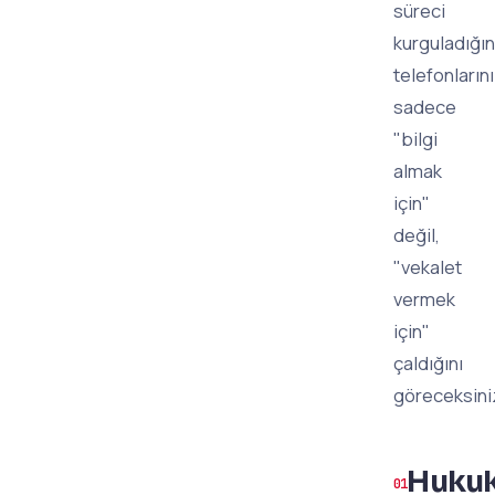
süreci
kurguladığın
telefonların
sadece
"bilgi
almak
için"
değil,
"vekalet
vermek
için"
çaldığını
göreceksini
Huku