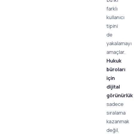
farklı
kullanıcı
tipini
de
yakalamayı
amaçlar.
Hukuk
büroları
için
dijital
görünürlük
sadece
sıralama
kazanmak
değil,