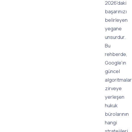
2026'daki
başarınızı
belirleyen
yegane
unsurdur.
Bu
rehberde,
Google'ın
güncel
algoritmala
zirveye
yerleşen
hukuk
bürolarının
hangi
stratejileri