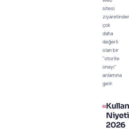
sitesi
ziyaretinde
çok
daha
değerli
olan bir
"otorite
onayı"
anlamına
gelir.
Kullan
Niyeti
2026