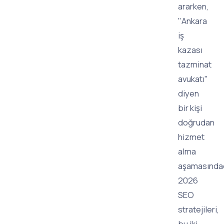
ararken,
"Ankara
iş
kazası
tazminat
avukatı"
diyen
bir kişi
doğrudan
hizmet
alma
aşamasındad
2026
SEO
stratejileri,
bu iki