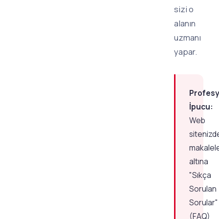
sizi o
alanın
uzmanı
yapar.
Profes
İpucu:
Web
sitenizd
makalele
altına
"Sıkça
Sorulan
Sorular"
(FAQ)