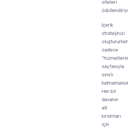
siteleri
ödüllendiriy
İçerik
stratejinizi
oluştururke
sadece
"hizmetleri
sayfasıyla
sınırlı
kalmamalısın
Her bir
davanın
alt
kırılımları
için