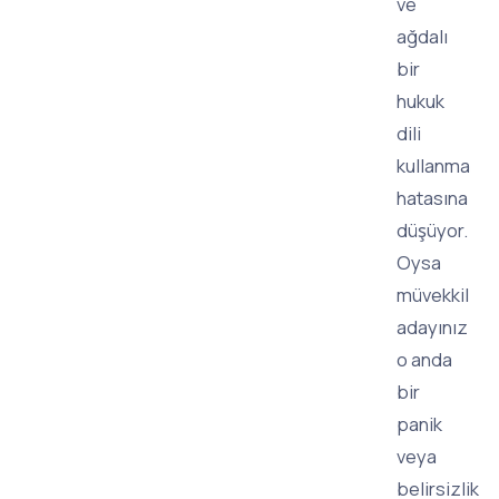
ve
ağdalı
bir
hukuk
dili
kullanma
hatasına
düşüyor.
Oysa
müvekkil
adayınız
o anda
bir
panik
veya
belirsizlik