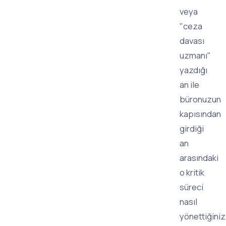
veya
"ceza
davası
uzmanı"
yazdığı
an ile
büronuzun
kapısından
girdiği
an
arasındaki
o kritik
süreci
nasıl
yönettiğiniz