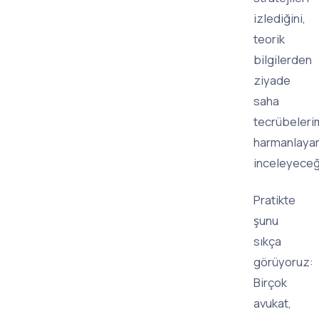
izlediğini,
teorik
bilgilerden
ziyade
saha
tecrübeleri
harmanlaya
inceleyeceğ
Pratikte
şunu
sıkça
görüyoruz:
Birçok
avukat,