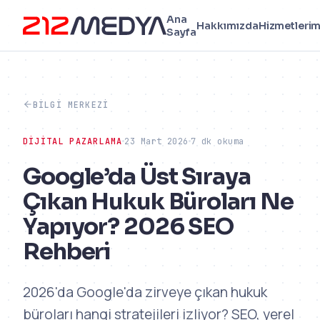
Ana
Hakkımızda
Hizmetlerim
Sayfa
BILGI MERKEZI
DIJITAL PAZARLAMA
23 Mart 2026
7 dk okuma
Google’da Üst Sıraya
Çıkan Hukuk Büroları Ne
Yapıyor? 2026 SEO
Rehberi
2026'da Google'da zirveye çıkan hukuk
büroları hangi stratejileri izliyor? SEO, yerel