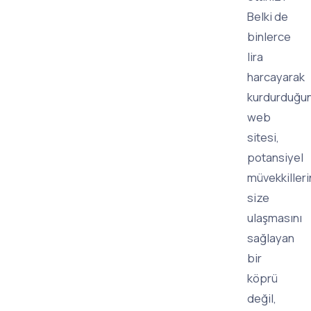
Belki de
binlerce
lira
harcayarak
kurdurduğu
web
sitesi,
potansiyel
müvekkilleri
size
ulaşmasını
sağlayan
bir
köprü
değil,