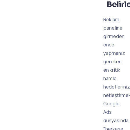
Belir
Reklam
paneline
girmeden
önce
yapmanız
gereken
en kritik
hamle,
hedefleriniz
netleştirmek
Google
Ads
dünyasında
"herkese