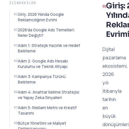
Giriş:
İÇINDEKILER
Yılın
Giriş: 2026 Yılında Google
Reklamcılığının Evrimi
Rekla
2026'da Google Ads Temelleri:
Evrim
Neler Değişti?
Adım 1: Stratejik Hazırlık ve Hedef
Dijital
Belirleme
pazarlama
Adım 2: Google Ads Hesabı
ekosistemi,
Kurulumu ve Teknik Altyapı
2026
Adım 3: Kampanya Türünü
yılı
Belirleme
itibarıyla
Adım 4: Anahtar Kelime Stratejisi
ve Yapay Zeka Sinyalleri
tarihin
en
Adım 5: Reklam Metni ve Kreatif
Tasarımı
büyük
Bütçe Yönetimi ve Maliyet
dönüşümler
Optimizasyonu