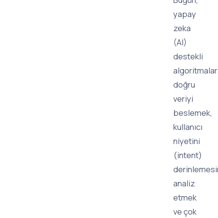
yapay
zeka
(AI)
destekli
algoritmala
doğru
veriyi
beslemek,
kullanıcı
niyetini
(intent)
derinlemes
analiz
etmek
ve çok