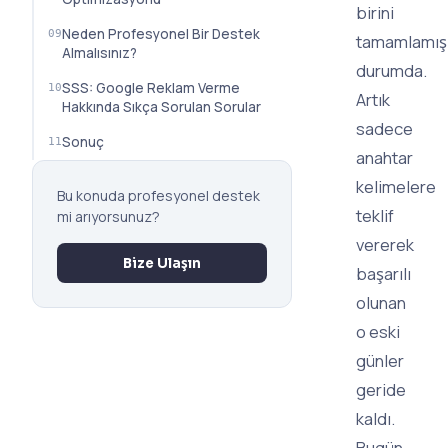
birini
Neden Profesyonel Bir Destek
tamamlamış
Almalısınız?
durumda.
SSS: Google Reklam Verme
Artık
Hakkında Sıkça Sorulan Sorular
sadece
Sonuç
anahtar
kelimelere
Bu konuda profesyonel destek
teklif
mi arıyorsunuz?
vererek
Bize Ulaşın
başarılı
olunan
o eski
günler
geride
kaldı.
Bugün,