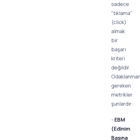
sadece
"tıklama"
(click)
almak
bir
başarı
kriteri
değildir.
Odaklanman
gereken
metrikler
şunlardır:
-
EBM
(Edinim
Başına