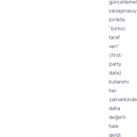
güncellemel
sıkılaşmasıy
birlikte,
"birinci
taraf
veri"
(first-
party
data)
kullanımı
her
zamankinde
daha
değerli
hale
geldi.