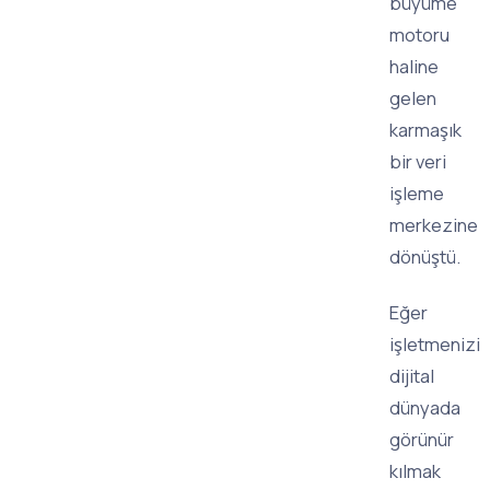
büyüme
motoru
haline
gelen
karmaşık
bir veri
işleme
merkezine
dönüştü.
Eğer
işletmenizi
dijital
dünyada
görünür
kılmak