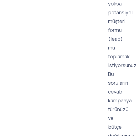
yoksa
potansiyel
müşteri
formu
(lead)
mu
toplamak
istiyorsunu
Bu
soruların
cevabı,
kampanya
türünüzü
ve
bütçe
dağılımınızı