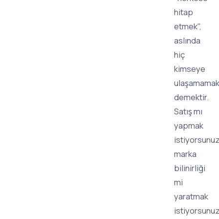
hitap
etmek",
aslında
hiç
kimseye
ulaşamama
demektir.
Satış mı
yapmak
istiyorsunuz
marka
bilinirliği
mi
yaratmak
istiyorsunuz