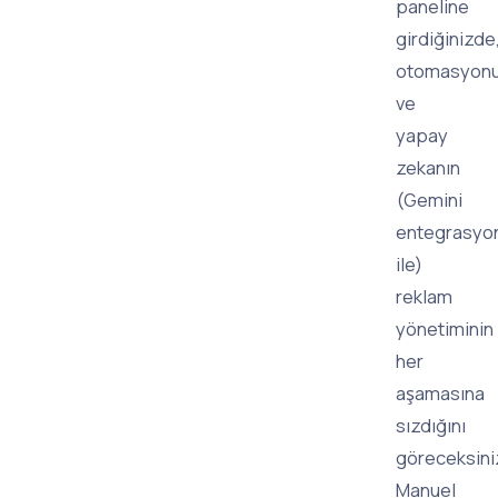
paneline
girdiğinizde
otomasyon
ve
yapay
zekanın
(Gemini
entegrasyo
ile)
reklam
yönetiminin
her
aşamasına
sızdığını
göreceksini
Manuel