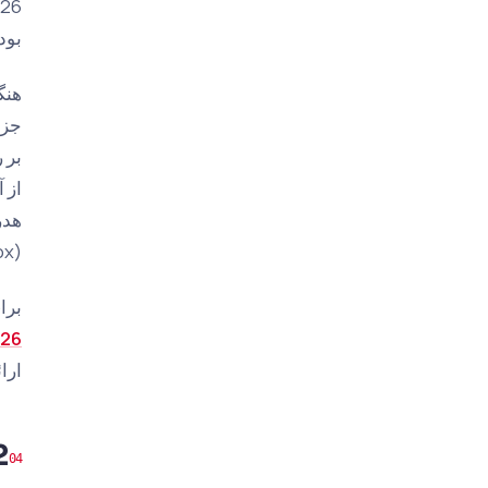
بود
جزئ
بر 
(Privacy Sandbox) و ردیابی بدون کوکی (cookie-less tracking) آگاهی ندارند، امکان‌پذیر نیست.
برا
026
ارائ
2. معیار: شفافیت در گزارش‌