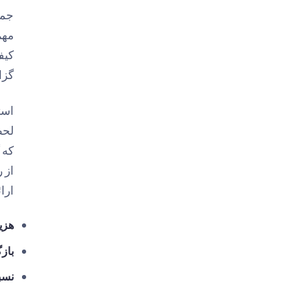
گزا
لحظ
از 
ارائ
هزین
بازگ
نسب