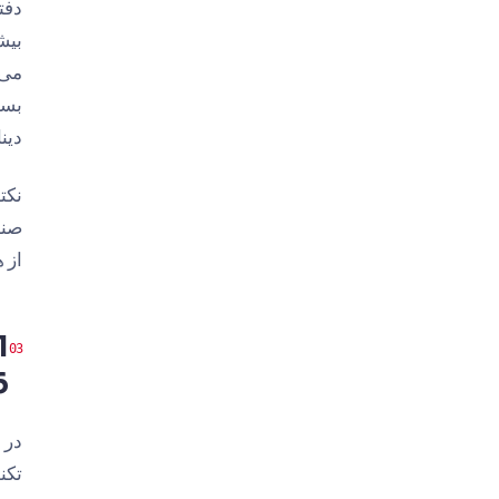
بیش
می‌
بسی
دین
نکت
صنا
از 
6