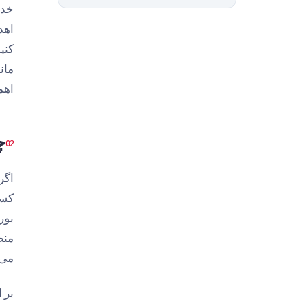
خدم
اهد
کنی
اهم
چ
اگر
کسب
منط
می‌
بر 