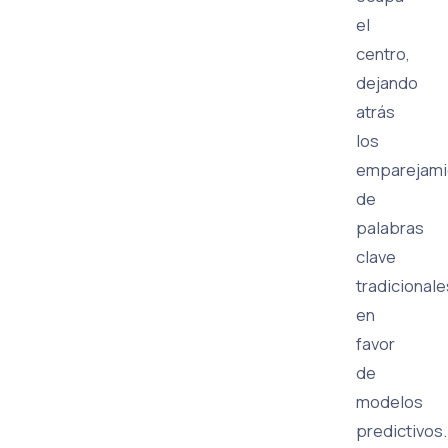
el
centro,
dejando
atrás
los
emparejami
de
palabras
clave
tradicionale
en
favor
de
modelos
predictivos.