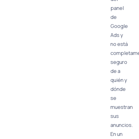
panel
de
Google
Ads y
no está
completam
seguro
de a
quién y
dónde
se
muestran
sus
anuncios.
En un