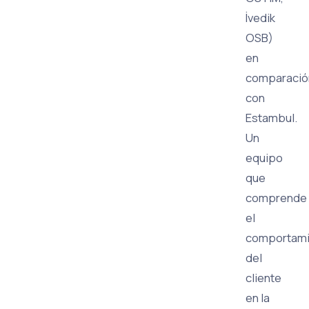
İvedik
OSB)
en
comparació
con
Estambul.
Un
equipo
que
comprende
el
comportami
del
cliente
en la