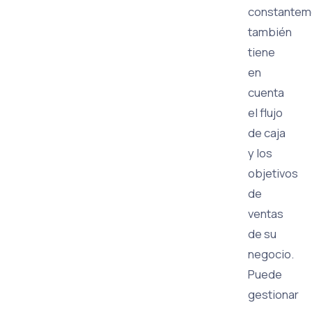
constantem
también
tiene
en
cuenta
el flujo
de caja
y los
objetivos
de
ventas
de su
negocio.
Puede
gestionar