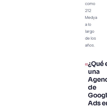
como
212
Medya
a lo
largo
de los
años.
¿Qué 
una
Agenc
de
Goog
Ads e