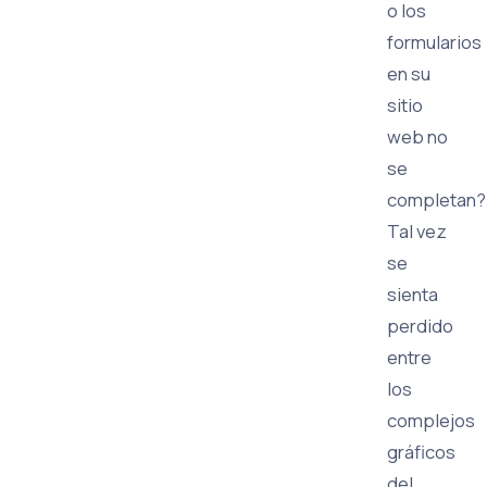
o los
formularios
en su
sitio
web no
se
completan?
Tal vez
se
sienta
perdido
entre
los
complejos
gráficos
del