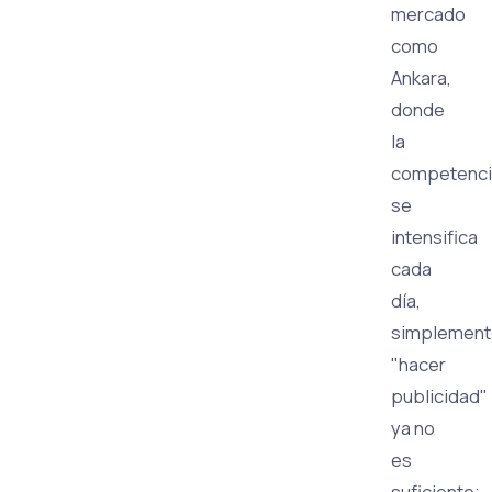
mercado
como
Ankara,
donde
la
competenci
se
intensifica
cada
día,
simplement
"hacer
publicidad"
ya no
es
suficiente;