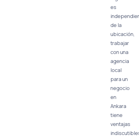
es
independie
de la
ubicación,
trabajar
con una
agencia
local
para un
negocio
en
Ankara
tiene
ventajas
indiscutible