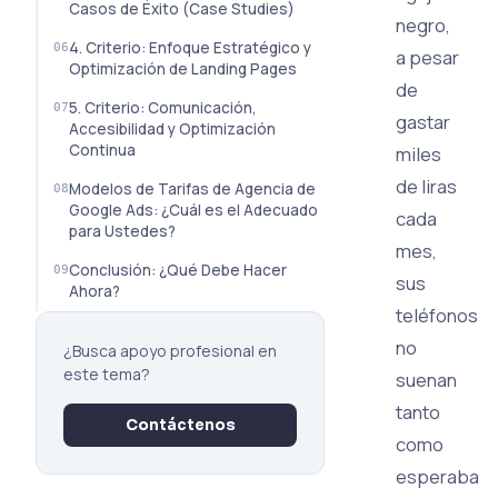
Casos de Éxito (Case Studies)
negro,
4. Criterio: Enfoque Estratégico y
a pesar
Optimización de Landing Pages
de
5. Criterio: Comunicación,
gastar
Accesibilidad y Optimización
Continua
miles
de liras
Modelos de Tarifas de Agencia de
Google Ads: ¿Cuál es el Adecuado
cada
para Ustedes?
mes,
Conclusión: ¿Qué Debe Hacer
sus
Ahora?
teléfonos
no
¿Busca apoyo profesional en
este tema?
suenan
tanto
Contáctenos
como
esperaba