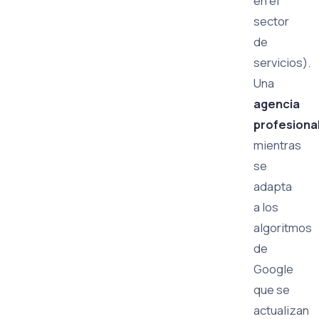
en el
sector
de
servicios).
Una
agencia
profesiona
mientras
se
adapta
a los
algoritmos
de
Google
que se
actualizan