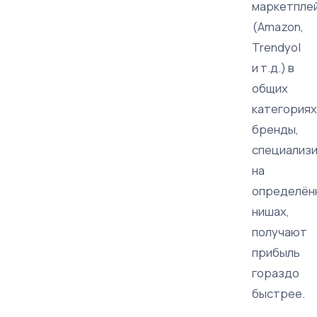
маркетпле
(Amazon,
Trendyol
и т.д.) в
общих
категориях
бренды,
специализ
на
определён
нишах,
получают
прибыль
гораздо
быстрее.