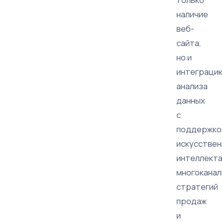
наличие
веб-
сайта,
но и
интеграци
анализа
данных
с
поддержко
искусствен
интеллекта
многокана
стратегий
продаж
и