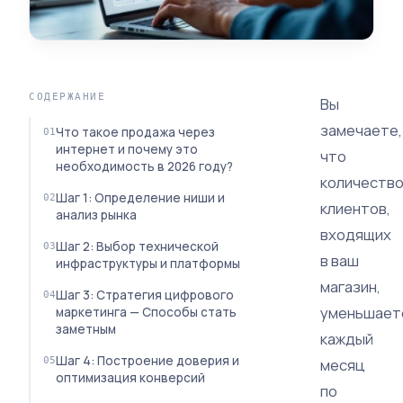
СОДЕРЖАНИЕ
Вы
замечаете,
Что такое продажа через
интернет и почему это
что
необходимость в 2026 году?
количеств
Шаг 1: Определение ниши и
клиентов,
анализ рынка
входящих
Шаг 2: Выбор технической
в ваш
инфраструктуры и платформы
магазин,
Шаг 3: Стратегия цифрового
уменьшает
маркетинга — Способы стать
заметным
каждый
Шаг 4: Построение доверия и
месяц
оптимизация конверсий
по