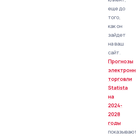
еще до
того,
как он
зайдет
на ваш
сайт.
Прогнозы
электронн
торговли
Statista
на
2024-
2028
годы
показывают