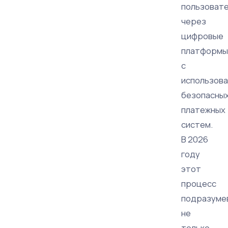
пользоват
через
цифровые
платформы
с
использов
безопасны
платежных
систем.
В 2026
году
этот
процесс
подразуме
не
только