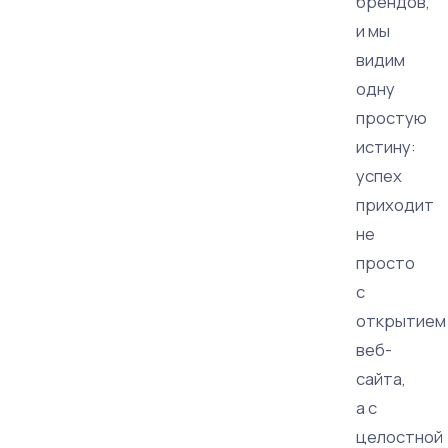
брендов,
и мы
видим
одну
простую
истину:
успех
приходит
не
просто
с
открытием
веб-
сайта,
а с
целостной