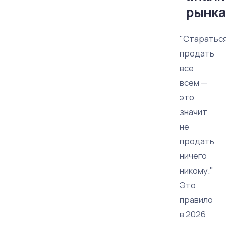
рынк
"Старатьс
продать
все
всем —
это
значит
не
продать
ничего
никому."
Это
правило
в 2026