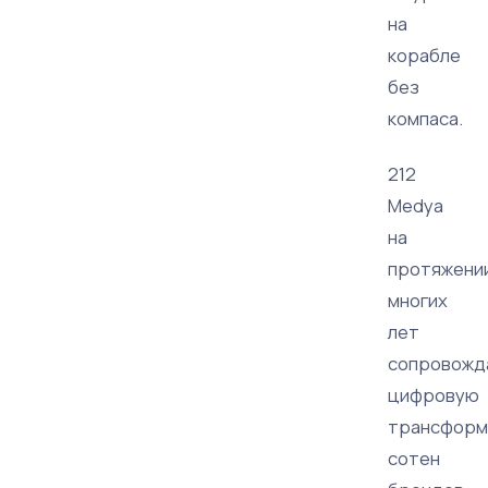
на
корабле
без
компаса.
212
Medya
на
протяжени
многих
лет
сопровожд
цифровую
трансфор
сотен