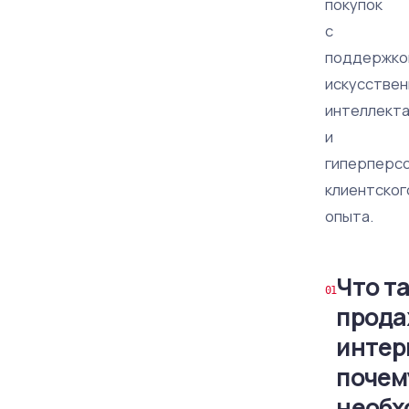
покупок
с
поддержко
искусствен
интеллект
и
гиперперс
клиентског
опыта.
Что т
прода
интер
почем
необх