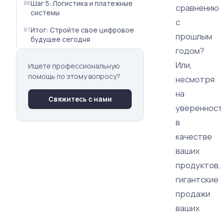
Шаг 5: Логистика и платежные
сравнению
системы
с
Итог: Стройте свое цифровое
прошлым
будущее сегодня
годом?
Или,
Ищете профессиональную
помощь по этому вопросу?
несмотря
на
Свяжитесь с нами
увереннос
в
качестве
ваших
продуктов,
гигантские
продажи
ваших