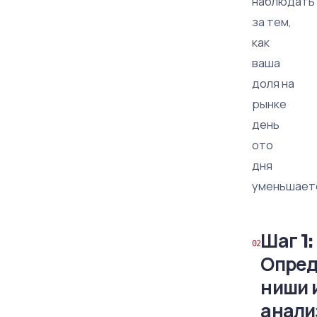
наблюдать
за тем,
как
ваша
доля на
рынке
день
ото
дня
уменьшает
Шаг 1:
Опред
ниши 
анали