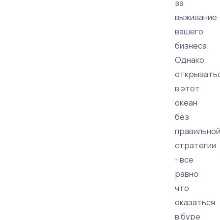
за
выживание
вашего
бизнеса.
Однако
открывать
в этот
океан
без
правильно
стратегии
- все
равно
что
оказаться
в буре