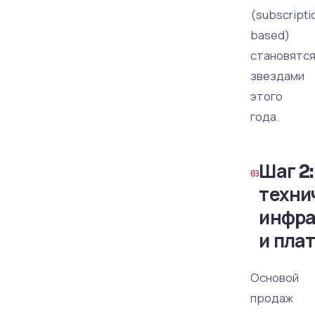
(subscripti
based)
становятс
звездами
этого
года.
Шаг 2
техни
инфра
и пла
Основой
продаж