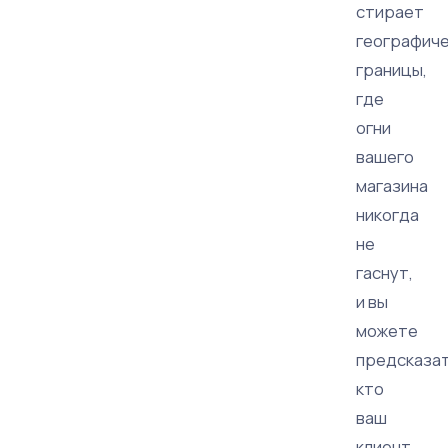
стирает
географич
границы,
где
огни
вашего
магазина
никогда
не
гаснут,
и вы
можете
предсказат
кто
ваш
клиент,