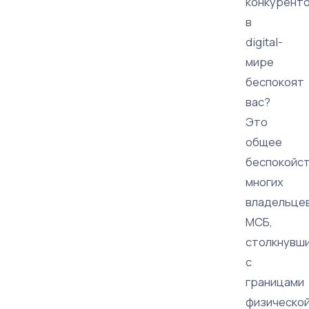
конкурент
в
digital-
мире
беспокоят
вас?
Это
общее
беспокойс
многих
владельце
МСБ,
столкнувш
с
границами
физическо