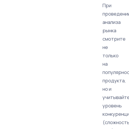
При
проведени
анализа
рынка
смотрите
не
только
на
популярно
продукта,
но и
учитывайт
уровень
конкуренц
(сложност