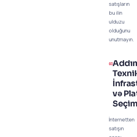
satışların
bu ilin
ulduzu
olduğunu
unutmayın.
Addım
Texni
İnfras
və Pl
Seçim
İnternetten
satışın