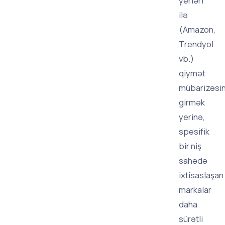
yerləri
ilə
(Amazon,
Trendyol
vb.)
qiymət
mübarizəsi
girmək
yerinə,
spesifik
bir niş
sahədə
ixtisaslaşan
markalar
daha
sürətli