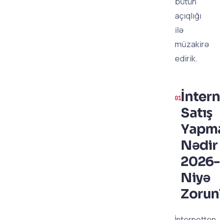
bütün
açıqlığı
ilə
müzakirə
edirik.
İnter
Satış
Yapm
Nədir
2026
Niyə
Zorun
İnternetten