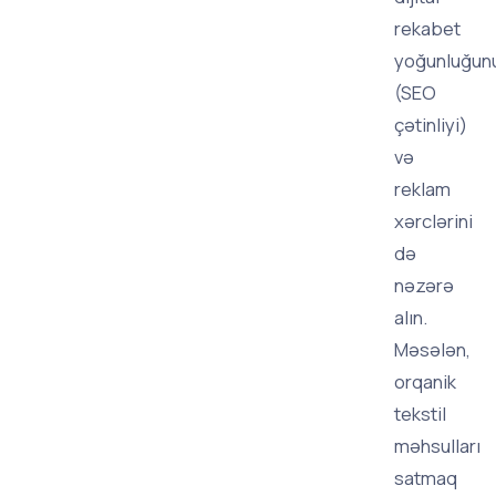
rekabet
yoğunluğun
(SEO
çətinliyi)
və
reklam
xərclərini
də
nəzərə
alın.
Məsələn,
orqanik
tekstil
məhsulları
satmaq