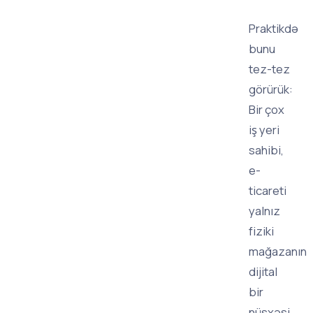
Praktikdə
bunu
tez-tez
görürük:
Bir çox
iş yeri
sahibi,
e-
ticareti
yalnız
fiziki
mağazanın
dijital
bir
nüsxəsi