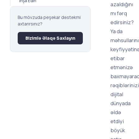
İnşa Edin
azaldığını
mı fərq
Bu mövzuda peşəkar dəstəkmi
edirsiniz?
axtarırsınız?
Ya da
Bizimlə Əlaqə Saxlayın
məhsullarını
keyfiyyətin
etibar
etmənizə
baxmayaraq
rəqibləriniz
dijital
dünyada
əldə
etdiyi
böyük