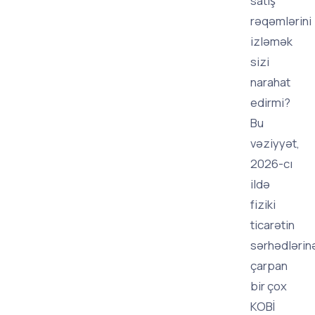
satış
rəqəmlərini
izləmək
sizi
narahat
edirmi?
Bu
vəziyyət,
2026-cı
ildə
fiziki
ticarətin
sərhədlərin
çarpan
bir çox
KOBİ