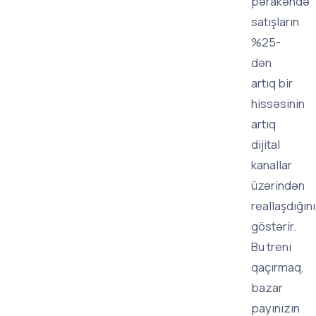
pərakəndə
satışların
%25-
dən
artıq bir
hissəsinin
artıq
dijital
kanallar
üzərindən
reallaşdığını
göstərir.
Bu treni
qaçırmaq,
bazar
payınızın