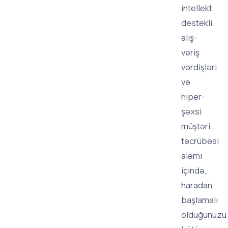
intellekt
destekli
alış-
veriş
vərdişləri
və
hiper-
şəxsi
müştəri
təcrübəsi
aləmi
içində,
haradan
başlamalı
olduğunuzu