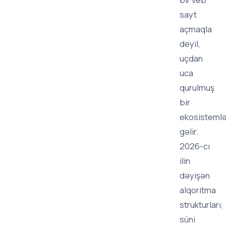
sayt
açmaqla
deyil,
uçdan
uca
qurulmuş
bir
ekosisteml
gəlir.
2026-cı
ilin
dəyişən
alqoritma
strukturları,
süni