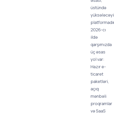
əsası,
üstündə
yüksələcəy
platformadır
2026-cı
ildə
qarşımızda
üç əsas
yol var:
Hazır e-
ticaret
paketləri,
açıq
mənbəli
proqramlar
və SaaS