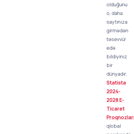
olduğunu
o, daha
saytınıza
girmədən
təsəvvür
edə
bildiyiniz
bir
dünyadır.
Statista
2024-
2028 E-
Ticaret
Proqnozlar
qlobal