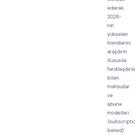
edərək,
2026-
nın
yüksələn
trendlərini
araşdırın.
Xüsusilə
fərdiləşdiril
bilən
məhsullar
və
abunə
modelləri
(subscripti
based)