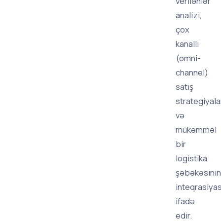
verilənlər
analizi,
çox
kanallı
(omni-
channel)
satış
strategiyala
və
mükəmməl
bir
logistika
şəbəkəsinin
inteqrasiyas
ifadə
edir.