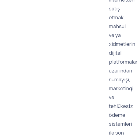
satış
etmək,
məhsul
və ya
xidmətlərin
dijital
platformala
üzərindən
nümayişi,
marketinqi
və
təhlükəsiz
ödəmə
sistemləri
ilə son