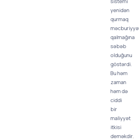
sistemi
yenidən
qurmaq
məcburiyyə
qalmağına
səbəb
olduğunu
göstərdi.
Bu həm
zaman
həm də
ciddi
bir
maliyyət
itkisi
deməkdir.