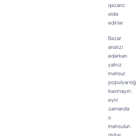
qazanc
əldə
edirlər.
Bazar
analizi
edərkən
yalnız
məhsul
populyarılığ
baxmayın;
eyni
zamanda
o
məhsulun
dijital