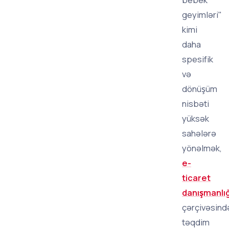
geyimləri"
kimi
daha
spesifik
və
dönüşüm
nisbəti
yüksək
sahələrə
yönəlmək,
e-
ticaret
danışmanlığ
çərçivəsind
təqdim