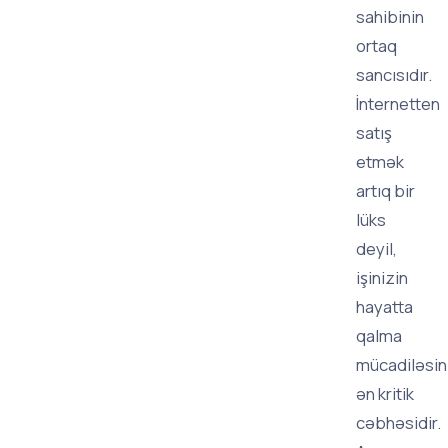
sahibinin
ortaq
sancısıdır.
İnternetten
satış
etmək
artıq bir
lüks
deyil,
işinizin
hayatta
qalma
mücadiləsin
ən kritik
cəbhəsidir.