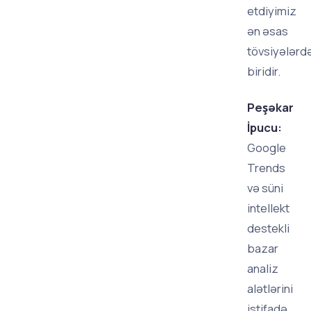
etdiyimiz
ən əsas
tövsiyələrd
biridir.
Peşəkar
İpucu:
Google
Trends
və süni
intellekt
destekli
bazar
analiz
alətlərini
istifadə