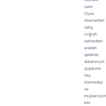
sanır.
Oysa
internetten
satış,
coğrafi
sərhədləri
aradan
qaldıran,
dükanınızın
işıqlarının
heç
sönmədiyi
və
müştərinizi
kim