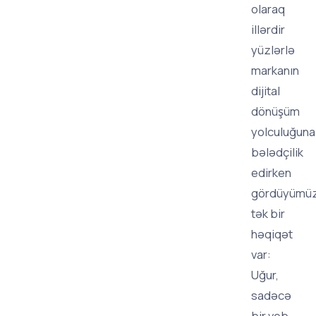
olaraq
illərdir
yüzlərlə
markanın
dijital
dönüşüm
yolculuğuna
bələdçilik
edirken
gördüyümü
tək bir
həqiqət
var:
Uğur,
sadəcə
bir veb