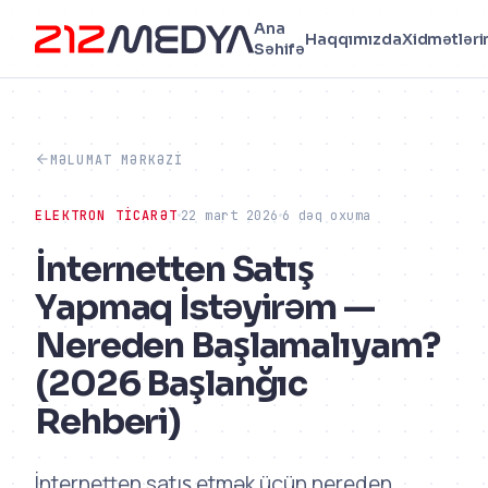
Ana
Haqqımızda
Xidmətləri
Səhifə
MƏLUMAT MƏRKƏZI
ELEKTRON TICARƏT
22 mart 2026
6 dəq oxuma
İnternetten Satış
Yapmaq İstəyirəm —
Nereden Başlamalıyam?
(2026 Başlanğıc
Rehberi)
İnternetten satış etmək üçün nereden