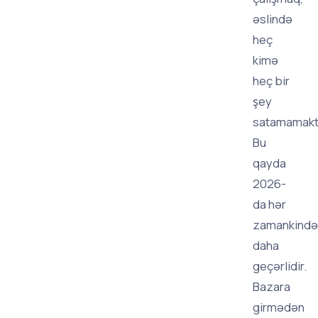
əslində
heç
kimə
heç bir
şey
satamamaktı
Bu
qayda
2026-
da hər
zamankində
daha
geçərlidir.
Bazara
girmədən