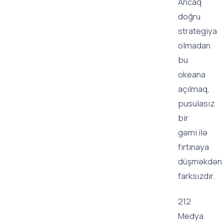
Ancaq
doğru
strategiya
olmadan
bu
okeana
açılmaq,
pusulasız
bir
gəmi ilə
fırtınaya
düşməkdən
farksızdır.
212
Medya