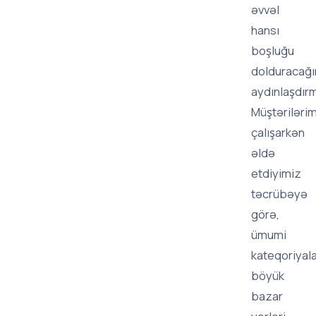
əvvəl
hansı
boşluğu
dolduracağı
aydınlaşdırm
Müştərilərim
çalışarkən
əldə
etdiyimiz
təcrübəyə
görə,
ümumi
kateqoriyal
böyük
bazar