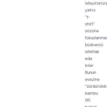
istəyirsiniz
yalnız
"t-
shirt"
sözünə
fokuslanma
büdcənizi
istehlak
edə
bilər.
Bunun
əvəzinə
"sürdürülebi
bambu
lifli
bebek