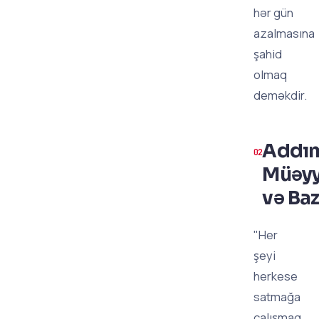
hər gün
azalmasına
şahid
olmaq
deməkdir.
Addım
Müəyy
və Baz
"Her
şeyi
herkese
satmağa
çalışmaq,