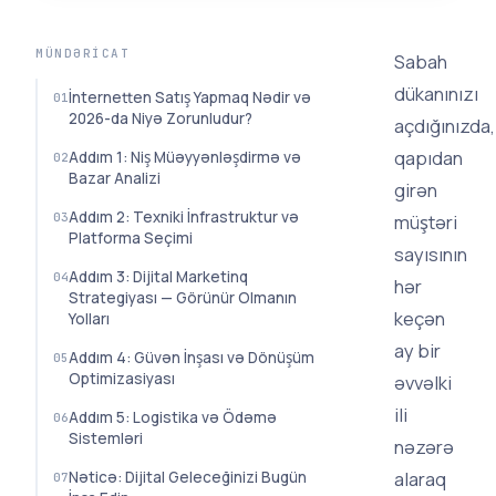
MÜNDƏRICAT
Sabah
dükanınızı
İnternetten Satış Yapmaq Nədir və
2026-da Niyə Zorunludur?
açdığınızda,
qapıdan
Addım 1: Niş Müəyyənləşdirmə və
Bazar Analizi
girən
Addım 2: Texniki İnfrastruktur və
müştəri
Platforma Seçimi
sayısının
Addım 3: Dijital Marketinq
hər
Strategiyası — Görünür Olmanın
keçən
Yolları
ay bir
Addım 4: Güvən İnşası və Dönüşüm
Optimizasiyası
əvvəlki
ili
Addım 5: Logistika və Ödəmə
Sistemləri
nəzərə
alaraq
Nəticə: Dijital Geleceğinizi Bugün