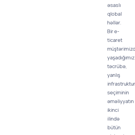
əsaslı
qlobal
həllər.
Bir e-
ticaret
müştərimiz
yaşadığımız
təcrübə,
yanlış
infrastruktu
seçiminin
əməliyyatın
ikinci
ilində
bütün