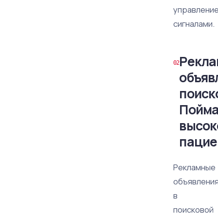
управлени
сигналами.
Рекл
объяв
поиск
Пойма
высок
пацие
Рекламные
объявлени
в
поисковой