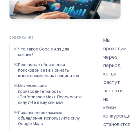
СОДЕРЖАНИЕ
Мы
проходим
Что такое Google Ads для
клиник?
через
период,
Рекламные объявления
поисковой сети: Поймать
когда
высоконамеренных пациентов
растут
Максимальная
затраты
производительность
(Performance Max): Перенесите
на
силу ИИ в вашу клинику
клики,
Локальные рекламные
конкуренц
объявления: Используйте силу
становитс
Google Maps