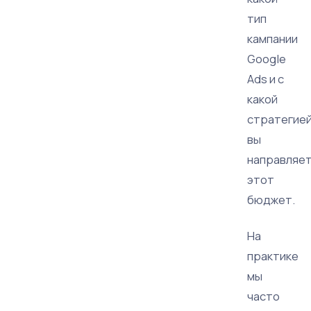
тип
кампании
Google
Ads и с
какой
стратегие
вы
направляе
этот
бюджет.
На
практике
мы
часто