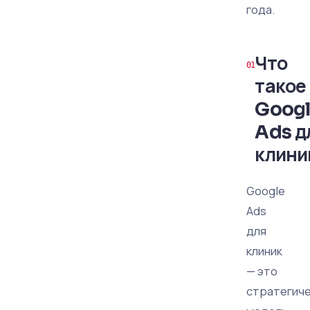
года.
Что
такое
Goog
Ads д
клини
Google
Ads
для
клиник
— это
стратегич