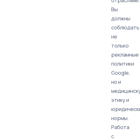
отраслями.
Вы
должны
соблюдать
не
только
рекламные
политики
Google,
но и
медицинск
этику и
юридическ
нормы.
Работа
с