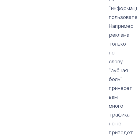
"информац
пользовате
Например,
реклама
только
по
слову
"зубная
боль"
принесет
вам
много
трафика,
но не
приведет