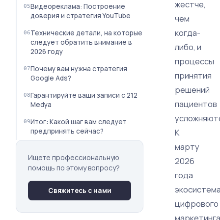
жестче,
Видеореклама: Построение
доверия и стратегия YouTube
чем
когда-
Технические детали, на которые
следует обратить внимание в
либо, и
2026 году
процессы
Почему вам нужна стратегия
принятия
Google Ads?
решений
Гарантируйте ваши записи с 212
пациентов
Medya
усложняют
Итог: Какой шаг вам следует
предпринять сейчас?
К
марту
Ищете профессиональную
2026
помощь по этому вопросу?
года
экосистем
Свяжитесь с нами
цифрового
маркетинг