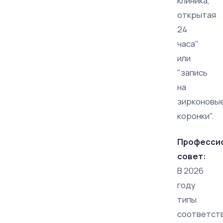
клиника,
открытая
24
часа"
или
"запись
на
зирконовы
коронки".
Професси
совет:
В 2026
году
типы
соответст