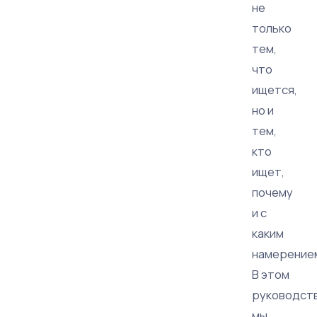
не
только
тем,
что
ищется,
но и
тем,
кто
ищет,
почему
и с
каким
намерение
В этом
руководст
мы