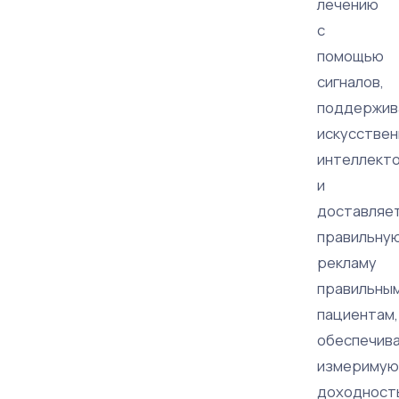
лечению
с
помощью
сигналов,
поддержив
искусстве
интеллекто
и
доставляе
правильну
рекламу
правильны
пациентам,
обеспечив
измеримую
доходност