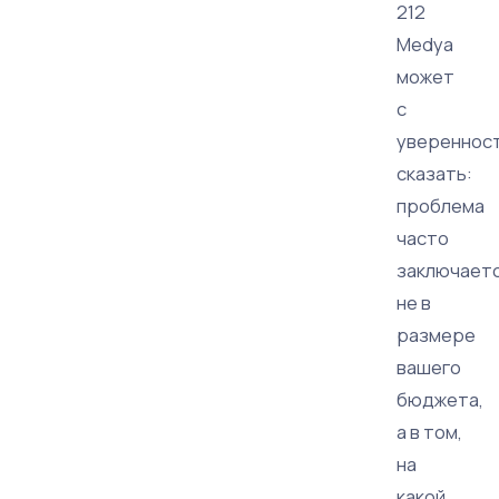
212
Medya
может
с
увереннос
сказать:
проблема
часто
заключает
не в
размере
вашего
бюджета,
а в том,
на
какой