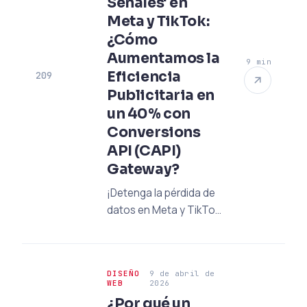
Señales' en
profesionales con las
Meta y TikTok:
tendencias de 2026 y
¿Cómo
aumente sus ventas.
Aumentamos la
9 min
Eficiencia
209
Publicitaria en
un 40% con
Conversions
API (CAPI)
Gateway?
¡Detenga la pérdida de
datos en Meta y TikTok
con Conversions API
(CAPI)! Estrategias
técnicas que
DISEÑO
9 de abril de
aumentarán la
WEB
2026
eficiencia publicitaria
¿Por qué un