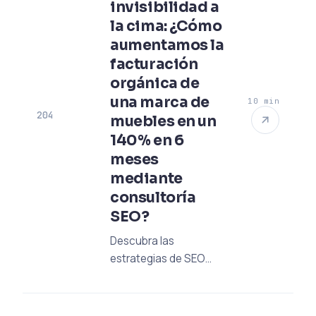
invisibilidad a
5,000 páginas en
la cima: ¿Cómo
Google y aumente su
tráfico orgánico.
aumentamos la
facturación
orgánica de
una marca de
10 min
204
muebles en un
140% en 6
meses
mediante
consultoría
SEO?
Descubra las
estrategias de SEO
que aumentaron en un
140% la facturación
orgánica de una marca