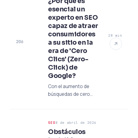
¿Por qué es
con estrategias
esencial un
basadas en datos y
experto en SEO
poder creativo.
capaz de atraer
consumidores
28 min
a su sitio en la
206
era de 'Cero
Clics' (Zero-
Click) de
Google?
Con el aumento de
búsquedas de cero
clics (zero-click) con la
evolución de SGE de
Google 2026, las
SEO
8 de abril de 2026
marcas están
Obstáculos
perdiendo tráfico