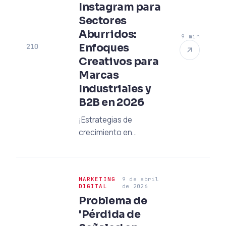
Instagram para
en 2026.
Sectores
Aburridos:
9 min
Enfoques
210
Creativos para
Marcas
Industriales y
B2B en 2026
¡Estrategias de
crecimiento en
Instagram para marcas
industriales y B2B!
Rompa el mito del
MARKETING
9 de abril
sector aburrido,
DIGITAL
de 2026
alcance a los
Problema de
tomadores de
'Pérdida de
decisiones