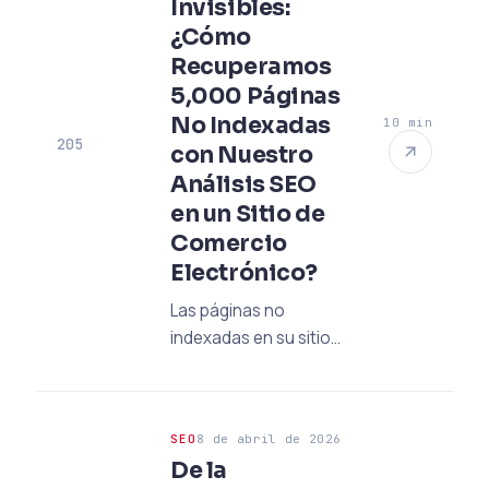
Invisibles:
orgánico. Descubra
¿Cómo
por qué es
imprescindible un
Recuperamos
experto en SEO para
5,000 Páginas
atraer consumidores a
No Indexadas
10 min
su sitio en esta nueva
205
con Nuestro
era y las posibles
Análisis SEO
soluciones.
en un Sitio de
Comercio
Electrónico?
Las páginas no
indexadas en su sitio
de comercio
electrónico pueden
estar reduciendo sus
SEO
8 de abril de 2026
ingresos. Descubra
De la
cómo hicimos visibles