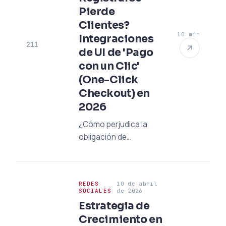
Pierde
Clientes?
10 min
Integraciones
211
de UI de 'Pago
con un Clic'
(One-Click
Checkout) en
2026
¿Cómo perjudica la
obligación de
registrarse las ventas?
Aumenta tus tasas de
conversión con
REDES
10 de abril
estrategias de UI/UX y
SOCIALES
de 2026
integraciones de API
Estrategia de
de Pago con un Clic
Crecimiento en
(one-click checkout)