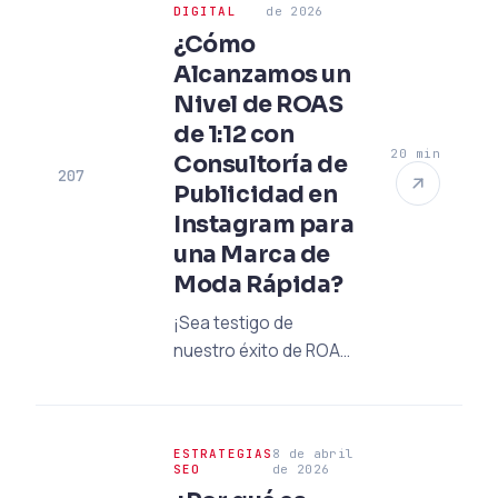
según los estándares
DIGITAL
de 2026
de 2026 y las ventajas
¿Cómo
de alto ROI del
Alcanzamos un
software
Nivel de ROAS
personalizado.
de 1:12 con
20 min
Consultoría de
207
Publicidad en
Instagram para
una Marca de
Moda Rápida?
¡Sea testigo de
nuestro éxito de ROAS
de 1:12 en moda
rápida! Lea ahora para
descubrir cómo puede
ESTRATEGIAS
8 de abril
escalar sus ventas de
SEO
de 2026
comercio electrónico