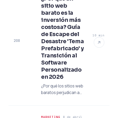
en un 40% en el mundo
sitio web
de marketing sin
barato es la
cookies de 2026.
inversión más
costosa? Guía
de Escape del
10 min
Desastre 'Tema
208
Prefabricado' y
Transición al
Software
Personalizado
en 2026
¿Por qué los sitios web
baratos perjudican a
su negocio? Descubra
los riesgos de los
temas prefabricados
MARKETING
8 de abril