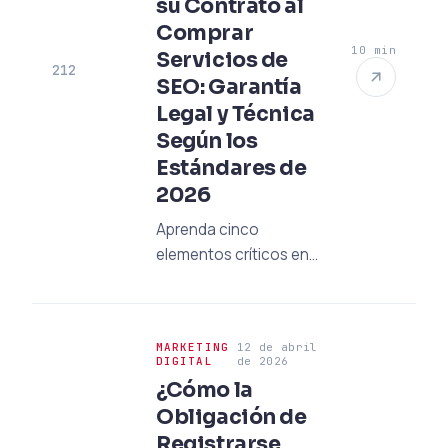
su Contrato al
Comprar
10 min
Servicios de
212
SEO: Garantía
Legal y Técnica
Según los
Estándares de
2026
Aprenda cinco
elementos críticos en
el contrato que
protegerán su dinero y
datos al adquirir
MARKETING
12 de abril
servicios de SEO. Guía
DIGITAL
de 2026
de garantía legal y
¿Cómo la
técnica según los
Obligación de
estándares de 2026.
Registrarse