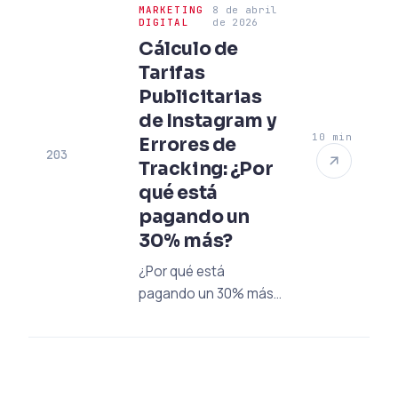
MARKETING
8 de abril
de muebles en 6
DIGITAL
de 2026
meses. Desde SEO
Cálculo de
técnico hasta éxito
Tarifas
local, conozca nuestra
Publicitarias
guía de consultoría
de Instagram y
profesional.
10 min
Errores de
203
Tracking: ¿Por
qué está
pagando un
30% más?
¿Por qué está
pagando un 30% más
en publicidad en
Instagram? Descubra
los errores de tracking
y las formas de