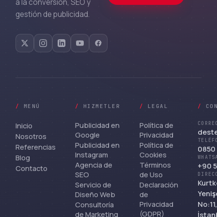
a la conversión, SEO y
gestión de publicidad.
/
MENÚ
/
HIZMETLER
/
LEGAL
/
CO
Publicidad en
Política de
CORRE
Inicio
dest
Google
Privacidad
Nosotros
TELÉF
Publicidad en
Política de
Referencias
0850 
Instagram
Cookies
Blog
WHATS
Agencia de
Términos
+90 5
Contacto
SEO
de Uso
DIREC
Kurtk
Servicio de
Declaración
Yeniş
Diseño Web
de
Privacidad
No:11
Consultoría
(GDPR)
de Marketing
İstan