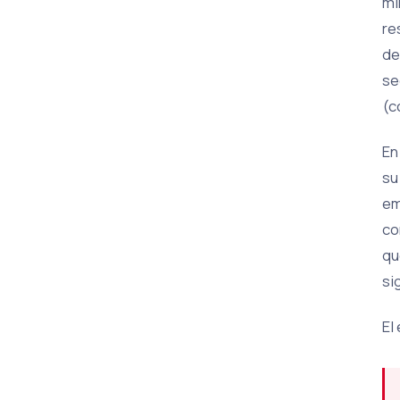
mi
re
de
se
(c
En
su
em
co
qu
si
El