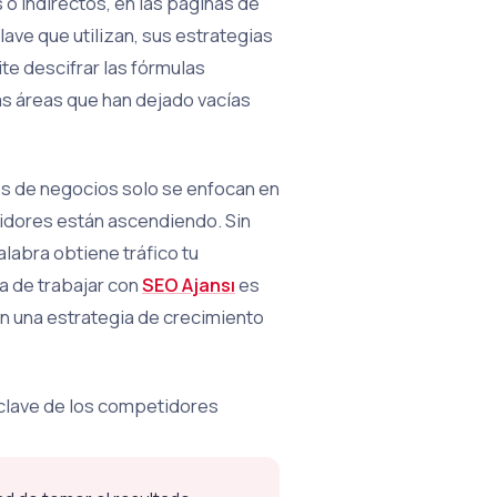
o indirectos, en las páginas de
ave que utilizan, sus estrategias
ite descifrar las fórmulas
as áreas que han dejado vacías
os de negocios solo se enfocan en
idores están ascendiendo. Sin
labra obtiene tráfico tu
a de trabajar con
SEO Ajansı
es
en una estrategia de crecimiento
 clave de los competidores