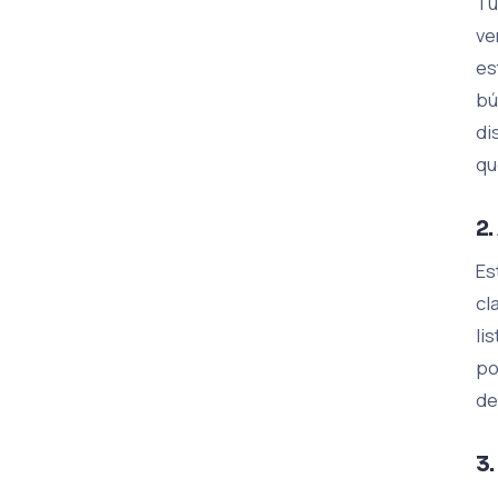
Tu
ve
es
bú
di
qu
2.
Es
cl
li
po
de
3.