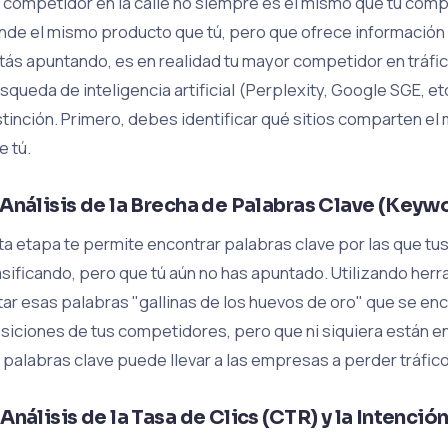
 competidor en la calle no siempre es el mismo que tu comp
nde el mismo producto que tú, pero que ofrece información 
tás apuntando, es en realidad tu mayor competidor en tráfic
squeda de inteligencia artificial (Perplexity, Google SGE, e
stinción. Primero, debes identificar qué sitios comparten 
e tú.
 Análisis de la Brecha de Palabras Clave (Keyw
ta etapa te permite encontrar palabras clave por las que t
asificando, pero que tú aún no has apuntado. Utilizando he
star esas palabras "gallinas de los huevos de oro" que se en
siciones de tus competidores, pero que ni siquiera están en 
 palabras clave puede llevar a las empresas a perder tráfico
 Análisis de la Tasa de Clics (CTR) y la Intenci