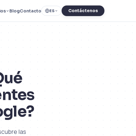
ios
Blog
Contacto
Contáctenos
ES
Qué
entes
ogle?
scubre las