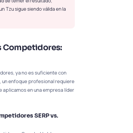
ad de temer el resultado,
un Tzu sigue siendo válida en la
us Competidores:
ores, ya no es suficiente con
6, un enfoque profesional requiere
ue aplicamos en una empresa líder
ompetidores SERP vs.