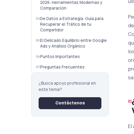
us
2026: Herramientas Modernas y
Comparación
Pe
De Datos a Estrategia: Guía para
Recuperar el Tráfico de tu
de
Competidor
Co
El Delicado Equilibrio entre Google
qu
Ads y Análisis Orgánico
lo
Puntos Importantes
or
Preguntas Frecuentes
pr
sa
¿Busca apoyo profesional en
este tema?
Contáctenos
El