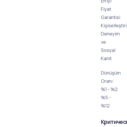
En İyi
Fiyat
Garantisi
Kişiselleştir
Deneyim
ve
Sosyal
Kanıt
Dönüşüm
Oranı
%1 - %2
%5 -
%12
Критичес