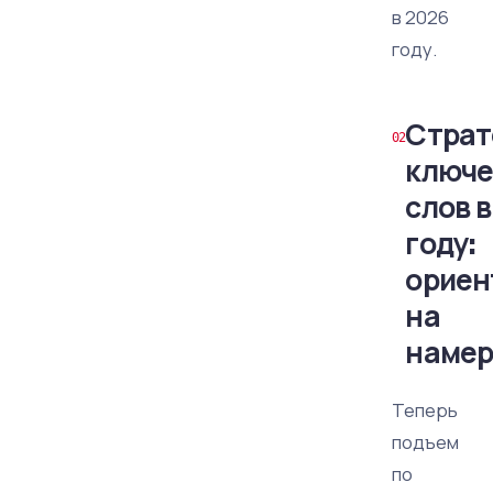
в 2026
году.
Страт
ключ
слов 
году:
ориен
на
намер
Теперь
подъем
по