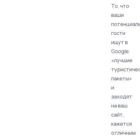
То, что
ваши
потенциал
гости
ищут в
Google
«лучшие
туристиче
пакеты»
и
заходят
на ваш
сайт,
кажется
отличным