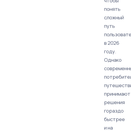
чтобы
понять
сложный
путь
пользоват
в 2026
году.
Однако
современн
потребите
путешеств
принимают
решения
гораздо
быстрее
и на