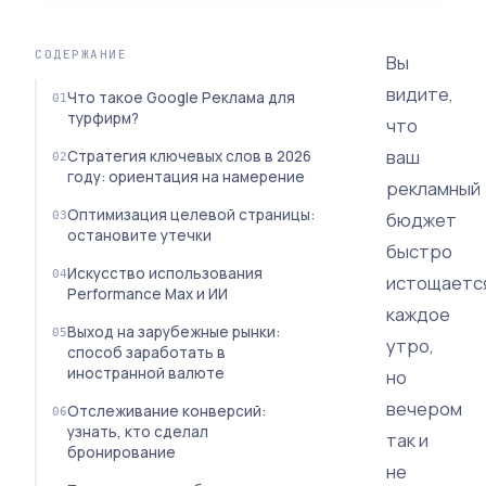
СОДЕРЖАНИЕ
Вы
видите,
Что такое Google Реклама для
турфирм?
что
ваш
Стратегия ключевых слов в 2026
году: ориентация на намерение
рекламный
Оптимизация целевой страницы:
бюджет
остановите утечки
быстро
Искусство использования
истощаетс
Performance Max и ИИ
каждое
Выход на зарубежные рынки:
утро,
способ заработать в
иностранной валюте
но
вечером
Отслеживание конверсий:
узнать, кто сделал
так и
бронирование
не