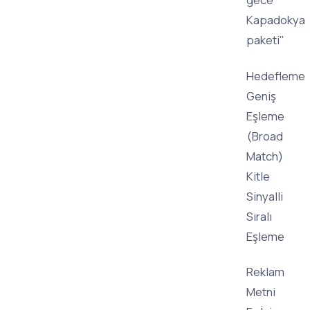
Kapadokya
paketi"
Hedefleme
Geniş
Eşleme
(Broad
Match)
Kitle
Sinyalli
Sıralı
Eşleme
Reklam
Metni