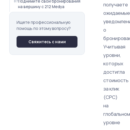
Поднимите свои бронирования
получаете
на вершину с 212 Medya
ожидаемые
уведомлен
Ищете профессиональную
помощь по этому вопросу?
о
бронирова
Свяжитесь с нами
Учитывая
уровни,
которых
достигла
стоимость
за клик
(CPC)
на
глобально
уровне