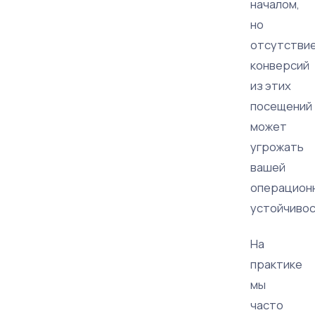
началом,
но
отсутстви
конверсий
из этих
посещений
может
угрожать
вашей
операцион
устойчивос
На
практике
мы
часто