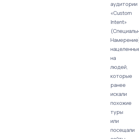
аудитории
«Custom
Intent»
(Специаль
Намерение)
нацеленны
на
людей,
которые
ранее
искали
похожие
туры
или
посещали
сайты