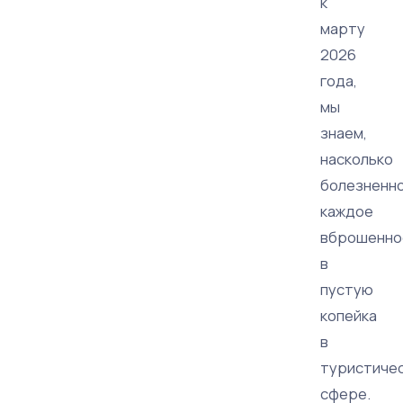
к
марту
2026
года,
мы
знаем,
насколько
болезненн
каждое
вброшенно
в
пустую
копейка
в
туристиче
сфере.