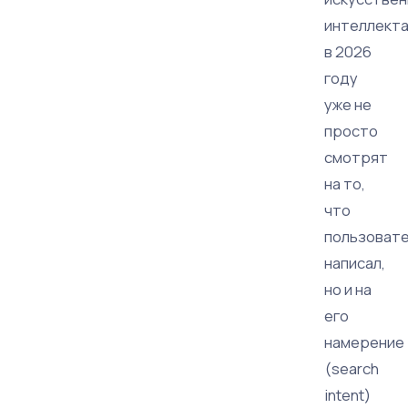
интеллект
в 2026
году
уже не
просто
смотрят
на то,
что
пользоват
написал,
но и на
его
намерение
(search
intent)