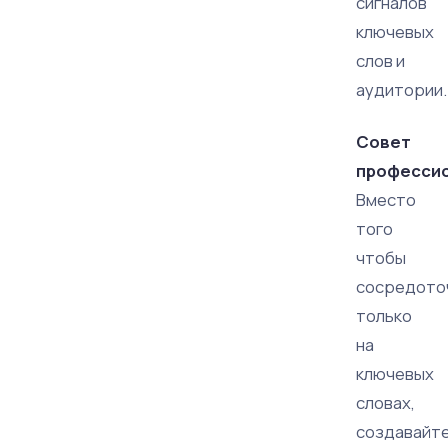
сигналов
ключевых
слов и
аудитории.
Совет
профессио
Вместо
того
чтобы
сосредото
только
на
ключевых
словах,
создавайт