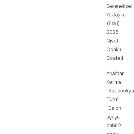
Geleneksel
Yaklaşım
(Eski)
2026
Niyet
Odaklı
Strateji
Anahtar
Kelime
"Kapadokya
Turu"
"Balon
uçuşu
dahil 2
gece