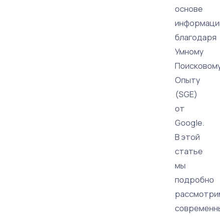
основе
информаци
благодаря
Умному
Поисковом
Опыту
(SGE)
от
Google.
В этой
статье
мы
подробно
рассмотри
современн