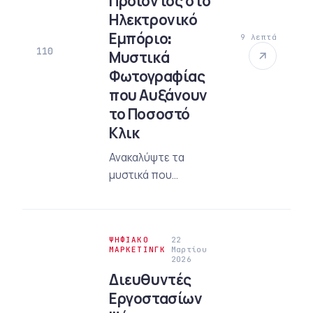
Προϊόντος στο
επαλήθευσης και
Ηλεκτρονικό
τοπικού SEO με τον
Εμπόριο:
9 λεπτά
ενημερωμένο οδηγό
110
Μυστικά
2026.
Φωτογραφίας
που Αυξάνουν
το Ποσοστό
Κλικ
Ανακαλύψτε τα
μυστικά που
αυξάνουν τα
ποσοστά κλικ (CTR)
με τις οπτικές
ΨΗΦΙΑΚΌ
22
προϊόντων στο
ΜΆΡΚΕΤΙΝΓΚ
Μαρτίου
2026
ηλεκτρονικό εμπόριο
Διευθυντές
το 2026. Κάντε κλικ
Εργοστασίων
για τον