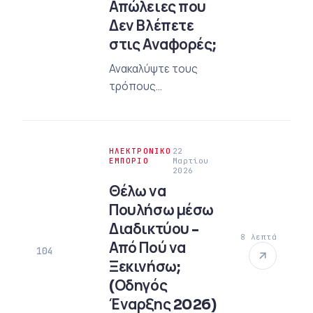
Απώλειες που
Δεν Βλέπετε
στις Αναφορές;
Ανακαλύψτε τους
τρόπους
διατήρησης του
προϋπολογισμού
σας στις διαφημίσεις
ΗΛΕΚΤΡΟΝΙΚΌ
22
Google. Εντοπίστε
ΕΜΠΌΡΙΟ
Μαρτίου
2026
τις κρυφές απώλειες
Θέλω να
στις αναφορές,
Πουλήσω μέσω
μάθετε
επαγγελματικές
Διαδικτύου -
8 λεπτά
στρατηγικές για την
Από Πού να
104
επιλογή διαφανούς
Ξεκινήσω;
πρακτορείου.
(Οδηγός
Έναρξης 2026)