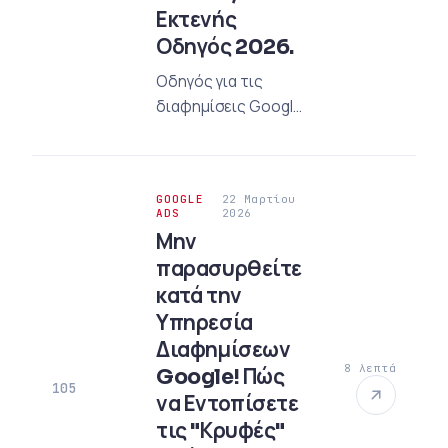
Εκτενής
Οδηγός 2026.
Οδηγός για τις
διαφημίσεις Google
Shopping το 2026!
Φέρτε τα προϊόντα
σας στην κατάλληλη
GOOGLE
22 Μαρτίου
κοινότητα, αυξήστε
ADS
2026
τις πωλήσεις σας.
Μην
Εδώ είναι η ρύθμιση,
παρασυρθείτε
η βελτιστοποίηση
κατά την
και στρατηγικές
Υπηρεσία
συμβουλές.
Διαφημίσεων
8 λεπτά
Google! Πώς
105
να Εντοπίσετε
τις "Κρυφές"