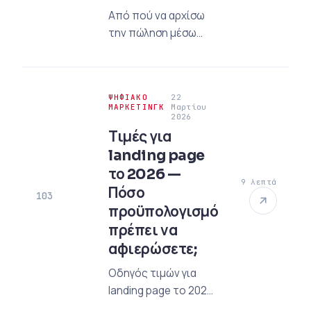
Από πού να αρχίσω
την πώληση μέσω
διαδικτύου;
Ανακαλύψτε τις πιο
πρόσφατες
ΨΗΦΙΑΚΌ
22
στρατηγικές
ΜΆΡΚΕΤΙΝΓΚ
Μαρτίου
2026
ηλεκτρονικού
Τιμές για
εμπορίου του 2026,
landing page
τις επιλογές
πλατφόρμας και τις
το 2026 —
9 λεπτά
μεθόδους ψηφιακού
Πόσο
103
μάρκετινγκ.
προϋπολογισμό
πρέπει να
αφιερώσετε;
Οδηγός τιμών για
landing page το 2026:
Κόστη για σελίδες