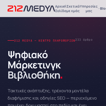
Αρχική
Σχετικά
Υπηρεσίες
Bl
Σελίδα
με εμάς
μας
233 άρθρο
212 MEDYA — ΚΈΝΤΡΟ ΠΛΗΡΟΦΟΡΙΏΝ
Ψηφιακό
Μάρκετινγκ
Βιβλιοθήκη
.
Τακτικές ανάπτυξης, τρέχοντα μοντέλα
διαφήμισης και οδηγίες SEO — περιεχόμενο
που έχει δοκιμαστεί στο πεδίο και έχει