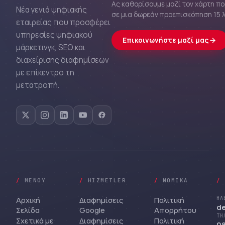
Ας καθορίσουμε μαζί τον χάρτη π
Νέα γενιά ψηφιακής
σε μια δωρεάν προεπισκόπηση 15 
εταιρείας που προσφέρει
υπηρεσίες ψηφιακού
Επικοινωνήστε μαζί μας
μάρκετινγκ, SEO και
διαχείρισης διαφημίσεων
με επίκεντρο τη
μετατροπή.
/
ΜΕΝΟΎ
/
HIZMETLER
/
ΝΟΜΙΚΆ
/
Αρχική
Διαφημίσεις
Πολιτική
ΗΛ
d
Σελίδα
Google
Απορρήτου
ΤΗ
Σχετικά με
Διαφημίσεις
Πολιτική
08